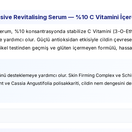
sive Revitalising Serum — %10 C Vitamini İçe
ıcı serum, %10 konsantrasyonda stabilize C Vitamini (3-O-
 yardımcı olur. Güçlü antioksidan etkisiyle cildin çevrese
Nikel testinden geçmiş ve glüten içermeyen formülü, hassas
münü desteklemeye yardımcı olur. Skin Firming Complex ve Schis
t ve Cassia Angustifolia polisakkariti, cildin nem dengesini d