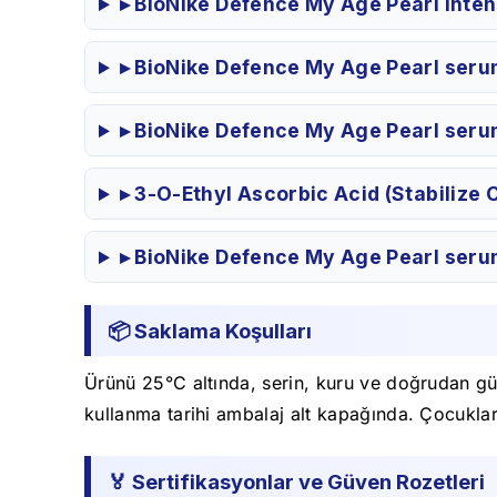
▸ BioNike Defence My Age Pearl Intens
▸ BioNike Defence My Age Pearl serum
▸ BioNike Defence My Age Pearl serum
▸ 3-O-Ethyl Ascorbic Acid (Stabilize C
▸ BioNike Defence My Age Pearl serumu
📦 Saklama Koşulları
Ürünü 25°C altında, serin, kuru ve doğrudan gün
kullanma tarihi ambalaj alt kapağında. Çocukla
🏅 Sertifikasyonlar ve Güven Rozetleri