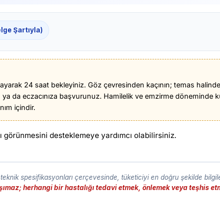
lge Şartıyla)
yarak 24 saat bekleyiniz. Göz çevresinden kaçının; temas halinde b
 ya da eczacınıza başvurunuz. Hamilelik ve emzirme döneminde k
ım içindir.
nlı görünmesini desteklemeye yardımcı olabilirsiniz.
eknik spesifikasyonları çerçevesinde, tüketiciyi en doğru şekilde bilgi
taşımaz; herhangi bir hastalığı tedavi etmek, önlemek veya teşhis 