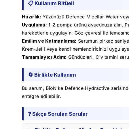
📋 Kullanım Ritüeli
Hazırlık:
Yüzünüzü Defence Micellar Water veya g
Uygulama:
1-2 pompa ürünü avucunuza alın. P
hareketlerle uygulayın. Göz çevresi ile temasın
Emilim ve Katmanlama:
Serumun birkaç saniye
Krem-Jel'i veya kendi nemlendiricinizi uygulayab
Tamamlayıcı Adım:
Gündüzleri, C vitamini seru
🔄 Birlikte Kullanım
Bu serum, BioNike Defence Hydractive serisindeki
entegre edilebilir.
❓ Sıkça Sorulan Sorular