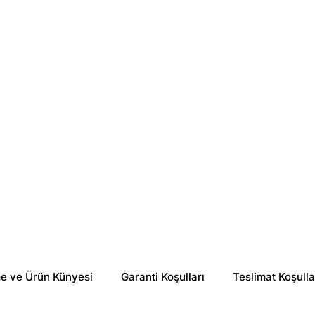
Filorga
Uriage
Filorga SKIN-UNIFY Illuminating Even Skin Tone Cream 50 ml
Uriage Depiderm Anti-Dark Spot Intensive Care 30 ml
₺ 5,299.00
₺ 2,000.00
%
26
%
27
₺ 3,907.67
₺ 1,468.01
me ve Ürün Künyesi
Garanti Koşulları
Teslimat Koşulla