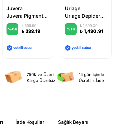
Juvera
Uriage
Vichy
Juvera Pigmentra Brightening Day Cream Spf50+ 50ml
Uriage Depiderm Brightening Cleansing Foaming Cream 100 ml
₺ 699.90
₺ 1,699.00
%
66
%
16
%
38
₺ 238.19
₺ 1,430.91
750₺ ve Üzeri
14 gün içinde
Kargo Ücretsiz
Ücretsiz İade
rı
İade Koşulları
Sağlık Beyanı