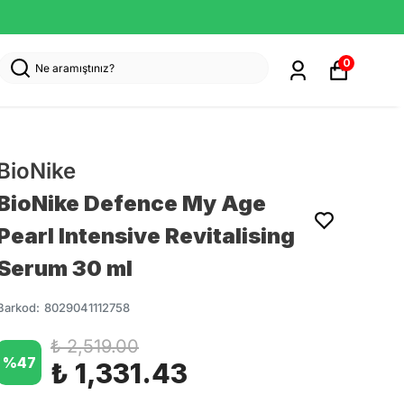
0
BioNike
BioNike Defence My Age
Pearl Intensive Revitalising
Serum 30 ml
Barkod
:
8029041112758
₺ 2,519.00
%
47
₺ 1,331.43