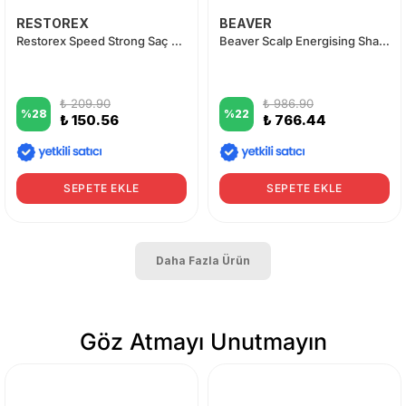
RESTOREX
BEAVER
Restorex Speed Strong Saç Bakım Kremi 250 ml
Beaver Scalp Energising Shampoo 258 ml
₺ 209.90
₺ 986.90
%
28
%
22
₺ 150.56
₺ 766.44
SEPETE EKLE
SEPETE EKLE
Daha Fazla Ürün
Göz Atmayı Unutmayın