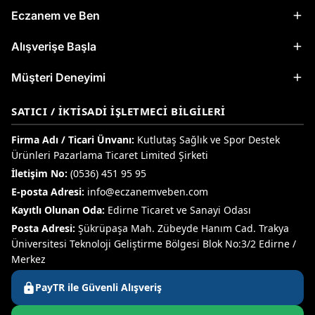
Eczanem ve Ben
Alışverişe Başla
Müşteri Deneyimi
SATICI / İKTISADI İŞLETMECI BILGILERI
Firma Adı / Ticari Ünvanı:
Kutlutaş Sağlık ve Spor Destek
Ürünleri Pazarlama Ticaret Limited Şirketi
İletişim No:
(0536) 451 95 95
E-posta Adresi:
info@eczanemveben.com
Kayıtlı Olunan Oda:
Edirne Ticaret ve Sanayi Odası
Posta Adresi:
Şükrüpaşa Mah. Zübeyde Hanım Cad. Trakya
Üniversitesi Teknoloji Geliştirme Bölgesi Blok No:3/2 Edirne /
Merkez
PayTR ile Güvenli Alışveriş