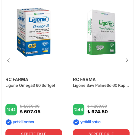
RC FARMA
RC FARMA
Ligone Omega3 60 Softgel
Ligone Saw Palmetto 60 Kapsül
₺ 1,050.00
₺ 1,200.00
%
42
%
44
₺ 607.05
₺ 674.50
SEPETE EKLE
SEPETE EKLE