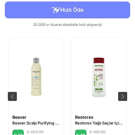
Beaver
Restorex
Beaver Scalp Purifying Shampoo 258 ml
Restorex Yağlı Saçlar Için Şampuan 500 ml
₺ 959.90
₺ 149.90