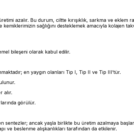
imi azalır. Bu durum, ciltte kırışıklık, sarkma ve eklem rah
e kemiklerimizin sağlığını desteklemek amacıyla kolajen takv
el bileşeni olarak kabul edilir.
maktadır; en yaygın olanları Tip I, Tip II ve Tip III’tür.
ulunur.
 alır.
larında görülür.
 sentezler; ancak yaşla birlikte bu üretim azalmaya başlar
apı ve beslenme alışkanlıkları tarafından da etkilenir.