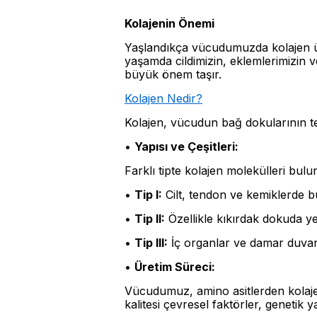
Kolajenin Önemi
Yaşlandıkça vücudumuzda kolajen üret
yaşamda cildimizin, eklemlerimizin v
büyük önem taşır.
Kolajen Nedir?
Kolajen, vücudun bağ dokularının tem
•
Yapısı ve Çeşitleri:
Farklı tipte kolajen molekülleri bulun
•
Tip I:
Cilt, tendon ve kemiklerde b
•
Tip II:
Özellikle kıkırdak dokuda yer
•
Tip III:
İç organlar ve damar duvar
•
Üretim Süreci:
Vücudumuz, amino asitlerden kolajen
kalitesi çevresel faktörler, genetik y