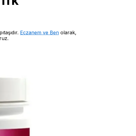
lık
ıtaşıdır.
Eczanem ve Ben
olarak,
ruz.