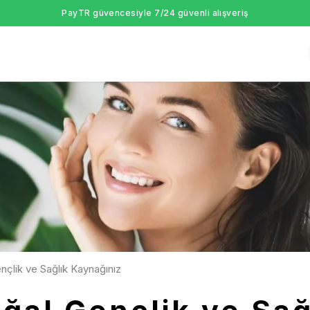
PayTR güvencesiyle 7/24 güvenli alışveriş
nçlik ve Sağlık Kaynağınız