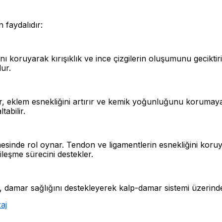
n faydalıdır:
lığını koruyarak kırışıklık ve ince çizgilerin oluşumunu gecikti
ur.
r, eklem esnekliğini artırır ve kemik yoğunluğunu korumaya 
tabilir.
inde rol oynar. Tendon ve ligamentlerin esnekliğini koruy
ileşme sürecini destekler.
a, damar sağlığını destekleyerek kalp-damar sistemi üzerinde 
aj