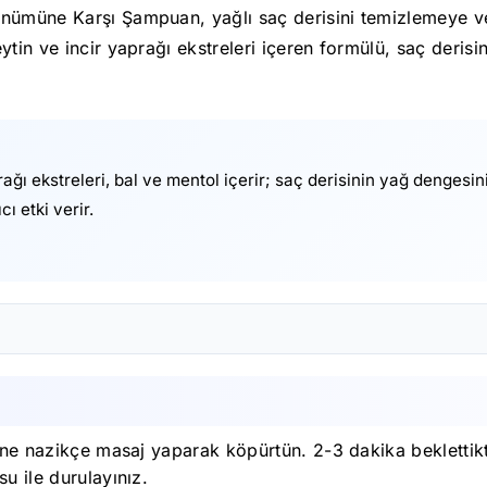
rünümüne Karşı Şampuan, yağlı saç derisini temizlemeye
ytin ve incir yaprağı ekstreleri içeren formülü, saç deris
rağı ekstreleri, bal ve mentol içerir; saç derisinin yağ denge
 etki verir.
ine nazikçe masaj yaparak köpürtün. 2-3 dakika beklettikte
u ile durulayınız.