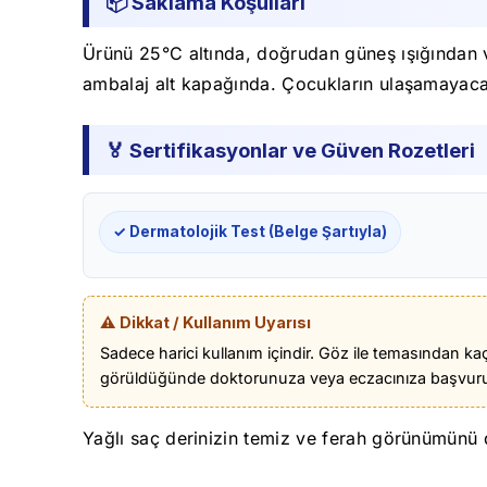
📦 Saklama Koşulları
Ürünü 25°C altında, doğrudan güneş ışığından v
ambalaj alt kapağında. Çocukların ulaşamayacağ
🏅 Sertifikasyonlar ve Güven Rozetleri
✓ Dermatolojik Test (Belge Şartıyla)
⚠️ Dikkat / Kullanım Uyarısı
Sadece harici kullanım içindir. Göz ile temasından ka
görüldüğünde doktorunuza veya eczacınıza başvurun
Yağlı saç derinizin temiz ve ferah görünümünü d