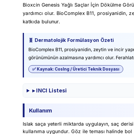
Bioxcin Genesis Yağlı Saçlar İçin Dökülme Gö
yardımcı olur. BioComplex B11, prosiyanidin, ze
katkıda bulunur.
🧬 Dermatolojik Formülasyon Özeti
BioComplex B11, prosiyanidin, zeytin ve incir yap
görünümünün azalmasına yardımcı olur. Ferahlatıcı
✅ Kaynak: CosIng / Üretici Teknik Dosyası
▸ INCI Listesi
Kullanım
Islak saça yeterli miktarda uygulayın, saç deris
kullanıma uygundur. Göz ile teması halinde bol s