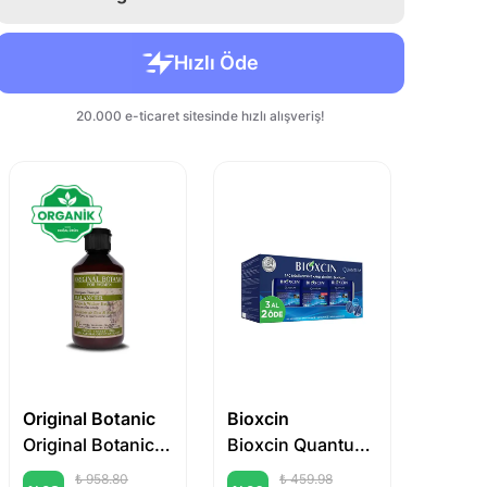
Original Botanic
Bioxcin
Original Botanic Balancer Derinlemesine Temizleme Vegan Şampuan Kadın 250 ml
Bioxcin Quantum Yağlı Şampuan 3 Al 2 Öde
₺ 958.80
₺ 459.98