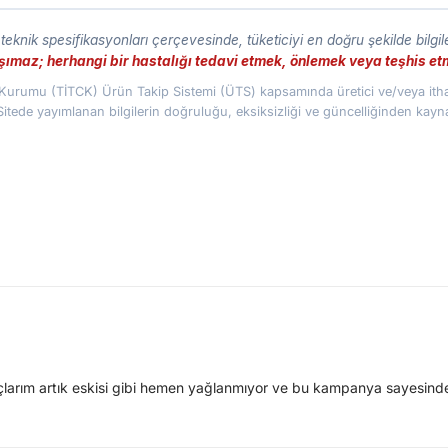
eknik spesifikasyonları çerçevesinde, tüketiciyi en doğru şekilde bilgi
taşımaz; herhangi bir hastalığı tedavi etmek, önlemek veya teşhis 
az Kurumu (TİTCK) Ürün Takip Sistemi (ÜTS) kapsamında üretici ve/veya ithal
Sitede yayımlanan bilgilerin doğruluğu, eksiksizliği ve güncelliğinden kay
açlarım artık eskisi gibi hemen yağlanmıyor ve bu kampanya sayesinde