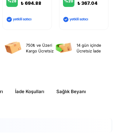
%
28
%
20
₺ 694.88
₺ 367.04
750₺ ve Üzeri
14 gün içinde
Kargo Ücretsiz
Ücretsiz İade
rı
İade Koşulları
Sağlık Beyanı