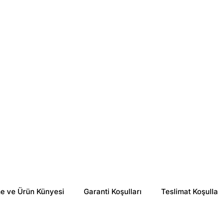
BgPharma
Babe
Folitrex Saç Derisi Bakım Spreyi 60 ml
BABE Energising Canlandırıcı Şampuan - 250ml
₺ 1,159.20
₺ 1,165.00
%
27
%
11
₺ 847.28
₺ 1,039.06
me ve Ürün Künyesi
Garanti Koşulları
Teslimat Koşulla