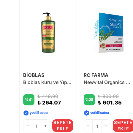
BİOBLAS
RC FARMA
Newvital Anti Hairloss Procapil Spray
Bioblas Kuru ve Yıpranmış Saçlar için Saç Dökülmesi Şampuanı 1000 ml
Newvital Organics Dökülme karşıtı Şampuan 300 ml
endirme
₺ 449.90
₺ 800.00
%
41
%
25
₺ 264.07
₺ 601.35
0
0
SEPETE
SEPETE
EKLE
EKLE
PETE