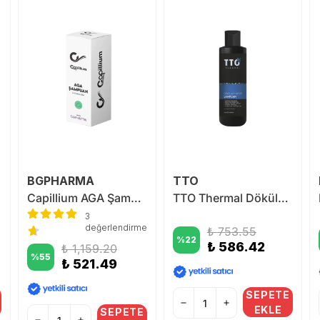
BGPHARMA
TTO
Capillium AGA Şampuan 330 ml.
TTO Thermal Dökülme Karşıtı Şampuan 250 ml
3
değerlendirme
₺ 753.55
%
22
₺ 586.42
₺ 1,159.20
%
55
₺ 521.49
SEPETE
EKLE
SEPETE