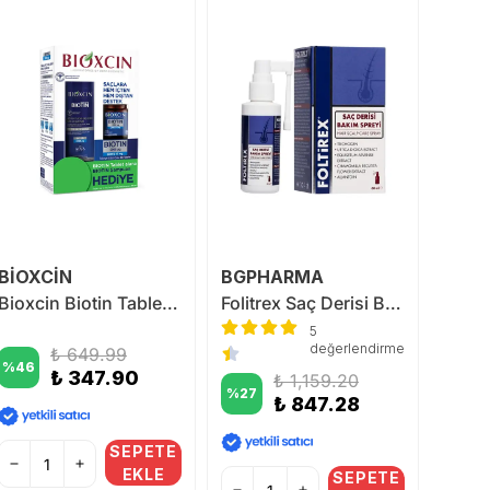
BİOXCİN
BGPHARMA
TTO
Bioxcin Biotin Tablet ALANA Biotin Şampuan 300 ml HEDİYE
Folitrex Saç Derisi Bakım Spreyi 60 ml
5
değerlendirme
₺ 649.99
%
46
%
18
₺ 347.90
₺ 1,159.20
%
27
₺ 847.28
SEPETE
EKLE
SEPETE