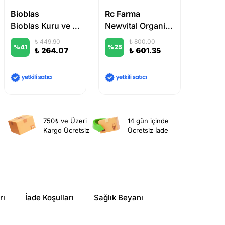
Bioblas
Rc Farma
TTO
Bioblas Kuru ve Yıpranmış Saçlar için Saç Dökülmesi Şampuanı 1000 ml
Newvital Organics Dökülme karşıtı Şampuan 300 ml
₺ 449.90
₺ 800.00
%
41
%
25
%
18
₺ 264.07
₺ 601.35
750₺ ve Üzeri
14 gün içinde
Kargo Ücretsiz
Ücretsiz İade
rı
İade Koşulları
Sağlık Beyanı