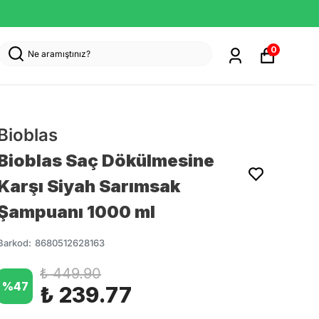
0
Bioblas
Bioblas Saç Dökülmesine
Karşı Siyah Sarımsak
Şampuanı 1000 ml
Barkod
:
8680512628163
₺ 449.90
%
47
₺ 239.77