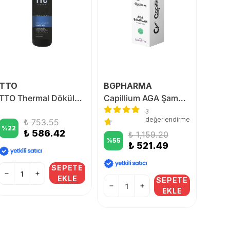
TTO
BGPHARMA
TTO
TTO Thermal Dökülme Karşıtı Şampuan 250 ml
Capillium AGA Şampuan 330 ml.
3
değerlendirme
₺ 753.55
%
22
%
18
₺ 586.42
₺ 1,159.20
%
55
₺ 521.49
SEPETE
EKLE
SEPETE
EKLE