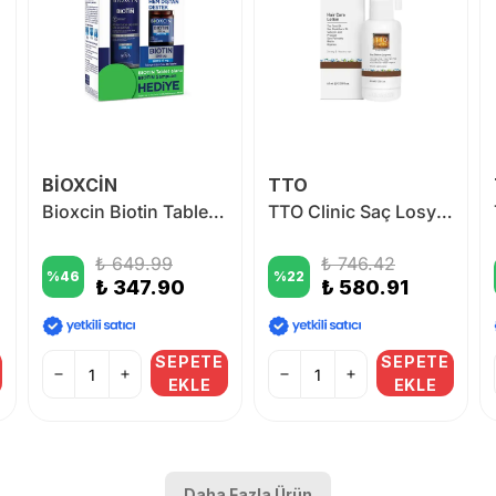
BİOXCİN
TTO
Bioxcin Biotin Tablet ALANA Biotin Şampuan 300 ml HEDİYE
TTO Clinic Saç Losyonu 60 ml
₺ 649.99
₺ 746.42
%
46
%
22
₺ 347.90
₺ 580.91
SEPETE
SEPETE
EKLE
EKLE
Daha Fazla Ürün