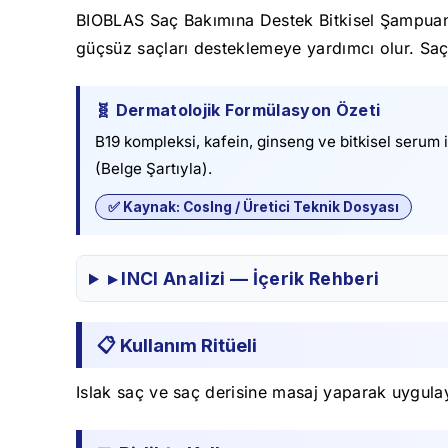
BIOBLAS Saç Bakımına Destek Bitkisel Şampuan, 
güçsüz saçları desteklemeye yardımcı olur. Saç 
🧬 Dermatolojik Formülasyon Özeti
B19 kompleksi, kafein, ginseng ve bitkisel serum i
(Belge Şartıyla).
✅ Kaynak: CosIng / Üretici Teknik Dosyası
▸ INCI Analizi — İçerik Rehberi
📋 Kullanım Ritüeli
Islak saç ve saç derisine masaj yaparak uygula