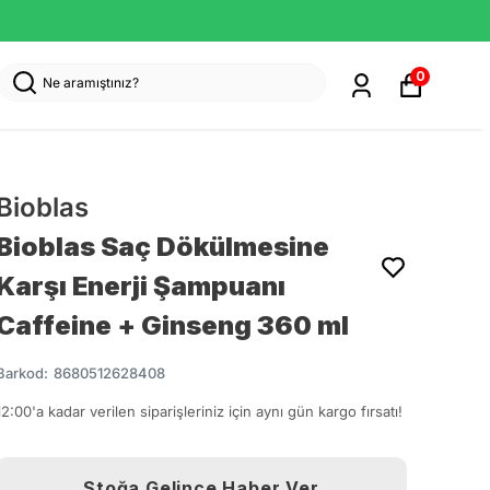
0
Bioblas
Bioblas Saç Dökülmesine
Karşı Enerji Şampuanı
Caffeine + Ginseng 360 ml
Barkod
:
8680512628408
12:00'a kadar verilen siparişleriniz için aynı gün kargo fırsatı!
Stoğa Gelince Haber Ver