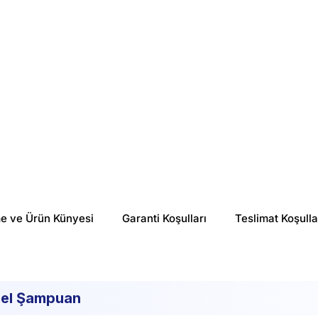
%
18
%
46
₺ 784.80
₺ 347.90
me ve Ürün Künyesi
Garanti Koşulları
Teslimat Koşulla
sel Şampuan