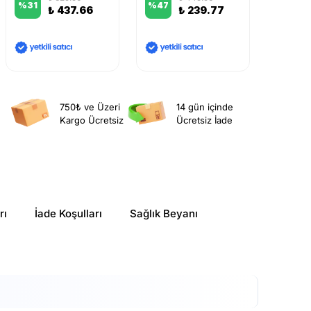
%
31
%
47
%
41
₺ 437.66
₺ 239.77
750₺ ve Üzeri
14 gün içinde
Kargo Ücretsiz
Ücretsiz İade
rı
İade Koşulları
Sağlık Beyanı