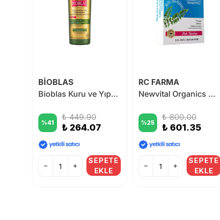
BİOBLAS
RC FARMA
Newvital Anti Hairloss Procapil Spray
Bioblas Kuru ve Yıpranmış Saçlar için Saç Dökülmesi Şampuanı 1000 ml
Newvital Organics Dökülme karşıtı Şampuan 300 ml
endirme
₺ 449.90
₺ 800.00
%
41
%
25
₺ 264.07
₺ 601.35
0
0
SEPETE
SEPETE
EKLE
EKLE
PETE
KLE