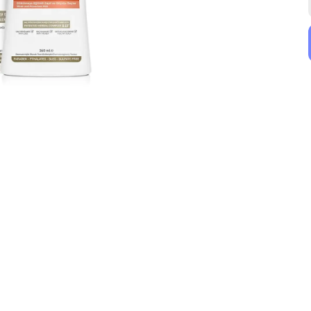
TTO
Bioxcin
TTO Clinic Kepek ve Dökülme Karşıtı Şampuan 400 ml
Bioxcin Biotin Tablet ALANA Biotin Şampuan 300 ml HEDİYE
₺ 960.12
₺ 649.99