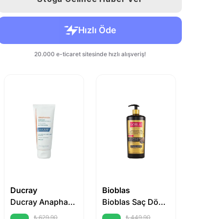
Ducray
Bioblas
Biobla
Ducray Anaphase+ Saç Dökülme Karşıtı Şampuan 100 ml
Bioblas Saç Dökülmesine Karşı Siyah Sarımsak Şampuanı 1000 ml
₺ 629.90
₺ 449.90