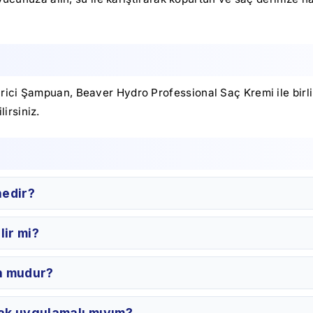
ci Şampuan, Beaver Hydro Professional Saç Kremi ile birlikte
irsiniz.
nedir?
lir mi?
n mudur?
ak uygulamalı mıyım?