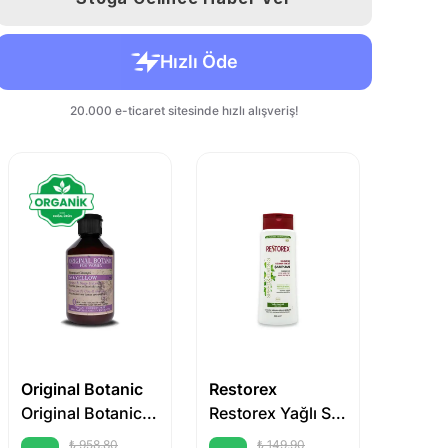
Original Botanic
Restorex
Beave
Original Botanic Sarı Saçlar İçin Vegan Mor Şampuan Kadın 250 ml
Restorex Yağlı Saçlar Için Şampuan 500 ml
₺ 958.80
₺ 149.90