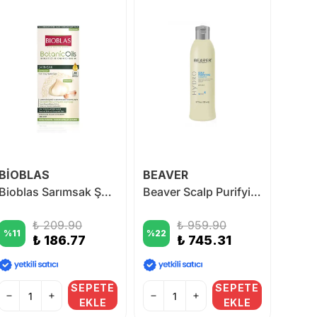
BİOBLAS
BEAVER
HER
Bioblas Sarımsak Şampuanı Tüm Saç Tipleri İçin (Kokusuz) 360ml
Beaver Scalp Purifying Shampoo 258 ml
₺ 209.90
₺ 959.90
%
11
%
22
%
40
₺ 186.77
₺ 745.31
SEPETE
SEPETE
EKLE
EKLE