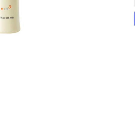
John Frieda
Restorex
John Frieda Ağırlaştırmayan Besleyici Şampuan 250 ml
Restorex Speed Strong Saç Bakım Kremi 250 ml
₺ 356.50
₺ 209.90