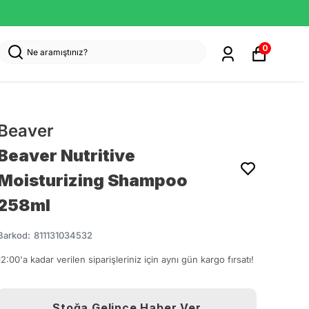
0
Beaver
Beaver Nutritive
Moisturizing Shampoo
258ml
Barkod
:
811131034532
12:00'a kadar verilen siparişleriniz için aynı gün kargo fırsatı!
Stoğa Gelince Haber Ver