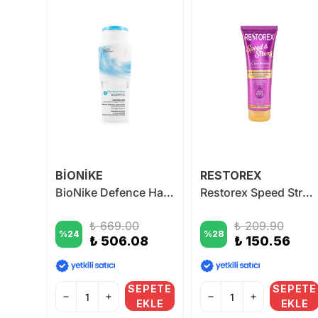
BİONİKE
RESTOREX
John Frieda Mucizevi İyileşme Bakım Şampuanı 250 ml
BioNike Defence Hair Dermosoothing Ultra Gentle Shampoo 200 ml
Restorex Speed Strong Saç Bakım Kremi 250 ml
₺ 669.00
₺ 209.90
%
24
%
28
₺ 506.08
₺ 150.56
PETE
SEPETE
SEPETE
KLE
EKLE
EKLE