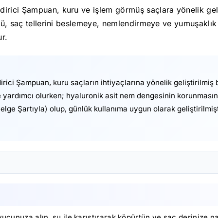
rici Şampuan, kuru ve işlem görmüş saçlara yönelik gelişti
mülü, saç tellerini beslemeye, nemlendirmeye ve yumuşaklı
ur.
ci Şampuan, kuru saçların ihtiyaçlarına yönelik geliştirilmiş bi
ne yardımcı olurken; hyaluronik asit nem dengesinin korunmasın
lge Şartıyla) olup, günlük kullanıma uygun olarak geliştirilmişt
avucunuza alın, su ile karıştırarak köpürtün ve saç derinize 