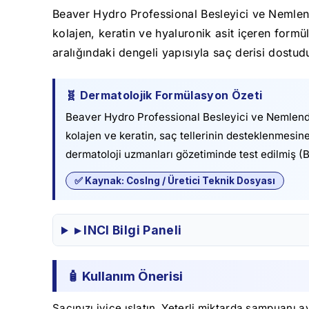
Beaver Hydro Professional Besleyici ve Nemlendi
kolajen, keratin ve hyaluronik asit içeren for
aralığındaki dengeli yapısıyla saç derisi dostud
🧬 Dermatolojik Formülasyon Özeti
Beaver Hydro Professional Besleyici ve Nemlendiri
kolajen ve keratin, saç tellerinin desteklenmesi
dermatoloji uzmanları gözetiminde test edilmiş (Be
✅ Kaynak: CosIng / Üretici Teknik Dosyası
▸ INCI Bilgi Paneli
🧴 Kullanım Önerisi
Saçınızı iyice ıslatın. Yeterli miktarda şampuanı 