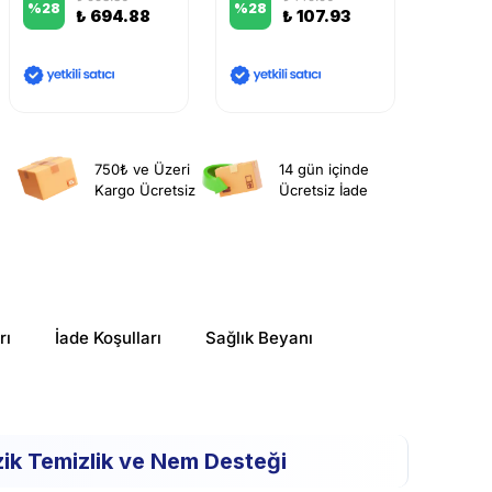
%
28
%
28
%
22
₺ 694.88
₺ 107.93
750₺ ve Üzeri
14 gün içinde
Kargo Ücretsiz
Ücretsiz İade
rı
İade Koşulları
Sağlık Beyanı
ik Temizlik ve Nem Desteği