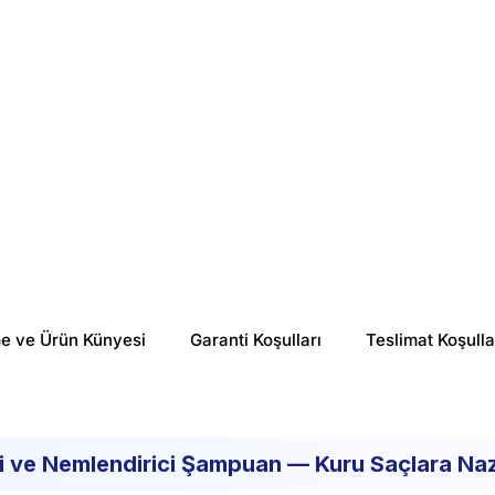
%
18
%
28
₺ 291.26
₺ 150.56
me ve Ürün Künyesi
Garanti Koşulları
Teslimat Koşulla
i ve Nemlendirici Şampuan — Kuru Saçlara Naz