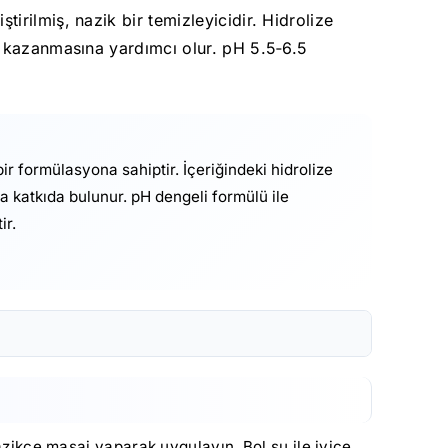
rilmiş, nazik bir temizleyicidir. Hidrolize
k kazanmasına yardımcı olur. pH 5.5‑6.5
r formülasyona sahiptir. İçeriğindeki hidrolize
a katkıda bulunur. pH dengeli formülü ile
ir.
nazikçe masaj yaparak uygulayın. Bol su ile iyice