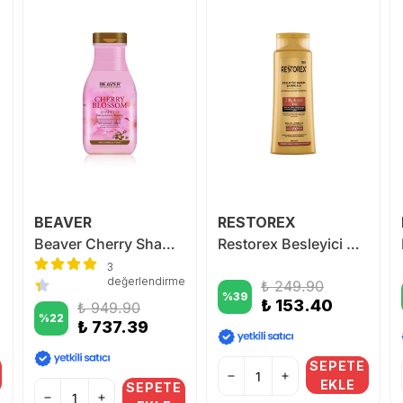
BEAVER
RESTOREX
Beaver Cherry Shampoo 350 ml
Restorex Besleyici Bakım 7 Besleyici Yağlı Şampuan 500 ml
3
değerlendirme
₺ 249.90
%
39
₺ 153.40
₺ 949.90
%
22
₺ 737.39
SEPETE
EKLE
SEPETE