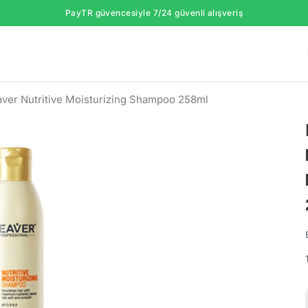
PayTR güvencesiyle 7/24 güvenli alışveriş
ver Nutritive Moisturizing Shampoo 258ml