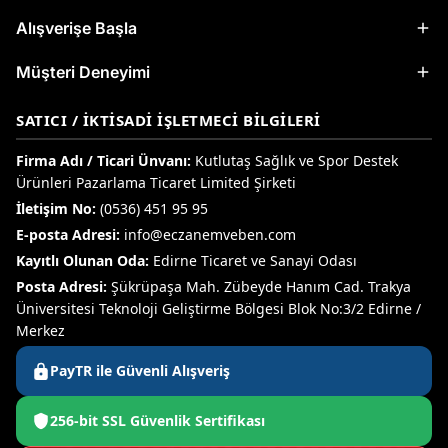
Alışverişe Başla
Müşteri Deneyimi
SATICI / İKTISADI İŞLETMECI BILGILERI
Firma Adı / Ticari Ünvanı:
Kutlutaş Sağlık ve Spor Destek
Ürünleri Pazarlama Ticaret Limited Şirketi
İletişim No:
(0536) 451 95 95
E-posta Adresi:
info@eczanemveben.com
Kayıtlı Olunan Oda:
Edirne Ticaret ve Sanayi Odası
Posta Adresi:
Şükrüpaşa Mah. Zübeyde Hanım Cad. Trakya
Üniversitesi Teknoloji Geliştirme Bölgesi Blok No:3/2 Edirne /
Merkez
PayTR ile Güvenli Alışveriş
256-bit SSL Güvenlik Sertifikası