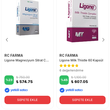
RC FARMA
RC FARMA
Ligone Magnezyum Sitrat Complex 60 Tablet
Ligone Milk Thistle 60 Kapsül
6 değerlendirme
₺ 750.00
₺ 1,100.00
%
23
%
45
₺ 574.75
₺ 607.05
SEPETE EKLE
SEPETE EKLE