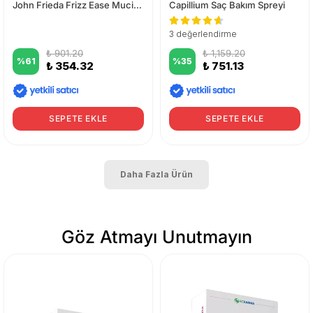
John Frieda Frizz Ease Mucizevi Saç Bakım Kremi 250 ml
Capillium Saç Bakım Spreyi
3 değerlendirme
₺ 901.20
₺ 1,159.20
%
61
%
35
₺ 354.32
₺ 751.13
SEPETE EKLE
SEPETE EKLE
Daha Fazla Ürün
Göz Atmayı Unutmayın