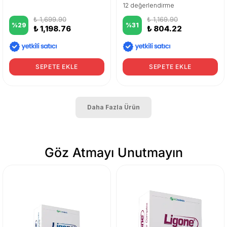
12 değerlendirme
₺ 1,699.90
₺ 1,169.90
%
29
%
31
₺ 1,198.76
₺ 804.22
SEPETE EKLE
SEPETE EKLE
Daha Fazla Ürün
Göz Atmayı Unutmayın