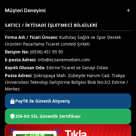
Müşteri Deneyimi
SATICI / İKTISADI İŞLETMECI BILGILERI
Firma Adı / Ticari Ünvanı:
Kutlutaş Sağlık ve Spor Destek
Ürünleri Pazarlama Ticaret Limited Şirketi
İletişim No:
(0536) 451 95 95
E-posta Adresi:
info@eczanemveben.com
Kayıtlı Olunan Oda:
Edirne Ticaret ve Sanayi Odası
Posta Adresi:
Şükrüpaşa Mah. Zübeyde Hanım Cad. Trakya
Üniversitesi Teknoloji Geliştirme Bölgesi Blok No:3/2 Edirne /
Merkez
PayTR ile Güvenli Alışveriş
256-bit SSL Güvenlik Sertifikası