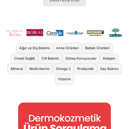
Daha Fazla Ürün
Ağız ve Diş Bakımı
Anne Ürünleri
Bebek Ürünleri
Cinsel Sağlık
Cilt Bakımı
Güneş Koruyucular
Kolajen
Mineral
Multivitamin
Omega 3
Probiyotik
Saç Bakımı
Vitamin