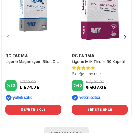
RC FARMA
RC FARMA
Ligone Magnezyum Sitrat Complex 60 Tablet
Ligone Milk Thistle 60 Kapsül
6 değerlendirme
₺ 750.00
₺ 1,100.00
%
23
%
45
₺ 574.75
₺ 607.05
SEPETE EKLE
SEPETE EKLE