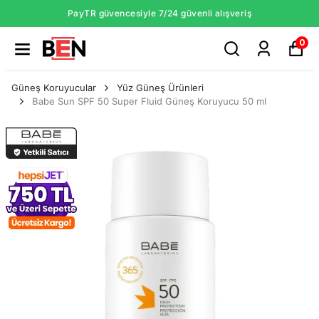
PayTR güvencesiyle 7/24 güvenli alışveriş
0
Güneş Koruyucular
Yüz Güneş Ürünleri
Babe Sun SPF 50 Super Fluid Güneş Koruyucu 50 ml