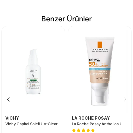
Benzer Ürünler
VİCHY
LA ROCHE POSAY
Vichy Capital Soleil UV-Clear Spf 50 Fluid Güneş Koruyucu 40 ml
La Roche Posay Anthelios UVMune SPF50+ Güneş Kremi 50 ml | Renkli