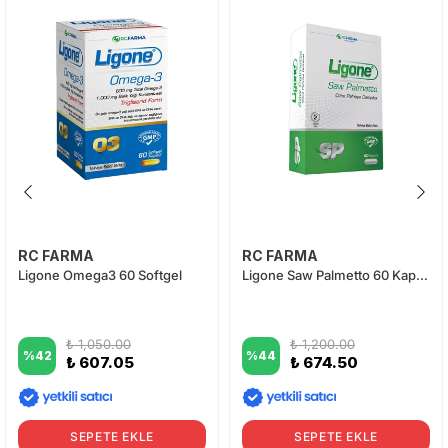
RC FARMA
RC FARMA
Ligone Omega3 60 Softgel
Ligone Saw Palmetto 60 Kapsül
₺ 1,050.00
₺ 1,200.00
%
42
%
44
₺ 607.05
₺ 674.50
SEPETE EKLE
SEPETE EKLE