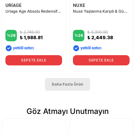
URİAGE
NUXE
Uriage Age Absolu Redensifying Sleeping Mask 50 ml
Nuxe Yaşlanma Karşıtı & Güneş Koruyucu Bakım Seti
₺ 2,749.00
₺ 3,300.90
%
28
%
26
₺ 1,988.81
₺ 2,449.38
SEPETE EKLE
SEPETE EKLE
Daha Fazla Ürün
Göz Atmayı Unutmayın