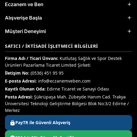
Eczanem ve Ben
Alışverişe Başla
Müşteri Deneyimi
SATICI / İKTISADI İŞLETMECI BILGILERI
Firma Adı / Ticari Ünvanı:
Kutlutaş Sağlık ve Spor Destek
Ürünleri Pazarlama Ticaret Limited Şirketi
İletişim No:
(0536) 451 95 95
E-posta Adresi:
info@eczanemveben.com
Kayıtlı Olunan Oda:
Edirne Ticaret ve Sanayi Odası
Posta Adresi:
Şükrüpaşa Mah. Zübeyde Hanım Cad. Trakya
Üniversitesi Teknoloji Geliştirme Bölgesi Blok No:3/2 Edirne /
Merkez
PayTR ile Güvenli Alışveriş