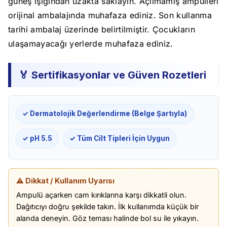
güneş ışığından uzakta saklayın. Açılmamış ampulleri
orijinal ambalajında muhafaza ediniz. Son kullanma
tarihi ambalaj üzerinde belirtilmiştir. Çocukların
ulaşamayacağı yerlerde muhafaza ediniz.
🏅 Sertifikasyonlar ve Güven Rozetleri
✓ Dermatolojik Değerlendirme (Belge Şartıyla)
✓ pH 5.5
✓ Tüm Cilt Tipleri İçin Uygun
⚠️ Dikkat / Kullanım Uyarısı
Ampulü açarken cam kırıklarına karşı dikkatli olun.
Dağıtıcıyı doğru şekilde takın. İlk kullanımda küçük bir
alanda deneyin. Göz teması halinde bol su ile yıkayın.