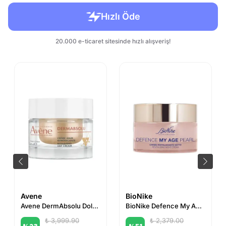
Avene
BioNike
Avene DermAbsolu Dolgunlaştırıcı Gündüz Kremi 50 ml
BioNike Defence My Age Pearl Revitalising Night Cream 50 ml
₺ 3,999.90
₺ 2,379.00