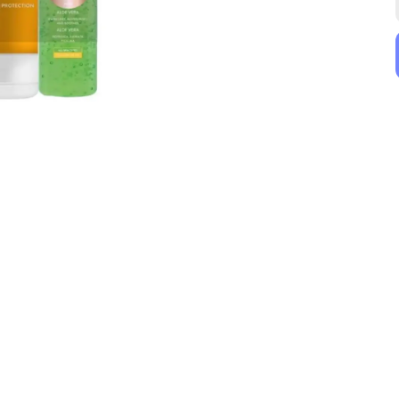
Filorga
SVR
Filorga UV Cellular-Protect Anti-Aging SPF50 Yüz ve Vücut Güneş Kremi 125 ml
SVR Sun Secure Extreme Çok Dayanıklı Ultra Mat Jel SPF50+ 50 ml
₺ 3,359.00
₺ 1,160.00