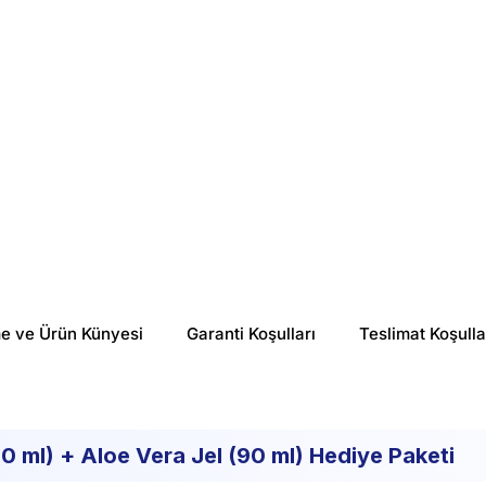
%
11
%
24
₺ 3,005.54
₺ 882.07
me ve Ürün Künyesi
Garanti Koşulları
Teslimat Koşulla
 ml) + Aloe Vera Jel (90 ml) Hediye Paketi