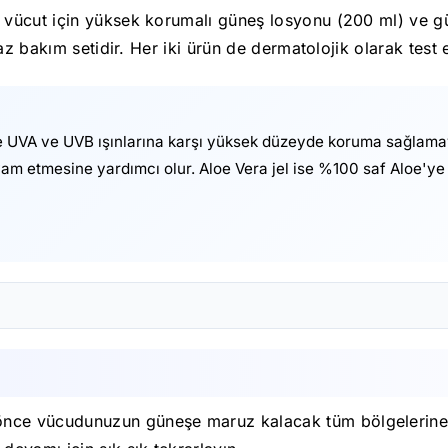
vücut için yüksek korumalı güneş losyonu (200 ml) ve gü
z bakım setidir. Her iki ürün de dermatolojik olarak test e
le UVA ve UVB ışınlarına karşı yüksek düzeyde koruma sağlamay
m etmesine yardımcı olur. Aloe Vera jel ise %100 saf Aloe'ye 
ce vücudunuzun güneşe maruz kalacak tüm bölgelerine y