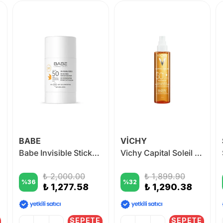
BABE
VİCHY
Babe Invisible StickSpf 50 Sunscreen 30 gr
Vichy Capital Soleil Cell Protect Oil Spf 50 200 ml
₺ 2,000.00
₺ 1,899.90
%
36
%
32
₺ 1,277.58
₺ 1,290.38
SEPETE
SEPETE