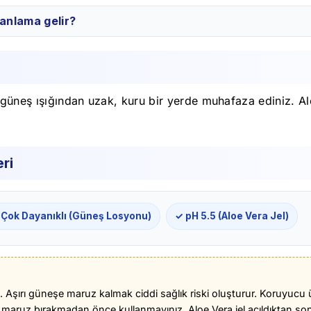
 anlama gelir?
t güneş ışığından uzak, kuru bir yerde muhafaza ediniz. Al
ri
 Çok Dayanıklı (Güneş Losyonu)
✓ pH 5.5 (Aloe Vera Jel)
nız. Aşırı güneşe maruz kalmak ciddi sağlık riski oluşturur. Koru
aruz bırakmadan önce kullanmayınız. Aloe Vera jel açıldıktan sonra