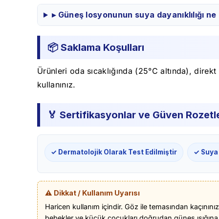
▸ Güneş losyonunun suya dayanıklılığı ne
📦 Saklama Koşulları
Ürünleri oda sıcaklığında (25°C altında), direk
kullanınız.
🏅 Sertifikasyonlar ve Güven Rozetle
✓ Dermatolojik Olarak Test Edilmiştir
✓ Suya
⚠️ Dikkat / Kullanım Uyarısı
Haricen kullanım içindir. Göz ile temasından kaçını
bebekler ve küçük çocukları doğrudan güneş ışığına m