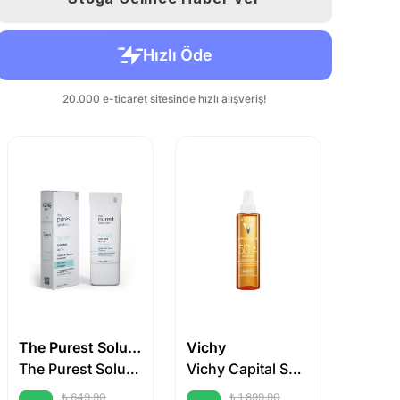
The Purest Solutions
Vichy
Uriage
The Purest Solutions Mattifier & Oil Control Moisturizer Dry-Touch Protection
Vichy Capital Soleil Cell Protect Oil Spf 50 200 ml
₺ 649.90
₺ 1,899.90