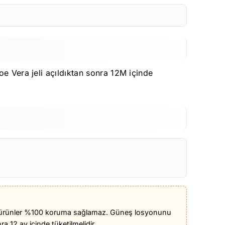
oe Vera jeli açıldıktan sonra 12M içinde
yucu ürünler %100 koruma sağlamaz. Güneş losyonunu
 12 ay içinde tüketilmelidir.