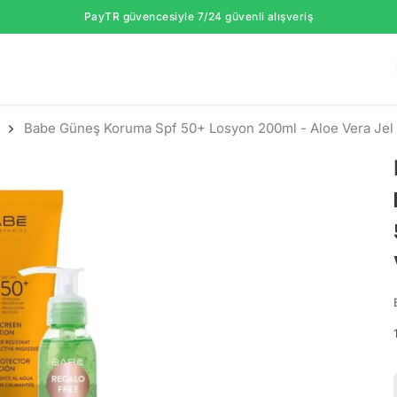
PayTR güvencesiyle 7/24 güvenli alışveriş
Babe Güneş Koruma Spf 50+ Losyon 200ml - Aloe Vera Jel