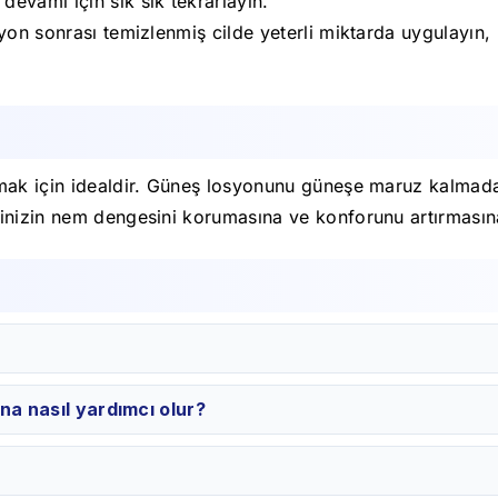
evamı için sık sık tekrarlayın.
on sonrası temizlenmiş cilde yeterli miktarda uygulayın, h
amak için idealdir. Güneş losyonunu güneşe maruz kalmad
inizin nem dengesini korumasına ve konforunu artırmasına 
una nasıl yardımcı olur?