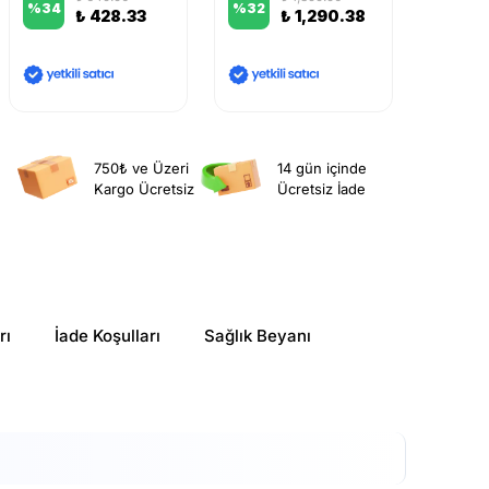
%
34
%
32
%
16
₺ 428.33
₺ 1,290.38
750₺ ve Üzeri
14 gün içinde
Kargo Ücretsiz
Ücretsiz İade
rı
İade Koşulları
Sağlık Beyanı