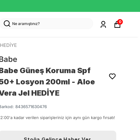
0
 HEDİYE
Babe
Babe Güneş Koruma Spf
50+ Losyon 200ml - Aloe
Vera Jel HEDİYE
Barkod
:
8436571630476
12:00'a kadar verilen siparişleriniz için aynı gün kargo fırsatı!
Stoğa Gelince Haber Ver