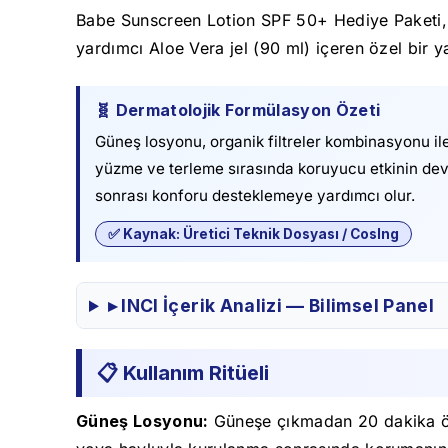
Babe Sunscreen Lotion SPF 50+ Hediye Paketi, 
yardımcı Aloe Vera jel (90 ml) içeren özel bir ya
🧬 Dermatolojik Formülasyon Özeti
Güneş losyonu, organik filtreler kombinasyonu i
yüzme ve terleme sırasında koruyucu etkinin deva
sonrası konforu desteklemeye yardımcı olur.
✅ Kaynak: Üretici Teknik Dosyası / CosIng
▸ INCI İçerik Analizi — Bilimsel Panel
📋 Kullanım Ritüeli
Güneş Losyonu:
Güneşe çıkmadan 20 dakika ön