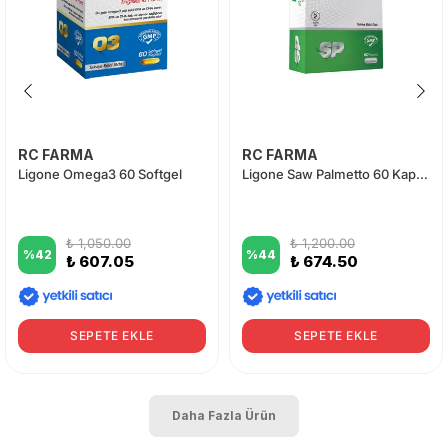
RC FARMA
RC FARMA
Ligone Omega3 60 Softgel
Ligone Saw Palmetto 60 Kapsül
₺ 1,050.00
₺ 1,200.00
%
42
%
44
₺ 607.05
₺ 674.50
SEPETE EKLE
SEPETE EKLE
Daha Fazla Ürün