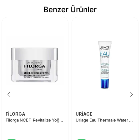
Benzer Ürünler
FİLORGA
URİAGE
Filorga NCEF-Revitalize Yoğun Canlandırıcı ve Aydınlatıcı Göz Bakım Kremi 15 ml
Uriage Eau Thermale Water Eye Contour Cream 15ml