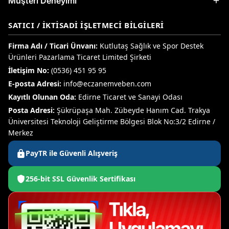
Müşteri Deneyimi
SATICI / İKTISADI İŞLETMECI BILGILERI
Firma Adı / Ticari Ünvanı:
Kutlutaş Sağlık ve Spor Destek
Ürünleri Pazarlama Ticaret Limited Şirketi
İletişim No:
(0536) 451 95 95
E-posta Adresi:
info@eczanemveben.com
Kayıtlı Olunan Oda:
Edirne Ticaret ve Sanayi Odası
Posta Adresi:
Şükrüpaşa Mah. Zübeyde Hanım Cad. Trakya
Üniversitesi Teknoloji Geliştirme Bölgesi Blok No:3/2 Edirne /
Merkez
PayTR ile Güvenli Alışveriş
256-bit SSL Güvenlik Sertifikası