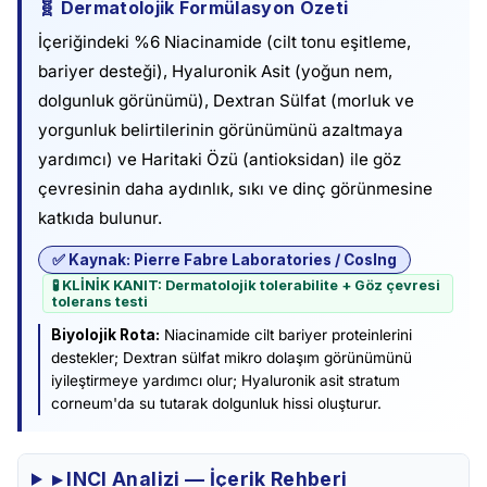
🧬 Dermatolojik Formülasyon Özeti
İçeriğindeki %6 Niacinamide (cilt tonu eşitleme,
bariyer desteği), Hyaluronik Asit (yoğun nem,
dolgunluk görünümü), Dextran Sülfat (morluk ve
yorgunluk belirtilerinin görünümünü azaltmaya
yardımcı) ve Haritaki Özü (antioksidan) ile göz
çevresinin daha aydınlık, sıkı ve dinç görünmesine
katkıda bulunur.
✅ Kaynak: Pierre Fabre Laboratories / CosIng
🧪 KLİNİK KANIT: Dermatolojik tolerabilite + Göz çevresi
tolerans testi
Biyolojik Rota:
Niacinamide cilt bariyer proteinlerini
destekler; Dextran sülfat mikro dolaşım görünümünü
iyileştirmeye yardımcı olur; Hyaluronik asit stratum
corneum'da su tutarak dolgunluk hissi oluşturur.
▸ INCI Analizi — İçerik Rehberi