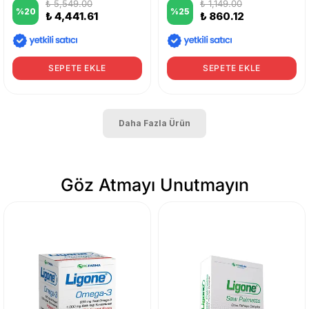
₺ 5,549.00
₺ 1,149.00
%
20
%
25
₺ 4,441.61
₺ 860.12
SEPETE EKLE
SEPETE EKLE
Daha Fazla Ürün
Göz Atmayı Unutmayın