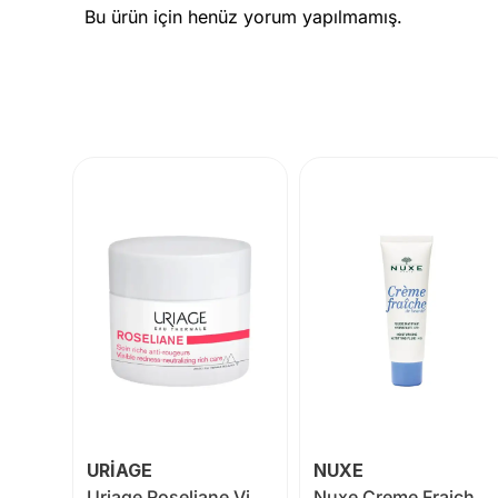
Bu ürün için henüz yorum yapılmamış.
URİAGE
NUXE
Uriage Hyseac Hydra Çok Kuru Ciltler için Onarıcı Nemlendirici Bakım 40 ml
Uriage Roseliane Visible Redness Neutralizing Rich Care 50 ml
Nuxe Creme Fraiche Nemlendirici Emülsiyon 50 ml (Karma Ciltler)