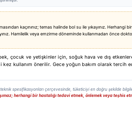
irilmiştir.
emasından kaçınınız; temas halinde bol su ile yıkayınız. Herhangi bi
mayınız. Hamilelik veya emzirme döneminde kullanmadan önce dokto
bek, çocuk ve yetişkinler için, soğuk hava ve dış etkenle
 kez kullanım önerilir. Gece yoğun bakım olarak tercih edi
eknik spesifikasyonları çerçevesinde, tüketiciyi en doğru şekilde bilgi
taşımaz; herhangi bir hastalığı tedavi etmek, önlemek veya teşhis 