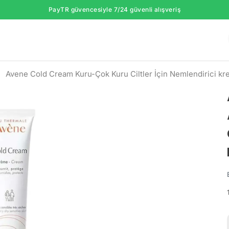
PayTR güvencesiyle 7/24 güvenli alışveriş
Avene Cold Cream Kuru-Çok Kuru Ciltler İçin Nemlendirici kr