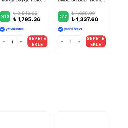
₺ 2,549.00
₺ 1,620.00
%
30
%
17
%
23
₺ 1,795.36
₺ 1,337.60
SEPETE
SEPETE
EKLE
EKLE