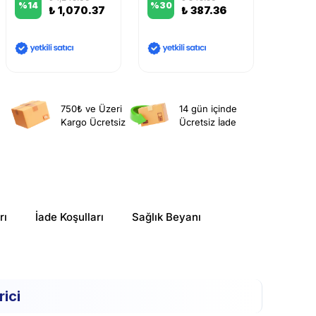
%
14
%
30
%
12
₺ 1,070.37
₺ 387.36
750₺ ve Üzeri
14 gün içinde
Kargo Ücretsiz
Ücretsiz İade
rı
İade Koşulları
Sağlık Beyanı
ici