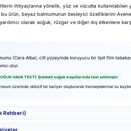
lerin ihtiyaçlarına yönelik, yüz ve vücutta kullanılabilen
 ürün, beyaz balmumunun besleyici özelliklerini Avene Term
e yardımcı olarak soğuk, rüzgar ve diğer dış etkenlere ka
mu (Cera Alba), cilt yüzeyinde koruyucu bir lipit film tabaka
ımcı olur.
 SOĞUK HAVA TESTİ: Şiddetli soğuk koşullarında test edilmiştir
eum üzerinde oklüzif bir bariyer oluşturarak transepidermal su kaybı
ik Rehberi)
siyeler