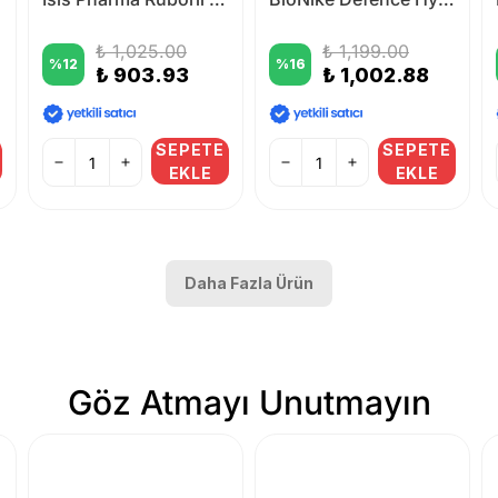
₺ 1,025.00
₺ 1,199.00
%
12
%
16
₺ 903.93
₺ 1,002.88
SEPETE
SEPETE
EKLE
EKLE
Daha Fazla Ürün
Göz Atmayı Unutmayın