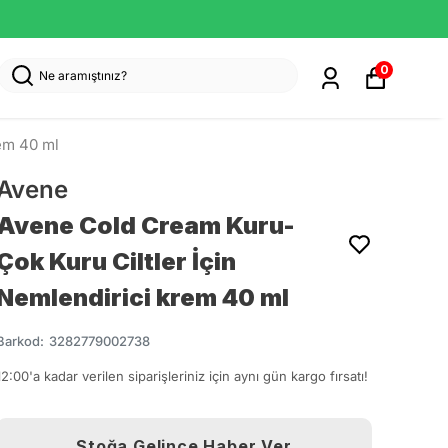
0
em 40 ml
Avene
Avene Cold Cream Kuru-
Çok Kuru Ciltler İçin
Nemlendirici krem 40 ml
Barkod
:
3282779002738
12:00'a kadar verilen siparişleriniz için aynı gün kargo fırsatı!
Stoğa Gelince Haber Ver