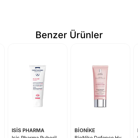
Benzer Ürünler
ISİS PHARMA
BİONİKE
Isis Pharma Ruboril Expert S Anti Redness Cream 40 ml
BioNike Defence Hydractive Urban Protection SPF30 40 ml