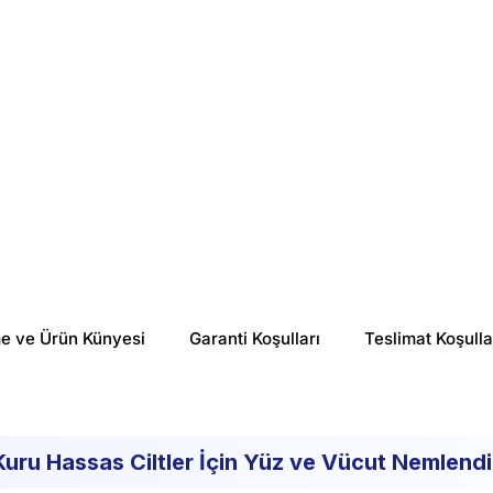
%
16
%
29
₺ 929.38
₺ 923.28
me ve Ürün Künyesi
Garanti Koşulları
Teslimat Koşulla
uru Hassas Ciltler İçin Yüz ve Vücut Nemlendir