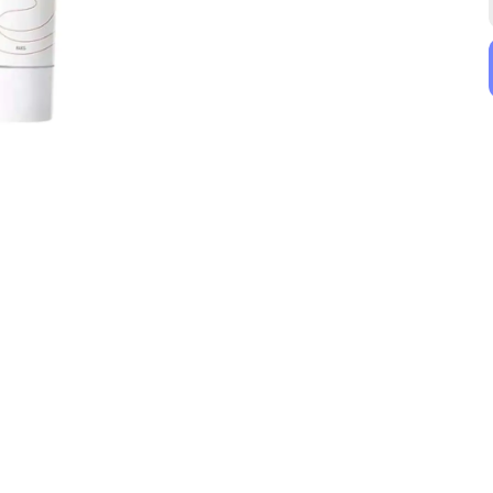
Cerave
Uriage
CeraVe Moisturising Cream 340 gr - Nemlendirici Krem
Uriage Eau Thermale Water Cream 40ml
₺ 1,099.90
₺ 1,299.00