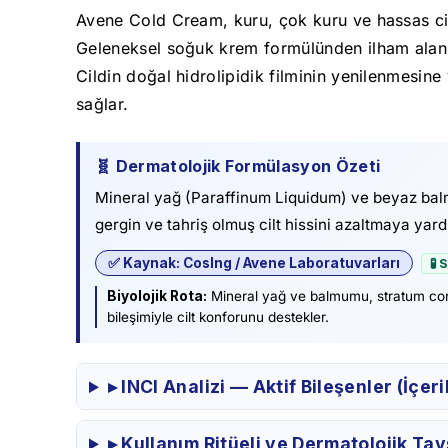
Avene Cold Cream, kuru, çok kuru ve hassas cilt
Geleneksel soğuk krem formülünden ilham alan bu
Cildin doğal hidrolipidik filminin yenilenmesin
sağlar.
🧬 Dermatolojik Formülasyon Özeti
Mineral yağ (Paraffinum Liquidum) ve beyaz balmu
gergin ve tahriş olmuş cilt hissini azaltmaya yard
✅ Kaynak: CosIng / Avene Laboratuvarları
🧪
Biyolojik Rota:
Mineral yağ ve balmumu, stratum corn
bileşimiyle cilt konforunu destekler.
▸ INCI Analizi — Aktif Bileşenler (İçer
▸ Kullanım Ritüeli ve Dermatolojik Tav