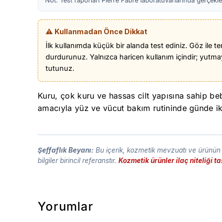
Not: Test raporları Pierre Fabre laboratuvarlarında gerçekleşt
⚠️ Kullanmadan Önce Dikkat
İlk kullanımda küçük bir alanda test ediniz. Göz ile t
durdurunuz. Yalnızca haricen kullanım içindir; yut
tutunuz.
Kuru, çok kuru ve hassas cilt yapısına sahip be
amacıyla yüz ve vücut bakım rutininde günde iki
Şeffaflık Beyanı:
Bu içerik, kozmetik mevzuatı ve ürünün t
bilgiler birincil referanstır.
Kozmetik ürünler ilaç niteliği 
Yorumlar