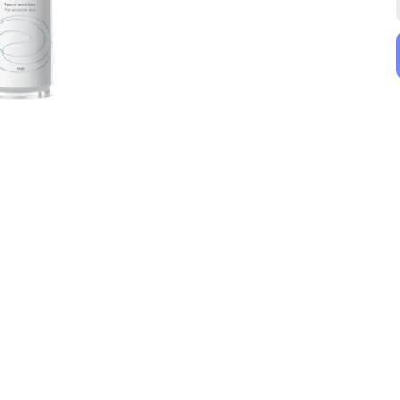
Uriage
Nuxe
Uriage Age Lift Protective Smoothing Day Cream SPF30 40ml
Nuxe Yaşlanma Karşıtı & Güneş Koruyucu Bakım Seti
₺ 2,690.00
₺ 3,300.90