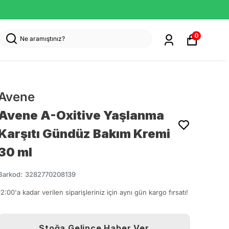
0
Avene
Avene A-Oxitive Yaşlanma
Karşıtı Gündüz Bakım Kremi
30 ml
Barkod
:
3282770208139
12:00'a kadar verilen siparişleriniz için aynı gün kargo fırsatı!
Stoğa Gelince Haber Ver