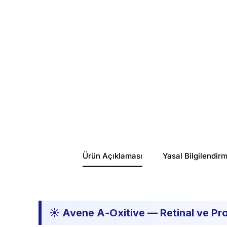
Ürün Açıklaması
Yasal Bilgilendir
☀️ Avene A‑Oxitive — Retinal ve Pr