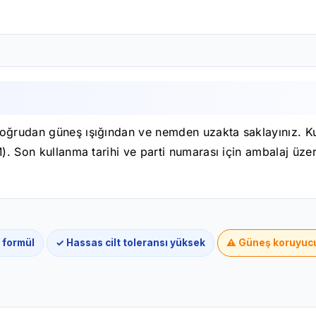
oğrudan güneş ışığından ve nemden uzakta saklayınız. Kul
M). Son kullanma tarihi ve parti numarası için ambalaj üz
 formül
✓ Hassas cilt toleransı yüksek
⚠️ Güneş koruyucu