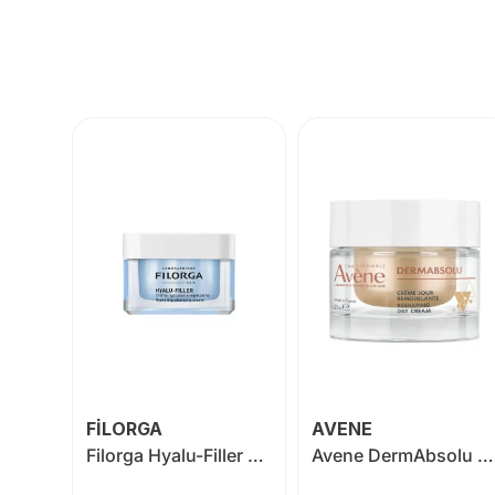
FİLORGA
AVENE
BioNike Defence My Age Pearl Revitalising Day Cream 50 ml
Filorga Hyalu-Filler Plumping Moisturizing Cream 50 ml
Avene DermAbsolu Dolgunlaştırıcı Gündüz Kremi 50 ml