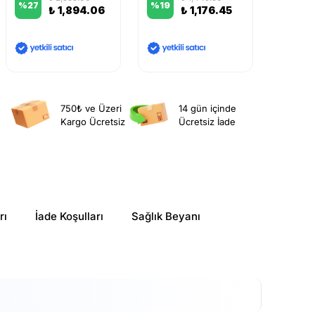
%
27
%
19
%
23
₺ 1,894.06
₺ 1,176.45
750₺ ve Üzeri
14 gün içinde
Kargo Ücretsiz
Ücretsiz İade
rı
İade Koşulları
Sağlık Beyanı