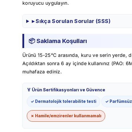
koruyucu uygulayın.
▸ Sıkça Sorulan Sorular (SSS)
📦 Saklama Koşulları
Ürünü 15‑25°C arasında, kuru ve serin yerde, d
Açıldıktan sonra 6 ay içinde kullanınız (PAO: 6
muhafaza ediniz.
🏅 Ürün Sertifikasyonları ve Güvence
✓ Dermatolojik tolerabilite testi
✓ Parfümsüz
✗ Hamile/emzirenler kullanmamalı