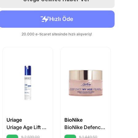
Uriage
BioNike
Avene
Uriage Age Lift Firming Smoothing Day Fluid 40ml
BioNike Defence My Age Pearl Revitalising Day Cream 50 ml
₺ 2,599.00
₺ 1,449.50