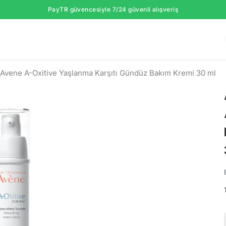
PayTR güvencesiyle 7/24 güvenli alışveriş
Avene A-Oxitive Yaşlanma Karşıtı Gündüz Bakım Kremi 30 ml