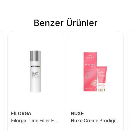
Benzer Ürünler
FİLORGA
NUXE
Filorga Time Filler Essence 150 ml
Nuxe Creme Prodigieuse Boost Glow Boosting Cream 40 ml Night Recovery Oil Balm 15 ml HEDİYE