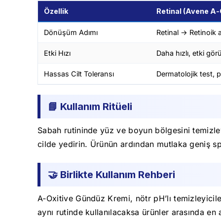
Özellik
Retinal (Avene A‑
Dönüşüm Adımı
Retinal → Retinoik 
Etki Hızı
Daha hızlı, etki g
Hassas Cilt Toleransı
Dermatolojik test,
📘 Kullanım Ritüeli
Sabah rutininde yüz ve boyun bölgesini temizley
cilde yedirin. Ürünün ardından mutlaka geniş spe
🤝 Birlikte Kullanım Rehberi
A‑Oxitive Gündüz Kremi, nötr pH’lı temizleyicil
aynı rutinde kullanılacaksa ürünler arasında en 