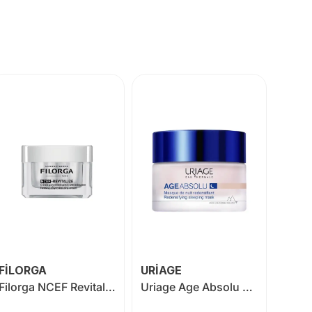
FİLORGA
URİAGE
SVR
Filorga NCEF Revitalize Yaşlanma Karşıtı Krem 50 ml
Uriage Age Absolu Redensifying Sleeping Mask 50 ml