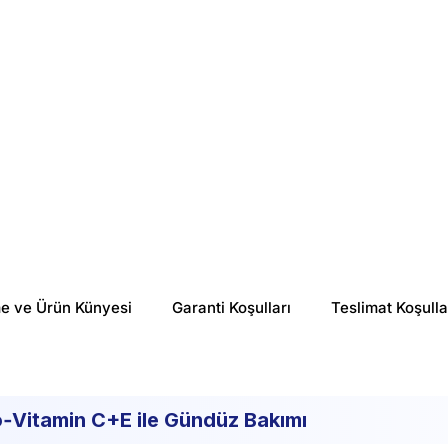
%
28
%
26
₺ 1,947.44
₺ 2,449.38
me ve Ürün Künyesi
Garanti Koşulları
Teslimat Koşulla
o‑Vitamin C+E ile Gündüz Bakımı