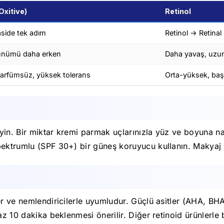
Oxitive)
Retinol
aside tek adım
Retinol → Retinal
örünümü daha erken
Daha yavaş, uzun
 parfümsüz, yüksek tolerans
Orta-yüksek, başla
in. Bir miktar kremi parmak uçlarınızla yüz ve boyuna na
ktrumlu (SPF 30+) bir güneş koruyucu kullanın. Makyaj altı
er ve nemlendiricilerle uyumludur. Güçlü asitler (AHA, BH
az 10 dakika beklenmesi önerilir. Diğer retinoid ürünlerle