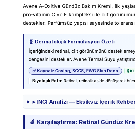
Avene A‑Oxitive Gündüz Bakım Kremi, ilk yaşlanm
pro‑vitamin C ve E kompleksi ile cilt görünümünü
destekler. Parfümsüz yapısı sayesinde toleransı 
🧬 Dermatolojik Formülasyon Özeti
İçeriğindeki retinal, cilt görünümünü desteklemey
dengesini destekler. Avene Termal Suyu yatıştırıcı
✅ Kaynak: CosIng, SCCS, EWG Skin Deep
🧪 K
Biyolojik Rota:
Retinal, retinoik aside dönüşerek hücr
▸ INCI Analizi — Eksiksiz İçerik Rehbe
🔬 Karşılaştırma: Retinal Gündüz Kr