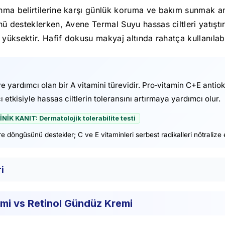
a belirtilerine karşı günlük koruma ve bakım sunmak amacıy
 desteklerken, Avene Termal Suyu hassas ciltleri yatıştır
yüksektir. Hafif dokusu makyaj altında rahatça kullanılabi
e yardımcı olan bir A vitamini türevidir. Pro‑vitamin C+E anti
 etkisiyle hassas ciltlerin toleransını artırmaya yardımcı olur.
LİNİK KANIT: Dermatolojik tolerabilite testi
e döngüsünü destekler; C ve E vitaminleri serbest radikalleri nötralize 
ri
emi vs Retinol Gündüz Kremi