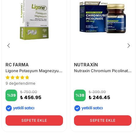
RC FARMA
NUTRAXİN
Ligone Potasyum Magnezyum 60 Kapsül
Nutraxin Chromium Picolinate 200 mcg 90 Tablet
9 değerlendirme
₺ 750.00
₺ 399.99
%
39
%
38
₺ 456.95
₺ 246.45
SEPETE EKLE
SEPETE EKLE