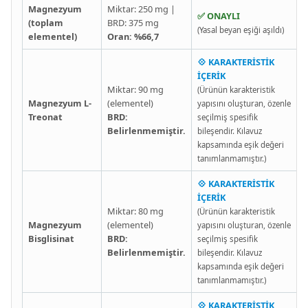
Magnezyum
Miktar: 250 mg |
✅ ONAYLI
(toplam
BRD: 375 mg
(Yasal beyan eşiği aşıldı)
elementel)
Oran: %66,7
💠 KARAKTERİSTİK
İÇERİK
Miktar: 90 mg
(Ürünün karakteristik
Magnezyum L-
(elementel)
yapısını oluşturan, özenle
Treonat
BRD:
seçilmiş spesifik
Belirlenmemiştir.
bileşendir. Kılavuz
kapsamında eşik değeri
tanımlanmamıştır.)
💠 KARAKTERİSTİK
İÇERİK
Miktar: 80 mg
(Ürünün karakteristik
Magnezyum
(elementel)
yapısını oluşturan, özenle
Bisglisinat
BRD:
seçilmiş spesifik
Belirlenmemiştir.
bileşendir. Kılavuz
kapsamında eşik değeri
tanımlanmamıştır.)
💠 KARAKTERİSTİK