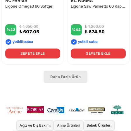
RC FARMA
RC FARMA
Ligone Omega3 60 Softgel
Ligone Saw Palmetto 60 Kapsül
₺ 1,050.00
₺ 1,200.00
%
42
%
44
₺ 607.05
₺ 674.50
SEPETE EKLE
SEPETE EKLE
Daha Fazla Ürün
Ağız ve Diş Bakımı
Anne Ürünleri
Bebek Ürünleri