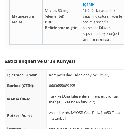
İÇERİK
Miktar: 80 mg
(Ürünün karakteristik
Magnezyum
(elementel)
yapısını oluşturan, özenle
Malat
BRD:
seçilmiş spesifik
Belirlenmemiştir.
bileşendir. Kılavuz
kapsamında eşik değeri
tanımlanmamıştır.)
Satıcı Bilgileri ve Ürün Künyesi
İşletmeci Unvanı:
Kampotu İlaç Gıda Sanayi ve Tic. A.Ş.
Barkod (GTIN):
8683655089495
Türkiye (Ana bileşenlerin menşei, ürünün
Menşe Ülke:
menşe ülkesinden farklıdır.)
Aydınlı Mah. İAYOSB Gazi Bulv. No:50 Tuzla
Fiziksel Adres:
– İstanbul
İletişim (E-
info@voonka.com
/ +90 850 440 0303