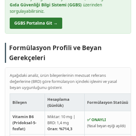
Gıda Güvenliği Bilgi Sistemi (GGBS)
üzerinden
sorgulayabilirsiniz.
GGBS Portalına Git →
Formülasyon Profili ve Beyan
Gerekçeleri
Aşağıdaki analiz, ürün bileşenlerinin mevzuat referans
değerlerine (BRD) göre formülasyon içindeki işlevini ve yasal
beyan uygunluğunu gösterir.
Hesaplama
Bileşen
Formülasyon Statüsü
(Günlük)
Vitamin B6
Miktar: 10 mg |
✅ ONAYLI
(Pridoksal-5-
BRD: 1,4 mg
(Yasal beyan eşiği aşıldı)
fosfat)
Oran: %714,3