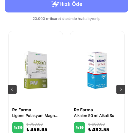
Rc Farma
Rc Farma
Ligone Potasyum Magnezyum 60 Kapsül
Alkalen 50 ml Alkali Su
₺ 750.00
₺ 600.00
%
39
%
19
₺ 456.95
₺ 483.55