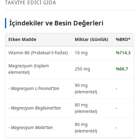
TAKVİYE EDİCİ GIDA
İçindekiler ve Besin Değerleri
Etken Madde
Miktar (Günlük)
%BRD*
Vitamin B6 (Pridoksal-5-fosfat)
10 mg
%714,3
Magnezyum (toplam
250 mg
%66,7
elementel)
90 mg
- Magnezyum L-Treonat'tan
-
(elementel)
80 mg
- Magnezyum Bisglisinat'tan
-
(elementel)
80 mg
- Magnezyum Malat'tan
-
(elementel)