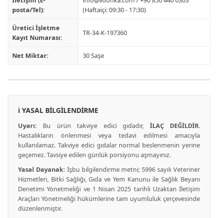
posta/Tel):
(Haftaiçi: 09:30 - 17:30)
Üretici İşletme
TR-34-K-197360
Kayıt Numarası:
Net Miktar:
30 Saşe
ℹ️ YASAL BİLGİLENDİRME
Uyarı:
Bu ürün takviye edici gıdadır,
İLAÇ DEĞİLDİR
.
Hastalıkların önlenmesi veya tedavi edilmesi amacıyla
kullanılamaz. Takviye edici gıdalar normal beslenmenin yerine
geçemez. Tavsiye edilen günlük porsiyonu aşmayınız.
Yasal Dayanak:
İşbu bilgilendirme metni; 5996 sayılı Veteriner
Hizmetleri, Bitki Sağlığı, Gıda ve Yem Kanunu ile Sağlık Beyanı
Denetimi Yönetmeliği ve 1 Nisan 2025 tarihli Uzaktan İletişim
Araçları Yönetmeliği hükümlerine tam uyumluluk çerçevesinde
düzenlenmiştir.