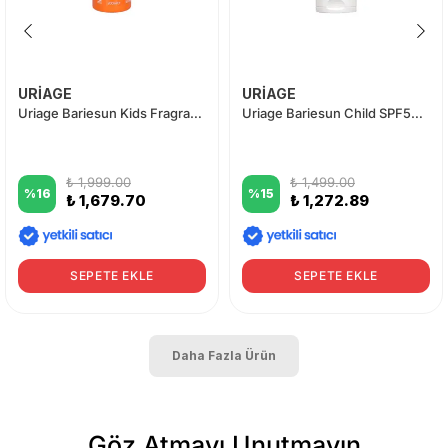
URİAGE
URİAGE
Uriage Bariesun Kids Fragrance-Free SPF50+ Spray 200 ml
Uriage Bariesun Child SPF50+ Lotion 100 ml
₺ 1,999.00
₺ 1,499.00
%
16
%
15
₺ 1,679.70
₺ 1,272.89
SEPETE EKLE
SEPETE EKLE
Daha Fazla Ürün
Göz Atmayı Unutmayın