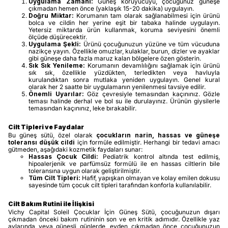
Uygulama Zamanı:
Güneş koruyucuyu, çocuğunuz güneşe
çıkmadan hemen önce (yaklaşık 15-20 dakika) uygulayın.
Doğru Miktar:
Korumanın tam olarak sağlanabilmesi için ürünü
bolca ve cildin her yerine eşit bir tabaka halinde uygulayın.
Yetersiz miktarda ürün kullanmak, koruma seviyesini önemli
ölçüde düşürecektir.
Uygulama Şekli:
Ürünü çocuğunuzun yüzüne ve tüm vücuduna
nazikçe yayın. Özellikle omuzlar, kulaklar, burun, dizler ve ayaklar
gibi güneşe daha fazla maruz kalan bölgelere özen gösterin.
Sık Sık Yenileme:
Korumanın devamlılığını sağlamak için ürünü
sık sık, özellikle yüzdükten, terledikten veya havluyla
kurulandıktan sonra mutlaka yeniden uygulayın. Genel kural
olarak her 2 saatte bir uygulamanın yenilenmesi tavsiye edilir.
Önemli Uyarılar:
Göz çevresiyle temasından kaçınınız. Gözle
teması halinde derhal ve bol su ile durulayınız. Ürünün giysilerle
temasından kaçınınız, leke bırakabilir.
Cilt Tipleri ve Faydalar
Bu güneş sütü, özel olarak
çocukların narin, hassas ve güneşe
toleransı düşük cildi
için formüle edilmiştir. Herhangi bir tedavi amacı
gütmeden, aşağıdaki kozmetik faydaları sunar:
Hassas Çocuk Cildi:
Pediatrik kontrol altında test edilmiş,
hipoalerjenik ve parfümsüz formülü ile en hassas ciltlerin bile
toleransına uygun olarak geliştirilmiştir.
Tüm Cilt Tipleri:
Hafif, yapışkan olmayan ve kolay emilen dokusu
sayesinde tüm çocuk cilt tipleri tarafından konforla kullanılabilir.
Cilt Bakım Rutini ile İlişkisi
Vichy Capital Soleil Çocuklar İçin Güneş Sütü, çocuğunuzun dışarı
çıkmadan önceki bakım rutininin son ve en kritik adımıdır. Özellikle yaz
aylarında veya güneşli günlerde, evden çıkmadan önce çocuğunuzun