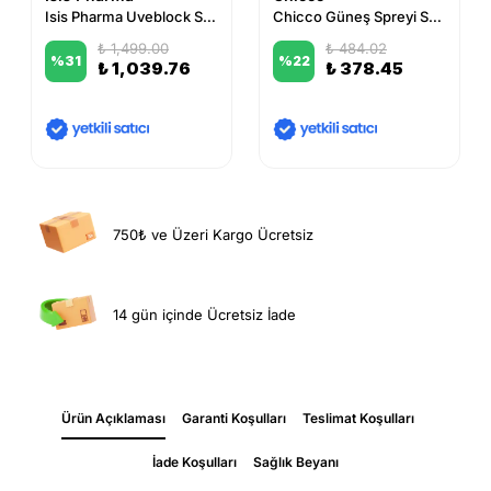
Isis Pharma Uveblock SPF 50+ Spray For Children 200 ml
Chicco Güneş Spreyi Spf 50+ 150 ml
₺ 1,499.00
₺ 484.02
%
31
%
22
₺ 1,039.76
₺ 378.45
750₺ ve Üzeri Kargo Ücretsiz
14 gün içinde Ücretsiz İade
Ürün Açıklaması
Garanti Koşulları
Teslimat Koşulları
İade Koşulları
Sağlık Beyanı