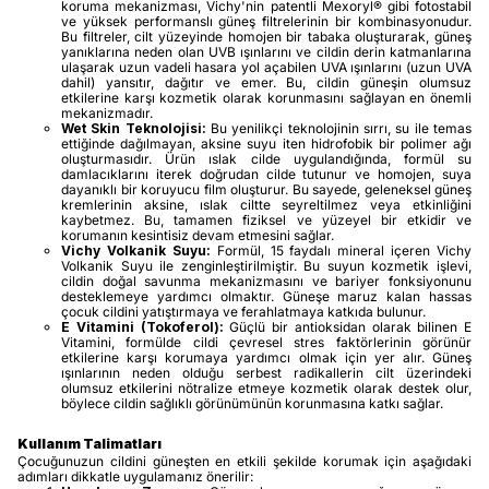
koruma mekanizması, Vichy'nin patentli Mexoryl® gibi fotostabil
ve yüksek performanslı güneş filtrelerinin bir kombinasyonudur.
Bu filtreler, cilt yüzeyinde homojen bir tabaka oluşturarak, güneş
yanıklarına neden olan UVB ışınlarını ve cildin derin katmanlarına
ulaşarak uzun vadeli hasara yol açabilen UVA ışınlarını (uzun UVA
dahil) yansıtır, dağıtır ve emer. Bu, cildin güneşin olumsuz
etkilerine karşı kozmetik olarak korunmasını sağlayan en önemli
mekanizmadır.
Wet Skin Teknolojisi:
Bu yenilikçi teknolojinin sırrı, su ile temas
ettiğinde dağılmayan, aksine suyu iten hidrofobik bir polimer ağı
oluşturmasıdır. Ürün ıslak cilde uygulandığında, formül su
damlacıklarını iterek doğrudan cilde tutunur ve homojen, suya
dayanıklı bir koruyucu film oluşturur. Bu sayede, geleneksel güneş
kremlerinin aksine, ıslak ciltte seyreltilmez veya etkinliğini
kaybetmez. Bu, tamamen fiziksel ve yüzeyel bir etkidir ve
korumanın kesintisiz devam etmesini sağlar.
Vichy Volkanik Suyu:
Formül, 15 faydalı mineral içeren Vichy
Volkanik Suyu ile zenginleştirilmiştir. Bu suyun kozmetik işlevi,
cildin doğal savunma mekanizmasını ve bariyer fonksiyonunu
desteklemeye yardımcı olmaktır. Güneşe maruz kalan hassas
çocuk cildini yatıştırmaya ve ferahlatmaya katkıda bulunur.
E Vitamini (Tokoferol):
Güçlü bir antioksidan olarak bilinen E
Vitamini, formülde cildi çevresel stres faktörlerinin görünür
etkilerine karşı korumaya yardımcı olmak için yer alır. Güneş
ışınlarının neden olduğu serbest radikallerin cilt üzerindeki
olumsuz etkilerini nötralize etmeye kozmetik olarak destek olur,
böylece cildin sağlıklı görünümünün korunmasına katkı sağlar.
Kullanım Talimatları
Çocuğunuzun cildini güneşten en etkili şekilde korumak için aşağıdaki
adımları dikkatle uygulamanız önerilir: