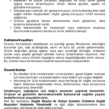
Bebekleri ve küçük çocukları doğrudan ve uzun süreli güneş
ışığına maruz bırakmayınız. Onları daima giysiler, şapka ve
gözlükle koruyunuz.
Güneşte aşırı kalmak, bir güneş koruyucu ürün kullanılsa bile ciddi
sağlık riskleri oluşturabilir. Hiçbir güneş koruyucu %100 koruma
sağlamaz.
Ürünün giysilerle temas etmemesine özen gösteriniz, leke
bırakma potansiyeli vardır.
Ciltte beklenmedik bir hassasiyet veya reaksiyon oluşması
durumunda kullanımı durdurun ve bir doktora danışın.
Saklama Koşulları
Ürünün formülünün stabilitesini ve içerdiği güneş filtrelerinin etkinliğini
korumak için, oda sıcaklığında, serin ve kuru bir yerde saklanmalıdır.
Ürünü doğrudan güneş ışığına veya aşırı sıcaklığa (örneğin, arabanın
içinde veya plajda güneşin altında) maruz bırakmaktan kaçınınız. Her
kullanımdan sonra ürünün kapağının sıkıca kapatıldığından emin olunuz.
Bu, ürünün hava ile temasını keserek bozulmasını önleyecektir.
Önemli Notlar
Bu sitedeki ürün incelemeleri ve tavsiyeleri, genel bilgiler sunmak
için hazırlanmıştır ve kişisel teşhis veya tedavi için uygun değildir.
Herhangi bir ürün kullanmadan veya herhangi bir sağlık sorununa
ilişkin tedaviye başlamadan önce, doktorunuza veya eczacınıza
danışmanız önemlidir.
Unutmayın, sağlığınız için doğru seçimler yapmak önemlidir.
Orijinal ve güvenilir dermokozmetik kullanarak sağlıklı yaşam
hedeflerinize ulaşabilirsiniz.
Not: Bu açıklama,
Sağlık Beyanı ile Satışa Sunulan Ürünlerin Sağlık
Beyanları Hakkında Yönetmelik
ve ilgili diğer düzenlemelere tam
uyumludur. Herhangi bir tıbbi iddia içermez.