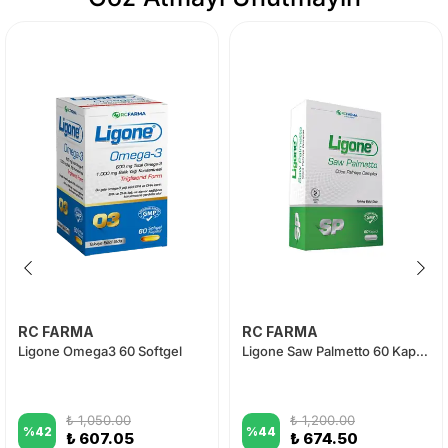
RC FARMA
RC FARMA
Ligone Omega3 60 Softgel
Ligone Saw Palmetto 60 Kapsül
₺ 1,050.00
₺ 1,200.00
%
42
%
44
₺ 607.05
₺ 674.50