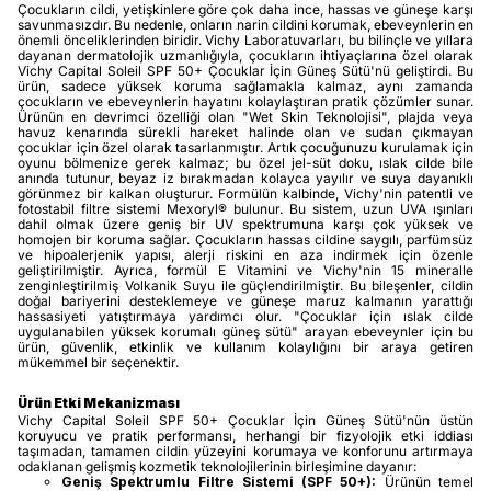
Çocukların cildi, yetişkinlere göre çok daha ince, hassas ve güneşe karşı
savunmasızdır. Bu nedenle, onların narin cildini korumak, ebeveynlerin en
önemli önceliklerinden biridir. Vichy Laboratuvarları, bu bilinçle ve yıllara
dayanan dermatolojik uzmanlığıyla, çocukların ihtiyaçlarına özel olarak
Vichy Capital Soleil SPF 50+ Çocuklar İçin Güneş Sütü'nü geliştirdi. Bu
ürün, sadece yüksek koruma sağlamakla kalmaz, aynı zamanda
çocukların ve ebeveynlerin hayatını kolaylaştıran pratik çözümler sunar.
Ürünün en devrimci özelliği olan "Wet Skin Teknolojisi", plajda veya
havuz kenarında sürekli hareket halinde olan ve sudan çıkmayan
çocuklar için özel olarak tasarlanmıştır. Artık çocuğunuzu kurulamak için
oyunu bölmenize gerek kalmaz; bu özel jel-süt doku, ıslak cilde bile
anında tutunur, beyaz iz bırakmadan kolayca yayılır ve suya dayanıklı
görünmez bir kalkan oluşturur. Formülün kalbinde, Vichy'nin patentli ve
fotostabil filtre sistemi Mexoryl® bulunur. Bu sistem, uzun UVA ışınları
dahil olmak üzere geniş bir UV spektrumuna karşı çok yüksek ve
homojen bir koruma sağlar. Çocukların hassas cildine saygılı, parfümsüz
ve hipoalerjenik yapısı, alerji riskini en aza indirmek için özenle
geliştirilmiştir. Ayrıca, formül E Vitamini ve Vichy'nin 15 mineralle
zenginleştirilmiş Volkanik Suyu ile güçlendirilmiştir. Bu bileşenler, cildin
doğal bariyerini desteklemeye ve güneşe maruz kalmanın yarattığı
hassasiyeti yatıştırmaya yardımcı olur. "Çocuklar için ıslak cilde
uygulanabilen yüksek korumalı güneş sütü" arayan ebeveynler için bu
ürün, güvenlik, etkinlik ve kullanım kolaylığını bir araya getiren
mükemmel bir seçenektir.
Ürün Etki Mekanizması
Vichy Capital Soleil SPF 50+ Çocuklar İçin Güneş Sütü'nün üstün
koruyucu ve pratik performansı, herhangi bir fizyolojik etki iddiası
taşımadan, tamamen cildin yüzeyini korumaya ve konforunu artırmaya
odaklanan gelişmiş kozmetik teknolojilerinin birleşimine dayanır:
Geniş Spektrumlu Filtre Sistemi (SPF 50+):
Ürünün temel