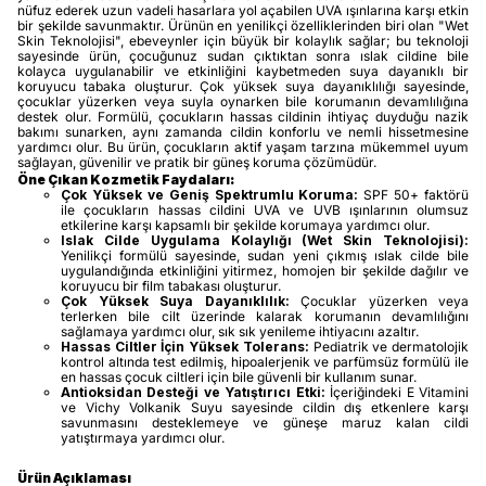
nüfuz ederek uzun vadeli hasarlara yol açabilen UVA ışınlarına karşı etkin
bir şekilde savunmaktır. Ürünün en yenilikçi özelliklerinden biri olan "Wet
Skin Teknolojisi", ebeveynler için büyük bir kolaylık sağlar; bu teknoloji
sayesinde ürün, çocuğunuz sudan çıktıktan sonra ıslak cildine bile
kolayca uygulanabilir ve etkinliğini kaybetmeden suya dayanıklı bir
koruyucu tabaka oluşturur. Çok yüksek suya dayanıklılığı sayesinde,
çocuklar yüzerken veya suyla oynarken bile korumanın devamlılığına
destek olur. Formülü, çocukların hassas cildinin ihtiyaç duyduğu nazik
bakımı sunarken, aynı zamanda cildin konforlu ve nemli hissetmesine
yardımcı olur. Bu ürün, çocukların aktif yaşam tarzına mükemmel uyum
sağlayan, güvenilir ve pratik bir güneş koruma çözümüdür.
Öne Çıkan Kozmetik Faydaları:
Çok Yüksek ve Geniş Spektrumlu Koruma:
SPF 50+ faktörü
ile çocukların hassas cildini UVA ve UVB ışınlarının olumsuz
etkilerine karşı kapsamlı bir şekilde korumaya yardımcı olur.
Islak Cilde Uygulama Kolaylığı (Wet Skin Teknolojisi):
Yenilikçi formülü sayesinde, sudan yeni çıkmış ıslak cilde bile
uygulandığında etkinliğini yitirmez, homojen bir şekilde dağılır ve
koruyucu bir film tabakası oluşturur.
Çok Yüksek Suya Dayanıklılık:
Çocuklar yüzerken veya
terlerken bile cilt üzerinde kalarak korumanın devamlılığını
sağlamaya yardımcı olur, sık sık yenileme ihtiyacını azaltır.
Hassas Ciltler İçin Yüksek Tolerans:
Pediatrik ve dermatolojik
kontrol altında test edilmiş, hipoalerjenik ve parfümsüz formülü ile
en hassas çocuk ciltleri için bile güvenli bir kullanım sunar.
Antioksidan Desteği ve Yatıştırıcı Etki:
İçeriğindeki E Vitamini
ve Vichy Volkanik Suyu sayesinde cildin dış etkenlere karşı
savunmasını desteklemeye ve güneşe maruz kalan cildi
yatıştırmaya yardımcı olur.
Ürün Açıklaması