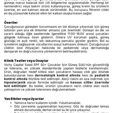
güneşe maruz kalacak tüm cilt bölgelerine uygulanmalıdır. Herhangi bir
nemlendirici veya bakım ürünü kullanılıyorsa, güneş kremi bu ürünlerin
üzerine, en son katman olarak sürülmelidir. Bu, koruyucu filtrenin cildin
en dış yüzeyinde kalarak etkin bir kalkan oluşturmasını sağlar.
Öneriler
Çocuğunuzun güneşten korunmasını en üst düzeye çıkarmak için güneş
sütünün yanı sıra ek önlemler almanız çok önemlidir. Güneşin en dik ve
zararlı olduğu öğle saatlerinde (genellikle 11:00-16:00 arası) çocukları
gölgede tutmaya özen gösterin. Onlara UV korumalı şapka, güneş
gözlüğü ve açık renkli, sıkı dokunmuş pamuklu giysiler giydirin. Bol su
içmelerini sağlayarak vücutlarının susuz kalmasını önleyin. Çocuğunuzun
cildinin özel ihtiyaçları hakkında bir pediatriste veya dermatoloğa
danışarak en doğru koruma yöntemlerini belirleyebilirsiniz.
Klinik Testler veya Onaylar
Vichy Capital Soleil SPF 50+ Çocuklar İçin Güneş Sütü'nün güvenilirliği
ve toleransı, en yüksek standartlarda yapılan testlerle kanıtlanmıştır.
Ürün, doğrudan hedef kitlesi olan çocukların hassas cildi göz önünde
bulundurularak hem
dermatolojik kontrol altında
hem de
pediatrik
kontrol altında
titizlikle test edilmiştir. Alerji riskini en aza indirmek için
hipoalerjenik
olarak formüle edilmiştir ve
hassas ciltler üzerinde
test edilmiştir
. Bu testler, ürünün çocukların narin cildine olan nazik
yaklaşımını ve yüksek toleransını doğrulamaktadır.
Yan Etkiler veya Uyarılar
Yalnızca harici kullanım içindir. Yutulmamalıdır.
Göz çevresine uygulamaktan kaçınınız. Göz ile doğrudan temas
etmesi durumunda, derhal ve bol su ile iyice yıkayınız.