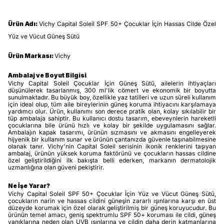
Ürün Adı:
Vichy Capital Soleil SPF 50+ Çocuklar İçin Hassas Cilde Özel
Yüz ve Vücut Güneş Sütü
Ürün Markası:
Vichy
Ambalaj ve Boyut Bilgisi
Vichy Capital Soleil Çocuklar İçin Güneş Sütü, ailelerin ihtiyaçları
düşünülerek tasarlanmış, 300 ml'lik cömert ve ekonomik bir boyutta
sunulmaktadır. Bu büyük boy, özellikle yaz tatilleri ve uzun süreli kullanım
için ideal olup, tüm aile bireylerinin güneş koruma ihtiyacını karşılamaya
yardımcı olur. Ürün, kullanımı son derece pratik olan, kolay sıkılabilir bir
tüp ambalaja sahiptir. Bu kullanıcı dostu tasarım, ebeveynlerin hareketli
çocuklarına bile ürünü hızlı ve kolay bir şekilde uygulamasını sağlar.
Ambalajın kapak tasarımı, ürünün sızmasını ve akmasını engelleyerek
hijyenik bir kullanım sunar ve ürünün çantanızda güvenle taşınabilmesine
olanak tanır. Vichy'nin Capital Soleil serisinin ikonik renklerini taşıyan
ambalaj, ürünün yüksek koruma faktörünü ve çocukların hassas cildine
özel geliştirildiğini ilk bakışta belli ederken, markanın dermatolojik
uzmanlığına olan güveni pekiştirir.
Ne İşe Yarar?
Vichy Capital Soleil SPF 50+ Çocuklar İçin Yüz ve Vücut Güneş Sütü,
çocukların narin ve hassas cildini güneşin zararlı ışınlarına karşı en üst
düzeyde korumak için özel olarak geliştirilmiş bir güneş koruyucudur. Bu
ürünün temel amacı, geniş spektrumlu SPF 50+ koruması ile cildi, güneş
yanıklarına neden olan UVB ışınlarına ve cildin daha derin katmanlarına