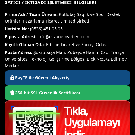
SATICI / İKTISADI İŞLETMECI BILGILERI
Firma Adı / Ticari Ünvanı:
Kutlutaş Sağlık ve Spor Destek
Ürünleri Pazarlama Ticaret Limited Şirketi
İletişim No:
(0536) 451 95 95
E-posta Adresi:
info@eczanemveben.com
Kayıtlı Olunan Oda:
Edirne Ticaret ve Sanayi Odası
Posta Adresi:
Şükrüpaşa Mah. Zübeyde Hanım Cad. Trakya
Üniversitesi Teknoloji Geliştirme Bölgesi Blok No:3/2 Edirne /
Merkez
PayTR ile Güvenli Alışveriş
256-bit SSL Güvenlik Sertifikası