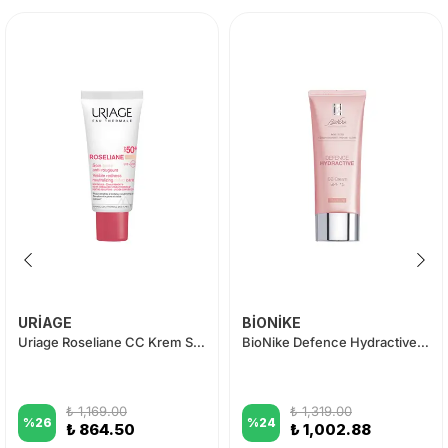
URİAGE
BİONİKE
Uriage Roseliane CC Krem SPF 50+ Renkli Nemlendirici Light 40ml
BioNike Defence Hydractive BB Spf15 Medium Cream 40 ml
₺ 1,169.00
₺ 1,319.00
%
26
%
24
₺ 864.50
₺ 1,002.88