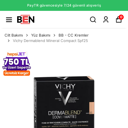
PayTR güvencesiyle 7/24 güvenli alışveriş
0
Cilt Bakımı
Yüz Bakımı
BB - CC Kremler
Vichy Dermablend Mineral Compact Spf25