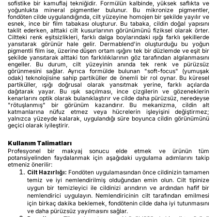
sofistike bir kamuflaj tekniğidir. Formülün kalbinde, yüksek saflıkta ve
yoğunlukta mineral pigmentler bulunur. Bu mikronize pigmentler,
fondöten cilde uygulandığında, cilt yüzeyine homojen bir şekilde yayılır ve
esnek, ince bir film tabakası oluşturur. Bu tabaka, cildin doğal yapısını
taklit ederken, alttaki cilt kusurlarının görünümünü fiziksel olarak örter.
Ciltteki renk eşitsizlikleri, farklı dalga boylarındaki ışığı farklı şekillerde
yansıtarak görünür hale gelir. Dermablend'in oluşturduğu bu yoğun
pigmentli film ise, üzerine düşen ortam ışığını tek bir düzlemde ve eşit bir
şekilde yansıtarak alttaki ton farklılıklarının göz tarafından algılanmasını
engeller. Bu durum, cilt yüzeyinin anında tek renk ve pürüzsüz
görünmesini sağlar. Ayrıca formülde bulunan "soft-focus" (yumuşak
odak) teknolojisine sahip partiküller de önemli bir rol oynar. Bu küresel
partiküller, ışığı doğrusal olarak yansıtmak yerine, farklı açılarda
dağıtarak yayar. Bu ışık saçılması, ince çizgilerin ve gözeneklerin
kenarlarını optik olarak bulanıklaştırır ve cilde daha pürüzsüz, neredeyse
"rötuşlanmış" bir görünüm kazandırır. Bu mekanizma, cildin alt
katmanlarına nüfuz etmez veya hücrelerin işleyişini değiştirmez;
yalnızca yüzeyde kalarak, uygulandığı süre boyunca cildin görünümünü
geçici olarak iyileştirir.
Kullanım Talimatları
Profesyonel bir makyaj sonucu elde etmek ve ürünün tüm
potansiyelinden faydalanmak için aşağıdaki uygulama adımlarını takip
etmeniz önerilir:
Cilt Hazırlığı:
Fondöten uygulamasından önce cildinizin tamamen
temiz ve iyi nemlendirilmiş olduğundan emin olun. Cilt tipinize
uygun bir temizleyici ile cildinizi arındırın ve ardından hafif bir
nemlendirici uygulayın. Nemlendiricinin cilt tarafından emilmesi
için birkaç dakika beklemek, fondötenin cilde daha iyi tutunmasını
ve daha pürüzsüz yayılmasını sağlar.