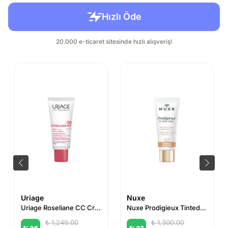
Uriage
Nuxe
Uriage Roseliane CC Cream Spf30 40ml
Nuxe Prodigieux Tinted Moisturizing BB Cream - 02 30 ml
₺ 1,249.00
₺ 1,300.00