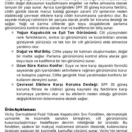
Cildin doğal dokusunun kaybolmasını engeller ve nefes almasına olanak
tanıyan bir yapı sunar. Ayrıca içeriğindeki SPF 35 güneş koruma faktörü,
cildin günlük olarak maruz kaldığı güneşin zararlı UV ışınlarının neden
olabileceği çevresel etkilere karşı cildin korunmasına yardımcı olur. Bu
sayede makyaj rutininizin bir parçası olarak pratik bir koruma desteği de
sağlar. Yağlı ve karma ciltlerde gün boyu oluşabilecek parlama
görünümünü kontrol altına alarak mat ve kadifemsi bir bitiş sunar.
Yoğun Kapatıcılık ve Eşit Ton Görünümü:
Cilt yüzeyindeki
renk farklılıklarını, sivilce izi görünümünü ve kızarıklıkları anında
gizleyerek pürüzsüz ve tek ton bir cilt görünümü elde etmenize
yardımcı olur.
Doğal ve Mat Bitiş:
Ciltte yapay bir katman oluşturmadan, doğal
bir matlık sağlar. Parlama görünümünü kontrol altına alarak gün
boyu taze ve kadifemsi bir ten görünümü sunar.
Uzun Süre Kalıcı Konfor:
Suya ve tere karşı dayanıklı formülü
sayesinde gün içerisindeki aktivitelere rağmen görünümünü korur
ve bulaşma yapmaz. Ciltte gerginlik hissi yaratmadan konforlu bir
kullanım deneyimi sunar.
Çevresel Etkilere Karşı Koruma Desteği:
SPF 35 güneş
koruma filtresi ile cildinizi güneş kaynaklı dış faktörlere karşı
korumaya yardımcı olur ve bu etkilerin neden olduğu görünüm
değişikliklerinin önlenmesine destek sağlar.
Ürün Açıklaması
Vichy Dermablend Fluid Yüksek Kapatıcılıklı Sıvı Fondöten, dermatolojik
uzmanlık ile kozmetik sanatını birleştiren, cilt görünümünü
kusursuzlaştırmayı hedefleyen devrim niteliğinde bir üründür. Bu
fondöten, sadece bir makyaj malzemesi olmanın ötesinde, kullanıcılara
özgüven aşılayan bir kozmetik kamuflaj çözümü sunar. Vichy'nin termal