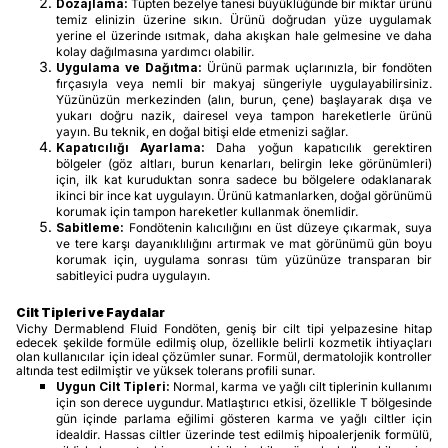
Dozajlama:
Tüpten bezelye tanesi büyüklüğünde bir miktar ürünü
temiz elinizin üzerine sıkın. Ürünü doğrudan yüze uygulamak
yerine el üzerinde ısıtmak, daha akışkan hale gelmesine ve daha
kolay dağılmasına yardımcı olabilir.
Uygulama ve Dağıtma:
Ürünü parmak uçlarınızla, bir fondöten
fırçasıyla veya nemli bir makyaj süngeriyle uygulayabilirsiniz.
Yüzünüzün merkezinden (alın, burun, çene) başlayarak dışa ve
yukarı doğru nazik, dairesel veya tampon hareketlerle ürünü
yayın. Bu teknik, en doğal bitişi elde etmenizi sağlar.
Kapatıcılığı Ayarlama:
Daha yoğun kapatıcılık gerektiren
bölgeler (göz altları, burun kenarları, belirgin leke görünümleri)
için, ilk kat kuruduktan sonra sadece bu bölgelere odaklanarak
ikinci bir ince kat uygulayın. Ürünü katmanlarken, doğal görünümü
korumak için tampon hareketler kullanmak önemlidir.
Sabitleme:
Fondötenin kalıcılığını en üst düzeye çıkarmak, suya
ve tere karşı dayanıklılığını artırmak ve mat görünümü gün boyu
korumak için, uygulama sonrası tüm yüzünüze transparan bir
sabitleyici pudra uygulayın.
Cilt Tipleri ve Faydalar
Vichy Dermablend Fluid Fondöten, geniş bir cilt tipi yelpazesine hitap
edecek şekilde formüle edilmiş olup, özellikle belirli kozmetik ihtiyaçları
olan kullanıcılar için ideal çözümler sunar. Formül, dermatolojik kontroller
altında test edilmiştir ve yüksek tolerans profili sunar.
Uygun Cilt Tipleri:
Normal, karma ve yağlı cilt tiplerinin kullanımı
için son derece uygundur. Matlaştırıcı etkisi, özellikle T bölgesinde
gün içinde parlama eğilimi gösteren karma ve yağlı ciltler için
idealdir. Hassas ciltler üzerinde test edilmiş hipoalerjenik formülü,