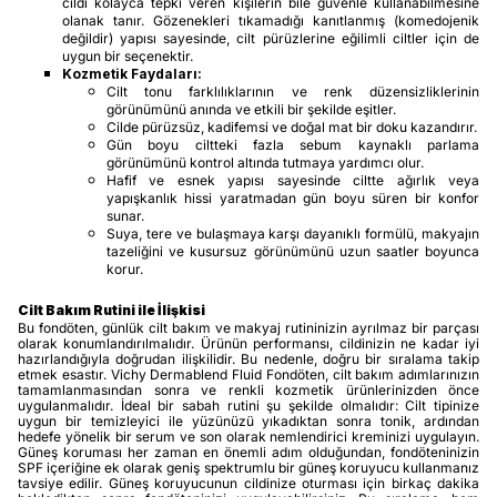
cildi kolayca tepki veren kişilerin bile güvenle kullanabilmesine
olanak tanır. Gözenekleri tıkamadığı kanıtlanmış (komedojenik
değildir) yapısı sayesinde, cilt pürüzlerine eğilimli ciltler için de
uygun bir seçenektir.
Kozmetik Faydaları:
Cilt tonu farklılıklarının ve renk düzensizliklerinin
görünümünü anında ve etkili bir şekilde eşitler.
Cilde pürüzsüz, kadifemsi ve doğal mat bir doku kazandırır.
Gün boyu ciltteki fazla sebum kaynaklı parlama
görünümünü kontrol altında tutmaya yardımcı olur.
Hafif ve esnek yapısı sayesinde ciltte ağırlık veya
yapışkanlık hissi yaratmadan gün boyu süren bir konfor
sunar.
Suya, tere ve bulaşmaya karşı dayanıklı formülü, makyajın
tazeliğini ve kusursuz görünümünü uzun saatler boyunca
korur.
Cilt Bakım Rutini ile İlişkisi
Bu fondöten, günlük cilt bakım ve makyaj rutininizin ayrılmaz bir parçası
olarak konumlandırılmalıdır. Ürünün performansı, cildinizin ne kadar iyi
hazırlandığıyla doğrudan ilişkilidir. Bu nedenle, doğru bir sıralama takip
etmek esastır. Vichy Dermablend Fluid Fondöten, cilt bakım adımlarınızın
tamamlanmasından sonra ve renkli kozmetik ürünlerinizden önce
uygulanmalıdır. İdeal bir sabah rutini şu şekilde olmalıdır: Cilt tipinize
uygun bir temizleyici ile yüzünüzü yıkadıktan sonra tonik, ardından
hedefe yönelik bir serum ve son olarak nemlendirici kreminizi uygulayın.
Güneş koruması her zaman en önemli adım olduğundan, fondöteninizin
SPF içeriğine ek olarak geniş spektrumlu bir güneş koruyucu kullanmanız
tavsiye edilir. Güneş koruyucunun cildinize oturması için birkaç dakika