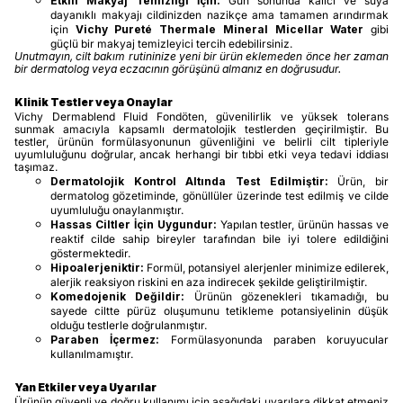
Etkili Makyaj Temizliği İçin:
Gün sonunda kalıcı ve suya
dayanıklı makyajı cildinizden nazikçe ama tamamen arındırmak
için
Vichy Pureté Thermale Mineral Micellar Water
gibi
güçlü bir makyaj temizleyici tercih edebilirsiniz.
Unutmayın, cilt bakım rutininize yeni bir ürün eklemeden önce her zaman
bir dermatolog veya eczacının görüşünü almanız en doğrusudur.
Klinik Testler veya Onaylar
Vichy Dermablend Fluid Fondöten, güvenilirlik ve yüksek tolerans
sunmak amacıyla kapsamlı dermatolojik testlerden geçirilmiştir. Bu
testler, ürünün formülasyonunun güvenliğini ve belirli cilt tipleriyle
uyumluluğunu doğrular, ancak herhangi bir tıbbi etki veya tedavi iddiası
taşımaz.
Dermatolojik Kontrol Altında Test Edilmiştir:
Ürün, bir
dermatolog gözetiminde, gönüllüler üzerinde test edilmiş ve cilde
uyumluluğu onaylanmıştır.
Hassas Ciltler İçin Uygundur:
Yapılan testler, ürünün hassas ve
reaktif cilde sahip bireyler tarafından bile iyi tolere edildiğini
göstermektedir.
Hipoalerjeniktir:
Formül, potansiyel alerjenler minimize edilerek,
alerjik reaksiyon riskini en aza indirecek şekilde geliştirilmiştir.
Komedojenik Değildir:
Ürünün gözenekleri tıkamadığı, bu
sayede ciltte pürüz oluşumunu tetikleme potansiyelinin düşük
olduğu testlerle doğrulanmıştır.
Paraben İçermez:
Formülasyonunda paraben koruyucular
kullanılmamıştır.
Yan Etkiler veya Uyarılar
Ürünün güvenli ve doğru kullanımı için aşağıdaki uyarılara dikkat etmeniz