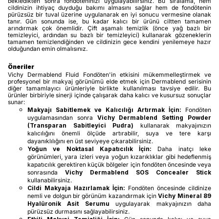
bekledikten sonra fondöteninizi uygulayabilirsiniz. Bu sıralama, hem
cildinizin ihtiyaç duyduğu bakımı almasını sağlar hem de fondötenin
pürüzsüz bir tuval üzerine uygulanarak en iyi sonucu vermesine olanak
tanır. Gün sonunda ise, bu kadar kalıcı bir ürünü ciltten tamamen
arındırmak çok önemlidir. Çift aşamalı temizlik (önce yağ bazlı bir
temizleyici, ardından su bazlı bir temizleyici) kullanarak gözeneklerin
tamamen temizlendiğinden ve cildinizin gece kendini yenilemeye hazır
olduğundan emin olmalısınız.
Öneriler
Vichy Dermablend Fluid Fondöten'in etkisini mükemmelleştirmek ve
profesyonel bir makyaj görünümü elde etmek için Dermablend serisinin
diğer tamamlayıcı ürünleriyle birlikte kullanılması tavsiye edilir. Bu
ürünler birbiriyle sinerji içinde çalışarak daha kalıcı ve kusursuz sonuçlar
sunar:
Makyajı Sabitlemek ve Kalıcılığı Artırmak İçin:
Fondöten
uygulamasından sonra
Vichy Dermablend Setting Powder
(Transparan Sabitleyici Pudra)
kullanarak makyajınızın
kalıcılığını önemli ölçüde artırabilir, suya ve tere karşı
dayanıklılığını en üst seviyeye çıkarabilirsiniz.
Yoğun ve Noktasal Kapatıcılık İçin:
Daha inatçı leke
görünümleri, yara izleri veya yoğun kızarıklıklar gibi hedeflenmiş
kapatıcılık gerektiren küçük bölgeler için fondöten öncesinde veya
sonrasında
Vichy Dermablend SOS Concealer Stick
kullanabilirsiniz.
Cildi Makyaja Hazırlamak İçin:
Fondöten öncesinde cildinize
nemli ve dolgun bir görünüm kazandırmak için
Vichy Mineral 89
Hyalüronik Asit Serumu
uygulayarak makyajınızın daha
pürüzsüz durmasını sağlayabilirsiniz.