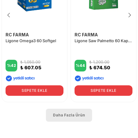
RC FARMA
RC FARMA
Ligone Omega3 60 Softgel
Ligone Saw Palmetto 60 Kapsül
₺ 1,050.00
₺ 1,200.00
%
42
%
44
₺ 607.05
₺ 674.50
SEPETE EKLE
SEPETE EKLE
Daha Fazla Ürün