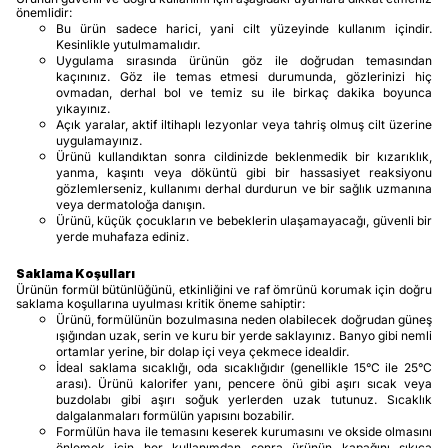
önemlidir:
Bu ürün sadece harici, yani cilt yüzeyinde kullanım içindir.
Kesinlikle yutulmamalıdır.
Uygulama sırasında ürünün göz ile doğrudan temasından
kaçınınız. Göz ile temas etmesi durumunda, gözlerinizi hiç
ovmadan, derhal bol ve temiz su ile birkaç dakika boyunca
yıkayınız.
Açık yaralar, aktif iltihaplı lezyonlar veya tahriş olmuş cilt üzerine
uygulamayınız.
Ürünü kullandıktan sonra cildinizde beklenmedik bir kızarıklık,
yanma, kaşıntı veya döküntü gibi bir hassasiyet reaksiyonu
gözlemlerseniz, kullanımı derhal durdurun ve bir sağlık uzmanına
veya dermatoloğa danışın.
Ürünü, küçük çocukların ve bebeklerin ulaşamayacağı, güvenli bir
yerde muhafaza ediniz.
Saklama Koşulları
Ürünün formül bütünlüğünü, etkinliğini ve raf ömrünü korumak için doğru
saklama koşullarına uyulması kritik öneme sahiptir:
Ürünü, formülünün bozulmasına neden olabilecek doğrudan güneş
ışığından uzak, serin ve kuru bir yerde saklayınız. Banyo gibi nemli
ortamlar yerine, bir dolap içi veya çekmece idealdir.
İdeal saklama sıcaklığı, oda sıcaklığıdır (genellikle 15°C ile 25°C
arası). Ürünü kalorifer yanı, pencere önü gibi aşırı sıcak veya
buzdolabı gibi aşırı soğuk yerlerden uzak tutunuz. Sıcaklık
dalgalanmaları formülün yapısını bozabilir.
Formülün hava ile temasını keserek kurumasını ve okside olmasını
önlemek için her kullanımdan sonra ürünün kapağını sıkıca