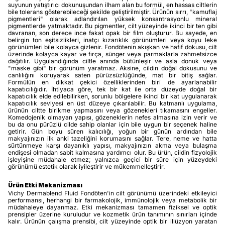
suyunun yatıştırıcı dokunuşundan ilham alan bu formül, en hassas ciltlerin
bile tolerans gösterebileceği şekilde geliştirilmiştir. Ürünün sırrı, "kamuflaj
pigmentleri" olarak adlandırılan yüksek konsantrasyonlu mineral
pigmentlerde yatmaktadır. Bu pigmentler, cilt yüzeyinde ikinci bir ten gibi
davranan, son derece ince fakat opak bir film oluşturur. Bu sayede, en
belirgin ton eşitsizlikleri, inatçı kızarıklık görünümleri veya koyu leke
görünümleri bile kolayca gizlenir. Fondötenin akışkan ve hafif dokusu, cilt
üzerinde kolayca kayar ve fırça, sünger veya parmaklarla zahmetsizce
dağıtılır. Uygulandığında ciltle anında bütünleşir ve asla donuk veya
"maske gibi" bir görünüm yaratmaz. Aksine, cildin doğal dokusunu ve
canlılığını koruyarak saten pürüzsüzlüğünde, mat bir bitiş sağlar.
Formülün en dikkat çekici özelliklerinden biri de ayarlanabilir
kapatıcılığıdır. İhtiyaca göre, tek bir kat ile orta düzeyde doğal bir
kapatıcılık elde edilebilirken, sorunlu bölgelere ikinci bir kat uygulanarak
kapatıcılık seviyesi en üst düzeye çıkarılabilir. Bu katmanlı uygulama,
ürünün ciltte birikme yapmasını veya gözenekleri tıkamasını engeller.
Komedojenik olmayan yapısı, gözeneklerin nefes almasına izin verir ve
bu da onu pürüzlü cilde sahip olanlar için bile uygun bir seçenek haline
getirir. Gün boyu süren kalıcılığı, yoğun bir günün ardından bile
makyajınızın ilk anki tazeliğini korumasını sağlar. Tere, neme ve hatta
sürtünmeye karşı dayanıklı yapısı, makyajınızın akma veya bulaşma
endişesi olmadan sabit kalmasına yardımcı olur. Bu ürün, cildin fizyolojik
işleyişine müdahale etmez; yalnızca geçici bir süre için yüzeydeki
görünümü estetik olarak iyileştirir ve mükemmelleştirir.
Ürün Etki Mekanizması
Vichy Dermablend Fluid Fondöten'in cilt görünümü üzerindeki etkileyici
performansı, herhangi bir farmakolojik, immünolojik veya metabolik bir
müdahaleye dayanmaz. Etki mekanizması tamamen fiziksel ve optik
prensipler üzerine kuruludur ve kozmetik ürün tanımının sınırları içinde
kalır. Ürünün çalışma prensibi, cilt yüzeyinde optik bir illüzyon yaratan