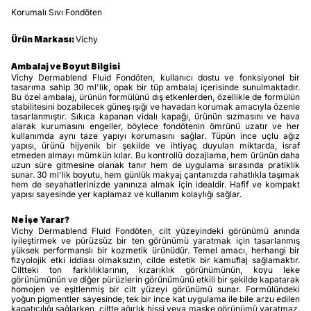
Korumalı Sıvı Fondöten
Ürün Markası:
Vichy
Ambalaj ve Boyut Bilgisi
Vichy Dermablend Fluid Fondöten, kullanıcı dostu ve fonksiyonel bir
tasarıma sahip 30 ml'lik, opak bir tüp ambalaj içerisinde sunulmaktadır.
Bu özel ambalaj, ürünün formülünü dış etkenlerden, özellikle de formülün
stabilitesini bozabilecek güneş ışığı ve havadan korumak amacıyla özenle
tasarlanmıştır. Sıkıca kapanan vidalı kapağı, ürünün sızmasını ve hava
alarak kurumasını engeller, böylece fondötenin ömrünü uzatır ve her
kullanımda aynı taze yapıyı korumasını sağlar. Tüpün ince uçlu ağız
yapısı, ürünü hijyenik bir şekilde ve ihtiyaç duyulan miktarda, israf
etmeden almayı mümkün kılar. Bu kontrollü dozajlama, hem ürünün daha
uzun süre gitmesine olanak tanır hem de uygulama sırasında pratiklik
sunar. 30 ml'lik boyutu, hem günlük makyaj çantanızda rahatlıkla taşımak
hem de seyahatlerinizde yanınıza almak için idealdir. Hafif ve kompakt
yapısı sayesinde yer kaplamaz ve kullanım kolaylığı sağlar.
Ne İşe Yarar?
Vichy Dermablend Fluid Fondöten, cilt yüzeyindeki görünümü anında
iyileştirmek ve pürüzsüz bir ten görünümü yaratmak için tasarlanmış
yüksek performanslı bir kozmetik ürünüdür. Temel amacı, herhangi bir
fizyolojik etki iddiası olmaksızın, cilde estetik bir kamuflaj sağlamaktır.
Ciltteki ton farklılıklarının, kızarıklık görünümünün, koyu leke
görünümünün ve diğer pürüzlerin görünümünü etkili bir şekilde kapatarak
homojen ve eşitlenmiş bir cilt yüzeyi görünümü sunar. Formülündeki
yoğun pigmentler sayesinde, tek bir ince kat uygulama ile bile arzu edilen
kapatıcılığı sağlarken, ciltte ağırlık hissi veya maske görünümü yaratmaz.