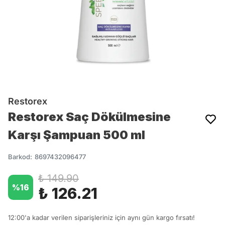
Restorex
Restorex Saç Dökülmesine
Karşı Şampuan 500 ml
Barkod
:
8697432096477
₺ 149.90
%
16
₺ 126.21
12:00'a kadar verilen siparişleriniz için aynı gün kargo fırsatı!