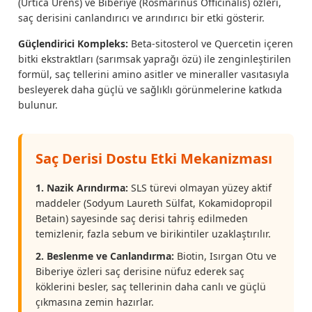
(Urtica Urens) ve Biberiye (Rosmarinus Officinalis) özleri,
saç derisini canlandırıcı ve arındırıcı bir etki gösterir.
Güçlendirici Kompleks:
Beta-sitosterol ve Quercetin içeren
bitki ekstraktları (sarımsak yaprağı özü) ile zenginleştirilen
formül, saç tellerini amino asitler ve mineraller vasıtasıyla
besleyerek daha güçlü ve sağlıklı görünmelerine katkıda
bulunur.
Saç Derisi Dostu Etki Mekanizması
1. Nazik Arındırma:
SLS türevi olmayan yüzey aktif
maddeler (Sodyum Laureth Sülfat, Kokamidopropil
Betain) sayesinde saç derisi tahriş edilmeden
temizlenir, fazla sebum ve birikintiler uzaklaştırılır.
2. Beslenme ve Canlandırma:
Biotin, Isırgan Otu ve
Biberiye özleri saç derisine nüfuz ederek saç
köklerini besler, saç tellerinin daha canlı ve güçlü
çıkmasına zemin hazırlar.