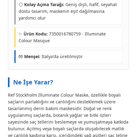
⚪
Kolay Açma Tarağı:
Geniş dişli, hafif, seyahat
dostu tasarım, maskenin eşit dağılmasına
yardımcı olur
✨
Ürün Kodu:
7350016780759 - Illuminate
Colour Masque
🧤
Menşei:
İtalya'da üretilmiştir
Ne İşe Yarar?
Ref Stockholm Illuminate Colour Maske, özellikle boyalı
saçların parlaklığını ve canlılığını desteklemek üzere
tasarlanmış derin bakım maskesidir. Doğal ve renk
uygulanmış saçlarda, botanik yağlar ve bitki özleri
sayesinde saç tellerini beslemeye ve yumuşatmaya katkıda
bulunur. Açılmış veya boyalı saçlarda oluşabilecek matlık
ve canlılık kaybına karşı, içeriğindeki yağ asitleri saç teline