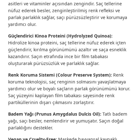
asitleri ve vitaminler açısından zengindir. Saç tellerine
nüfuz ederek besler, zenginleştirilmiş renk refleksi ve
parlak parlaklık sağlar, saçı pürüzsüzleştirir ve korumaya
yardımcı olur.
Güçlendirici Kinoa Proteini (Hydrolyzed Quinoa):
Hidrolize kinoa proteini, saç tellerine nüfuz ederek içten
güçlendirir, kırılma görünümünü azaltır ve saça esneklik
kazandırır. Saçın etrafında ince bir film tabakası
oluşturarak pürüzsüzlük ve parlaklık sağlar.
Renk Koruma Sistemi (Colour Preserve System):
Renk
koruma teknolojisi, saç renginin solmasını yavaşlatmaya
yardımcı olur ve boyalı saçların parlak görünümünü korur.
Saç yüzeyini kaplayan film tabakası sayesinde renk
partiküllerinin dışarı çıkmasını zorlaştırır.
Badem Yağı (Prunus Amygdalus Dulcis Oil):
Tatlı badem
yağı, saçı besler, nemlendirir ve yumuşatır. Saçın doğal
parlaklığını destekler.
Vegan ve Cruelty-Free:
Maskede hayvansal kaynaklı