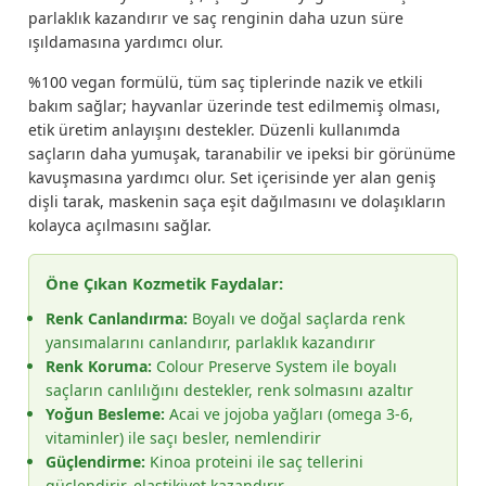
parlaklık kazandırır ve saç renginin daha uzun süre
ışıldamasına yardımcı olur.
%100 vegan formülü, tüm saç tiplerinde nazik ve etkili
bakım sağlar; hayvanlar üzerinde test edilmemiş olması,
etik üretim anlayışını destekler. Düzenli kullanımda
saçların daha yumuşak, taranabilir ve ipeksi bir görünüme
kavuşmasına yardımcı olur. Set içerisinde yer alan geniş
dişli tarak, maskenin saça eşit dağılmasını ve dolaşıkların
kolayca açılmasını sağlar.
Öne Çıkan Kozmetik Faydalar:
Renk Canlandırma:
Boyalı ve doğal saçlarda renk
yansımalarını canlandırır, parlaklık kazandırır
Renk Koruma:
Colour Preserve System ile boyalı
saçların canlılığını destekler, renk solmasını azaltır
Yoğun Besleme:
Acai ve jojoba yağları (omega 3-6,
vitaminler) ile saçı besler, nemlendirir
Güçlendirme:
Kinoa proteini ile saç tellerini
güçlendirir, elastikiyet kazandırır