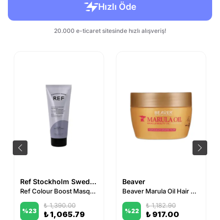
Ref Stockholm Sweden
Beaver
Ref Colour Boost Masque Cool Silver Ash 200 ml
Beaver Marula Oil Hair Mask 250 ml
₺ 1,390.00
₺ 1,182.90
%
23
%
22
₺ 1,065.79
₺ 917.00