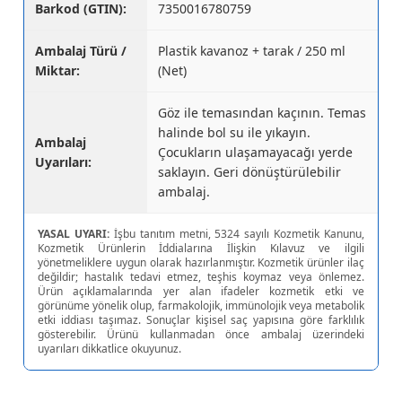
Barkod (GTIN):
7350016780759
Ambalaj Türü /
Plastik kavanoz + tarak / 250 ml
Miktar:
(Net)
Göz ile temasından kaçının. Temas
halinde bol su ile yıkayın.
Ambalaj
Çocukların ulaşamayacağı yerde
Uyarıları:
saklayın. Geri dönüştürülebilir
ambalaj.
YASAL UYARI:
İşbu tanıtım metni, 5324 sayılı Kozmetik Kanunu,
Kozmetik Ürünlerin İddialarına İlişkin Kılavuz ve ilgili
yönetmeliklere uygun olarak hazırlanmıştır. Kozmetik ürünler ilaç
değildir; hastalık tedavi etmez, teşhis koymaz veya önlemez.
Ürün açıklamalarında yer alan ifadeler kozmetik etki ve
görünüme yönelik olup, farmakolojik, immünolojik veya metabolik
etki iddiası taşımaz. Sonuçlar kişisel saç yapısına göre farklılık
gösterebilir. Ürünü kullanmadan önce ambalaj üzerindeki
uyarıları dikkatlice okuyunuz.