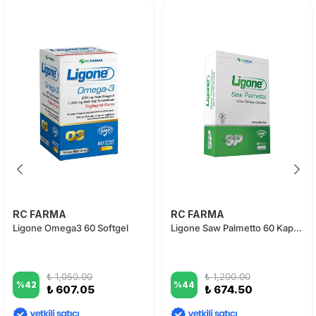
RC FARMA
RC FARMA
Ligone Omega3 60 Softgel
Ligone Saw Palmetto 60 Kapsül
₺ 1,050.00
₺ 1,200.00
%
42
%
44
₺ 607.05
₺ 674.50