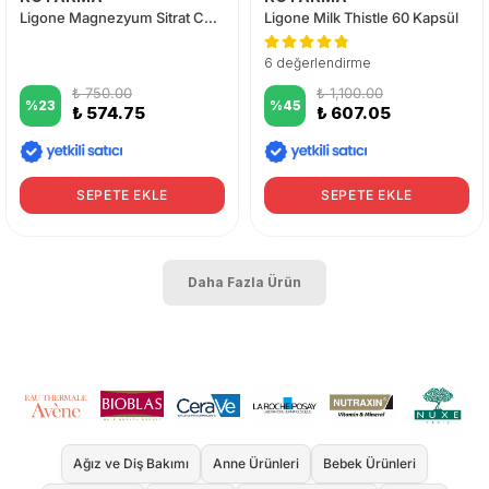
Ligone Magnezyum Sitrat Complex 60 Tablet
Ligone Milk Thistle 60 Kapsül
6 değerlendirme
₺ 750.00
₺ 1,100.00
%
23
%
45
₺ 574.75
₺ 607.05
SEPETE EKLE
SEPETE EKLE
Daha Fazla Ürün
Ağız ve Diş Bakımı
Anne Ürünleri
Bebek Ürünleri