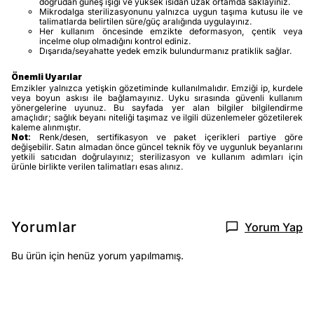
doğrudan güneş ışığı ve yüksek ısıdan uzak ortamda saklayınız.
Mikrodalga sterilizasyonunu yalnızca uygun taşıma kutusu ile ve
talimatlarda belirtilen süre/güç aralığında uygulayınız.
Her kullanım öncesinde emzikte deformasyon, çentik veya
incelme olup olmadığını kontrol ediniz.
Dışarıda/seyahatte yedek emzik bulundurmanız pratiklik sağlar.
Önemli Uyarılar
Emzikler yalnızca yetişkin gözetiminde kullanılmalıdır. Emziği ip, kurdele
veya boyun askısı ile bağlamayınız. Uyku sırasında güvenli kullanım
yönergelerine uyunuz. Bu sayfada yer alan bilgiler bilgilendirme
amaçlıdır; sağlık beyanı niteliği taşımaz ve ilgili düzenlemeler gözetilerek
kaleme alınmıştır.
Not
:
Renk/desen, sertifikasyon ve paket içerikleri partiye göre
değişebilir. Satın almadan önce güncel teknik föy ve uygunluk beyanlarını
yetkili satıcıdan doğrulayınız; sterilizasyon ve kullanım adımları için
ürünle birlikte verilen talimatları esas alınız.
Yorumlar
Yorum Yap
Bu ürün için henüz yorum yapılmamış.