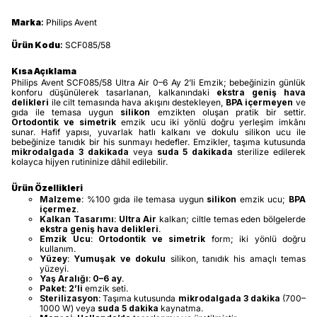
Marka
:
Philips Avent
Ürün Kodu
:
SCF085/58
Kısa Açıklama
Philips Avent SCF085/58 Ultra Air 0–6 Ay 2’li Emzik; bebeğinizin günlük
konforu düşünülerek tasarlanan, kalkanındaki
ekstra geniş hava
delikleri
ile cilt temasında hava akışını destekleyen,
BPA içermeyen
ve
gıda ile temasa uygun
silikon
emzikten oluşan pratik bir settir.
Ortodontik ve simetrik
emzik ucu iki yönlü doğru yerleşim imkânı
sunar. Hafif yapısı, yuvarlak hatlı kalkanı ve dokulu silikon ucu ile
bebeğinize tanıdık bir his sunmayı hedefler. Emzikler, taşıma kutusunda
mikrodalgada 3 dakikada
veya
suda 5 dakikada
sterilize edilerek
kolayca hijyen rutininize dâhil edilebilir.
Ürün Özellikleri
Malzeme
: %100 gıda ile temasa uygun
silikon
emzik ucu;
BPA
içermez
.
Kalkan Tasarımı
:
Ultra Air
kalkan; ciltle temas eden bölgelerde
ekstra geniş hava delikleri
.
Emzik Ucu
:
Ortodontik ve simetrik
form; iki yönlü doğru
kullanım.
Yüzey
:
Yumuşak ve dokulu
silikon, tanıdık his amaçlı temas
yüzeyi.
Yaş Aralığı
:
0–6 ay
.
Paket
:
2’li
emzik seti.
Sterilizasyon
: Taşıma kutusunda
mikrodalgada 3 dakika
(700–
1000 W) veya
suda 5 dakika
kaynatma.