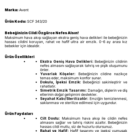
Marka:
Avent
Ürün Kodu:
SCF 343/20
Bebeğinizin Cildi Özgürce Nefes Alsın!
Maksimum hava akışı sağlayan ekstra geniş hava delikleri ile bebeğinizin
hassas cildini koruyan, rahat ve hafif ultra air emzik. 0-6 ay arası kız
bebekler için idealdir.
Ürün Özellikleri
Ekstra Geniş Hava Delikleri:
Bebeğinizin cildinin
nefes almasını sağlayarak tahriş ve pişik oluşumunu
önler.
Yuvarlak Köşeler:
Bebeğinizin cildine nazikçe
temas eder, maksimum konfor sunar.
Dokulu, İpeksi Emzik:
Bebeğinizi sakinleştirir ve
rahatlatır.
Simetrik Emzik Tasarımı:
Damağın, dişlerin ve diş
etlerinin doğal gelişimini destekler.
Seyahat Kabı/Sterilizatör:
Emziğin temizlenmesi,
saklanması ve sterilize edilmesi için uygundur.
Ürün Faydaları
Cilt Dostu:
Maksimum hava akışı ile cildin nefes
almasını sağlar ve tahriş riskini azaltır. Bebeğinizin
hassas cildi mutlu, siz de huzurlu olursunuz.
Rahat ve Hafif:
Hafif tasarımı ve ipeksi yumuşak