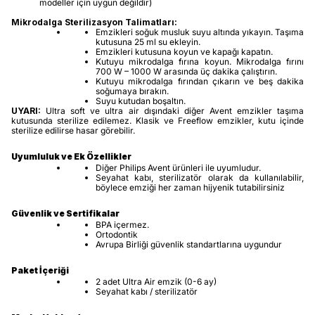
modeller için uygun değildir)
Mikrodalga Sterilizasyon Talimatları:
Emzikleri soğuk musluk suyu altında yıkayın. Taşıma
kutusuna 25 ml su ekleyin.
Emzikleri kutusuna koyun ve kapağı kapatın.
Kutuyu mikrodalga fırına koyun. Mikrodalga fırını
700 W – 1000 W arasında üç dakika çalıştırın.
Kutuyu mikrodalga fırından çıkarın ve beş dakika
soğumaya bırakın.
Suyu kutudan boşaltın.
UYARI:
Ultra soft ve ultra air dışındaki diğer Avent emzikler taşıma
kutusunda sterilize edilemez. Klasik ve Freeflow emzikler, kutu içinde
sterilize edilirse hasar görebilir.
Uyumluluk ve Ek Özellikler
Diğer Philips Avent ürünleri ile uyumludur.
Seyahat kabı, sterilizatör olarak da kullanılabilir,
böylece emziği her zaman hijyenik tutabilirsiniz
Güvenlik ve Sertifikalar
BPA içermez.
Ortodontik
Avrupa Birliği güvenlik standartlarına uygundur
Paket İçeriği
2 adet Ultra Air emzik (0-6 ay)
Seyahat kabı / sterilizatör