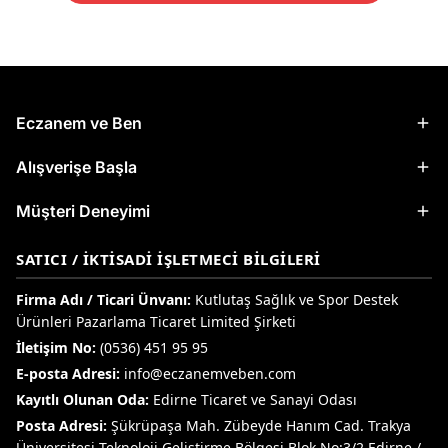
Eczanem ve Ben
Alışverişe Başla
Müşteri Deneyimi
SATICI / İKTISADI İŞLETMECI BILGILERI
Firma Adı / Ticari Ünvanı:
Kutlutaş Sağlık ve Spor Destek
Ürünleri Pazarlama Ticaret Limited Şirketi
İletişim No:
(0536) 451 95 95
E-posta Adresi:
info@eczanemveben.com
Kayıtlı Olunan Oda:
Edirne Ticaret ve Sanayi Odası
Posta Adresi:
Şükrüpaşa Mah. Zübeyde Hanım Cad. Trakya
Üniversitesi Teknoloji Geliştirme Bölgesi Blok No:3/2 Edirne /