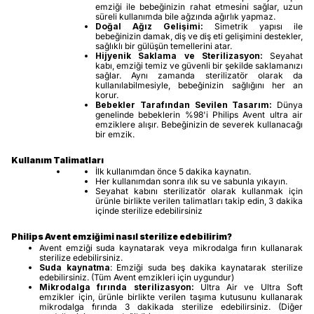
emziği ile bebeğinizin rahat etmesini sağlar, uzun
süreli kullanımda bile ağzında ağırlık yapmaz.
Doğal Ağız Gelişimi:
Simetrik yapısı ile
bebeğinizin damak, diş ve diş eti gelişimini destekler,
sağlıklı bir gülüşün temellerini atar.
Hijyenik Saklama ve Sterilizasyon:
Seyahat
kabı, emziği temiz ve güvenli bir şekilde saklamanızı
sağlar. Aynı zamanda sterilizatör olarak da
kullanılabilmesiyle, bebeğinizin sağlığını her an
korur.
Bebekler Tarafından Sevilen Tasarım:
Dünya
genelinde bebeklerin %98'i Philips Avent ultra air
emziklere alışır. Bebeğinizin de severek kullanacağı
bir emzik.
Kullanım Talimatları
İlk kullanımdan önce 5 dakika kaynatın.
Her kullanımdan sonra ılık su ve sabunla yıkayın.
Seyahat kabını sterilizatör olarak kullanmak için
ürünle birlikte verilen talimatları takip edin, 3 dakika
içinde sterilize edebilirsiniz
Philips Avent emziğimi nasıl sterilize edebilirim?
Avent emziği suda kaynatarak veya mikrodalga fırın kullanarak
sterilize edebilirsiniz.
Suda kaynatma
: Emziği suda beş dakika kaynatarak sterilize
edebilirsiniz. (Tüm Avent emzikleri için uygundur)
Mikrodalga fırında sterilizasyon:
Ultra Air ve Ultra Soft
emzikler için, ürünle birlikte verilen taşıma kutusunu kullanarak
mikrodalga fırında 3 dakikada sterilize edebilirsiniz. (Diğer