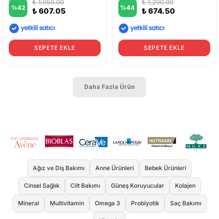
₺ 1,050.00
₺ 1,200.00
%
42
%
44
₺ 607.05
₺ 674.50
SEPETE EKLE
SEPETE EKLE
Daha Fazla Ürün
Ağız ve Diş Bakımı
Anne Ürünleri
Bebek Ürünleri
Cinsel Sağlık
Cilt Bakımı
Güneş Koruyucular
Kolajen
Mineral
Multivitamin
Omega 3
Probiyotik
Saç Bakımı