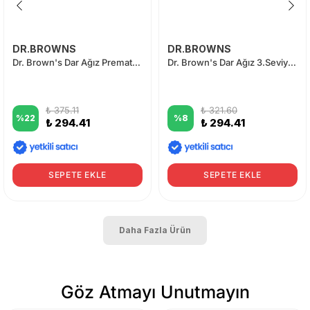
DR.BROWNS
DR.BROWNS
Dr. Brown's Dar Ağız Prematüre Silikon Biberon Emziği 2'li
Dr. Brown's Dar Ağız 3.Seviye 6+ Silikon Biberon Emziği 2'li
₺ 375.11
₺ 321.60
%
22
%
8
₺ 294.41
₺ 294.41
SEPETE EKLE
SEPETE EKLE
Daha Fazla Ürün
Göz Atmayı Unutmayın