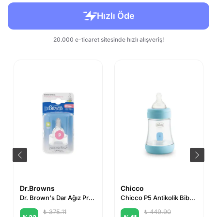
Dr.Browns
Chicco
Dr. Brown's Dar Ağız Prematüre Silikon Biberon Emziği 2'li
Chicco P5 Antikolik Biberon PP 150 ml (Mavi)
₺ 375.11
₺ 449.90