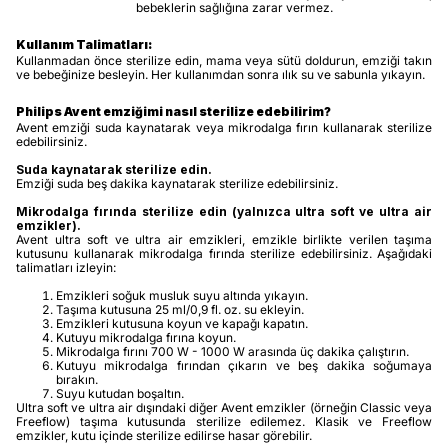
bebeklerin sağlığına zarar vermez.
Kullanım Talimatları:
Kullanmadan önce sterilize edin, mama veya sütü doldurun, emziği takın
ve bebeğinize besleyin. Her kullanımdan sonra ılık su ve sabunla yıkayın.
Philips Avent emziğimi nasıl sterilize edebilirim?
Avent emziği suda kaynatarak veya mikrodalga fırın kullanarak sterilize
edebilirsiniz.
Suda kaynatarak sterilize edin.
Emziği suda beş dakika kaynatarak sterilize edebilirsiniz.
Mikrodalga fırında sterilize edin (yalnızca ultra soft ve ultra air
emzikler).
Avent ultra soft ve ultra air emzikleri, emzikle birlikte verilen taşıma
kutusunu kullanarak mikrodalga fırında sterilize edebilirsiniz. Aşağıdaki
talimatları izleyin:
Emzikleri soğuk musluk suyu altında yıkayın.
Taşıma kutusuna 25 ml/0,9 fl. oz. su ekleyin.
Emzikleri kutusuna koyun ve kapağı kapatın.
Kutuyu mikrodalga fırına koyun.
Mikrodalga fırını 700 W - 1000 W arasında üç dakika çalıştırın.
Kutuyu mikrodalga fırından çıkarın ve beş dakika soğumaya
bırakın.
Suyu kutudan boşaltın.
Ultra soft ve ultra air dışındaki diğer Avent emzikler (örneğin Classic veya
Freeflow) taşıma kutusunda sterilize edilemez. Klasik ve Freeflow
emzikler, kutu içinde sterilize edilirse hasar görebilir.