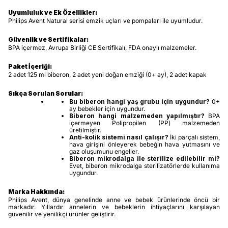
Uyumluluk ve Ek Özellikler:
Philips Avent Natural serisi emzik uçları ve pompaları ile uyumludur.
Güvenlik ve Sertifikalar:
BPA içermez, Avrupa Birliği CE Sertifikalı, FDA onaylı malzemeler.
Paket İçeriği:
2 adet 125 ml biberon, 2 adet yeni doğan emziği (0+ ay), 2 adet kapak
Sıkça Sorulan Sorular:
Bu biberon hangi yaş grubu için uygundur?
0+
ay bebekler için uygundur.
Biberon hangi malzemeden yapılmıştır?
BPA
içermeyen Polipropilen (PP) malzemeden
üretilmiştir.
Anti-kolik sistemi nasıl çalışır?
İki parçalı sistem,
hava girişini önleyerek bebeğin hava yutmasını ve
gaz oluşumunu engeller.
Biberon mikrodalga ile sterilize edilebilir mi?
Evet, biberon mikrodalga sterilizatörlerde kullanıma
uygundur.
Marka Hakkında:
Philips Avent, dünya genelinde anne ve bebek ürünlerinde öncü bir
markadır. Yıllardır annelerin ve bebeklerin ihtiyaçlarını karşılayan
güvenilir ve yenilikçi ürünler geliştirir.