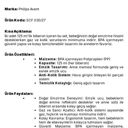
Marka:
Philips Avent
Ürün Kodu:
SCF 030/27
Kısa Açıklama:
İki adet 125 ml'lik biberon içeren bu set, bebeğinizin doğal emzirme hissini
desteklerken gaz ve kolik sorunlarını minimuma indirir. BPA içermeyen
güvenli yapısı ve kolay temizlenebilir tasarımı ile annelerin favorisi.
Ürün Özellikleri:
Malzeme:
BPA içermeyen Polipropilen (PP)
Kapasite:
125 ml (her biberon)
Emzik Tasarımı:
Anne memesi formunda geniş ve
esnek emzik ucu
Anti-Kolik Sistem:
Hava girişini önleyen iki parçalı
sistem
Temizlik Kolaylığı:
Geniş ağızlı tasarım
Ürün Faydaları:
Doğal Emzirme Deneyimi: Emzik ucu, bebeklerin
doğal emme refleksini destekler ve anne sütü ile
biberon arasında kolay geçiş sağlar.
Gaz ve Sancı Azaltıcı: Anti-kolik sistemi sayesinde
gaz, hıçkırık ve kusmayı minimuma indirir.
Kolay Kavrama: Ergonomik tasarım, hem bebeklerin
hem de ebeveynlerin kolayca tutmasını sağlar.
Güvenli Malzeme: BPA içermeyen malzeme,