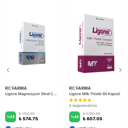
RC FARMA
RC FARMA
Ligone Magnezyum Sitrat Complex 60 Tablet
Ligone Milk Thistle 60 Kapsül
6 değerlendirme
₺ 750.00
₺ 1,100.00
%
23
%
45
₺ 574.75
₺ 607.05