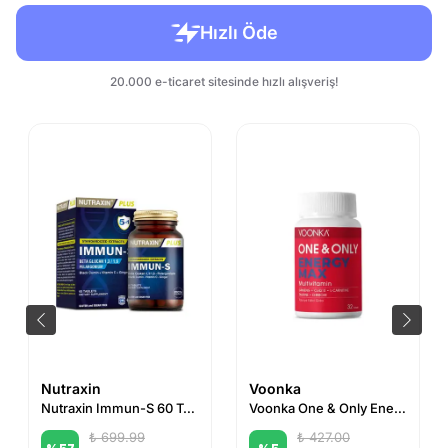
Nutraxin
Voonka
Nutraxin Immun-S 60 Tablet
Voonka One & Only Energy Max 32 Tablet
₺ 699.99
₺ 427.00