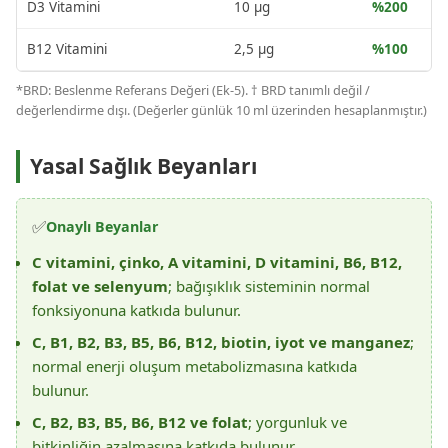
D3 Vitamini
10 µg
%200
B12 Vitamini
2,5 µg
%100
*BRD: Beslenme Referans Değeri (Ek-5). † BRD tanımlı değil /
değerlendirme dışı. (Değerler günlük 10 ml üzerinden hesaplanmıştır.)
Yasal Sağlık Beyanları
✅
Onaylı Beyanlar
C vitamini, çinko, A vitamini, D vitamini, B6, B12,
folat ve selenyum
; bağışıklık sisteminin normal
fonksiyonuna katkıda bulunur.
C, B1, B2, B3, B5, B6, B12, biotin, iyot ve manganez
;
normal enerji oluşum metabolizmasına katkıda
bulunur.
C, B2, B3, B5, B6, B12 ve folat
; yorgunluk ve
bitkinliğin azalmasına katkıda bulunur.