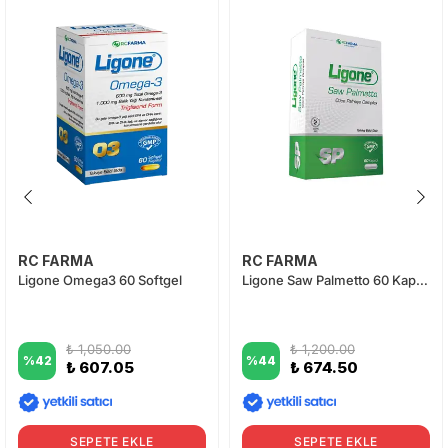
RC FARMA
RC FARMA
Ligone Omega3 60 Softgel
Ligone Saw Palmetto 60 Kapsül
₺ 1,050.00
₺ 1,200.00
%
42
%
44
₺ 607.05
₺ 674.50
SEPETE EKLE
SEPETE EKLE