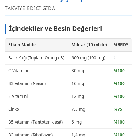
TAKVİYE EDİCİ GIDA
İçindekiler ve Besin Değerleri
Etken Madde
Miktar (10 ml'de)
%BRD*
Balık Yağı (Toplam Omega 3)
600 mg (190 mg)
†
C Vitamini
80 mg
%100
B3 Vitamini (Niasin)
16 mg
%100
E Vitamini
12 mg
%100
Çinko
7,5 mg
%75
B5 Vitamini (Pantotenik asit)
6 mg
%100
B2 Vitamini (Riboflavin)
1,4 mg
%100