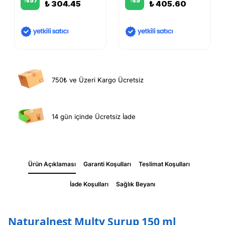
%
57
%
5
₺ 304.45
₺ 405.60
750₺ ve Üzeri Kargo Ücretsiz
14 gün içinde Ücretsiz İade
Ürün Açıklaması
Garanti Koşulları
Teslimat Koşulları
İade Koşulları
Sağlık Beyanı
Naturalnest Multy Şurup 150 ml