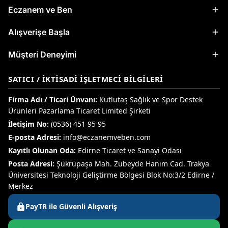
Eczanem ve Ben
Alışverişe Başla
Müşteri Deneyimi
SATICI / İKTISADI İŞLETMECI BILGILERI
Firma Adı / Ticari Ünvanı:
Kutlutaş Sağlık ve Spor Destek
Ürünleri Pazarlama Ticaret Limited Şirketi
İletişim No:
(0536) 451 95 95
E-posta Adresi:
info@eczanemveben.com
Kayıtlı Olunan Oda:
Edirne Ticaret ve Sanayi Odası
Posta Adresi:
Şükrüpaşa Mah. Zübeyde Hanım Cad. Trakya
Üniversitesi Teknoloji Geliştirme Bölgesi Blok No:3/2 Edirne /
Merkez
PayTR ile Güvenli Alışveriş