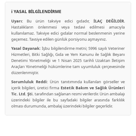
ℹ️ YASAL BİLGİLENDİRME
Uyarı:
Bu ürün takviye edici gıdadır,
İLAÇ DEĞİLDİR
.
Hastalıkların önlenmesi veya tedavi edilmesi amacıyla
kullanılamaz. Takviye edici gıdalar normal beslenmenin yerine
geçemez. Tavsiye edilen günlük porsiyonu aşmayınız.
Yasal Dayanak:
İşbu bilgilendirme metni; 5996 sayılı Veteriner
Hizmetleri, Bitki Sağlığı, Gıda ve Yem Kanunu ile Sağlık Beyanı
Denetimi Yönetmeliği ve 1 Nisan 2025 tarihli Uzaktan İletişim
Araçları Yönetmeliği hükümlerine tam uyumluluk çerçevesinde
düzenlenmiştir.
Sorumluluk Reddi:
Ürün tanıtımında kullanılan görseller ve
içerik bilgileri, üretici firma
Estetik Bakım ve Sağlık Ürünleri
Tic. Ltd. Şti.
tarafından sağlanan resmi verilerdir. Ürün ambalajı
üzerindeki bilgiler ile bu sayfadaki bilgiler arasında farklılık
olması durumunda, ambalaj üzerindeki bilgiler geçerlidir.