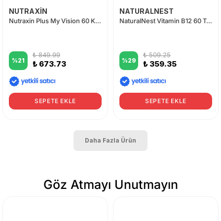
NUTRAXİN
NATURALNEST
Nutraxin Plus My Vision 60 Kapsül
NaturalNest Vitamin B12 60 Tablet Fırsat Paketi
₺ 849.99
₺ 509.25
%
21
%
29
₺ 673.73
₺ 359.35
SEPETE EKLE
SEPETE EKLE
Daha Fazla Ürün
Göz Atmayı Unutmayın