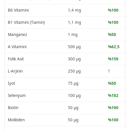
B6 Vitamini
1,4 mg
%100
B1 Vitamini (Tiamin)
1,1 mg
%100
Manganez
1 mg
%50
A Vitamini
500 µg
%62,5
Folik Asit
300 µg
%150
L-Arjinin
250 µg
†
İyot
75 µg
%50
Selenyum
100 µg
%182
Biotin
50 µg
%100
Molibden
50 µg
%100