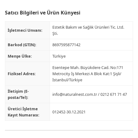
Satıcı Bilgileri ve Ürün Künyesi
Estetik Bakım ve Sağlık Ürünleri Tic. Ltd.
İşletmeci Unvanı:
Şti.
Barkod (GTIN):
8697595877142
Menşe Ülke:
Türkiye
Esentepe Mah. Büyükdere Cad. No:171
Fiziksel Adres:
Metrocity İş Merkezi A Blok Kat:1 Şişli/
İstanbul/Türkiye
İletişim (E-
info@naturalnest.com.tr
/ 0212 671 71 47
posta/Tel):
Üretici İşletme
012452-30.12.2021
Kayıt Numarası: