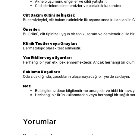
Akne oluşumunu engeller ve cildi yatıştırır.
Cildi derinlemesine temizler ve parlaklık kazandırır.
Cilt Bakım Rutini ile İlişkisi:
Bu temizleyici, cilt bakım rutininizin ilk aşamasında kullanılabilir.
Öneriler:
Bu ürünü, cilt tipinize uygun bir tonik, serum ve nemlendirici ile birli
Klinik Testler veya Onaylar:
Dermatolojik olarak test edilmiştir.
Yan Etkiler veya Uyarılar:
Herhangi bir yan etki beklenmemektedir. Ancak herhangi bir olums
Saklama Koşulları:
Oda sıcaklığında, çocukların ulaşamayacağı bir yerde saklayın.
Not:
Bu bilgiler sadece bilgilendirme amaçlıdır ve tıbbi bir tavs
Herhangi bir ürün kullanmadan veya herhangi bir sağlık s
Yorumlar