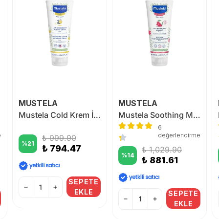
MUSTELA
MUSTELA
Mustela Cold Krem İçeren Besleyici Vücut Losyonu 200 ml
Mustela Soothing Moisturizing Lotion 200ml
6
e
değerlendirme
₺ 999.90
%
21
₺ 794.47
₺ 1,029.90
%
14
₺ 881.61
SEPETE
EKLE
SEPETE
EKLE