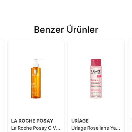
Benzer Ürünler
LA ROCHE POSAY
URİAGE
La Roche Posay C Vitamini Içerikli Işıltı Veren Yüz Temizleme Jeli 200 ml
Uriage Roseliane Yatıştırıcı ve Kızarıklık Giderici Temizleyici 250 ml