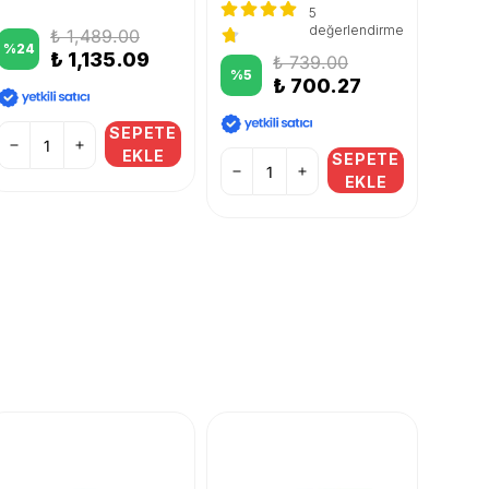
5
değerlendirme
₺ 1,489.00
%
24
%
32
₺ 1,135.09
₺ 739.00
%
5
₺ 700.27
SEPETE
EKLE
SEPETE
EKLE