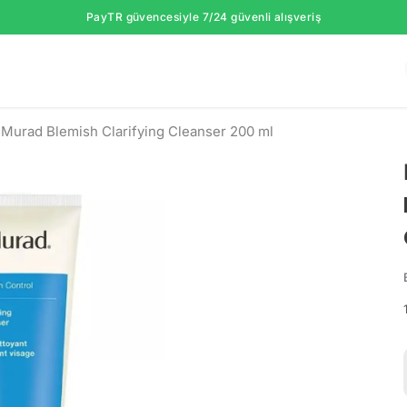
PayTR güvencesiyle 7/24 güvenli alışveriş
Murad Blemish Clarifying Cleanser 200 ml