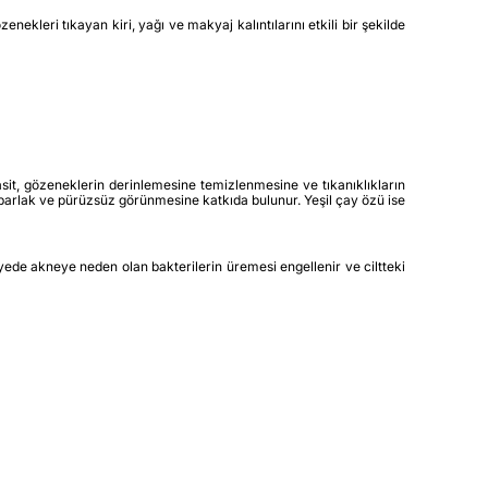
nekleri tıkayan kiri, yağı ve makyaj kalıntılarını etkili bir şekilde
k asit, gözeneklerin derinlemesine temizlenmesine ve tıkanıklıkların
 parlak ve pürüzsüz görünmesine katkıda bulunur. Yeşil çay özü ise
ayede akneye neden olan bakterilerin üremesi engellenir ve ciltteki