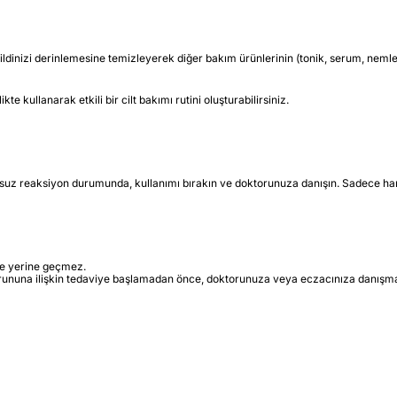
 Cildinizi derinlemesine temizleyerek diğer bakım ürünlerinin (tonik, serum, nemlen
kte kullanarak etkili bir cilt bakımı rutini oluşturabilirsiniz.
uz reaksiyon durumunda, kullanımı bırakın ve doktorunuza danışın. Sadece haric
iye yerine geçmez.
orununa ilişkin tedaviye başlamadan önce, doktorunuza veya eczacınıza danışma