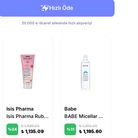
Isis Pharma
Babe
Uriage
Isis Pharma Ruboril Cleansing Balm 100 ml
BABE Micellar Water 400 ml
₺ 1,489.00
₺ 1,350.00
%
24
%
11
%
14
₺ 1,135.09
₺ 1,195.60