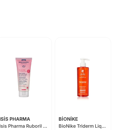
ISİS PHARMA
BİONİKE
Isis Pharma Ruboril Cleansing Balm 100 ml
BioNike Triderm Liquid Marseille Soap 250 ml