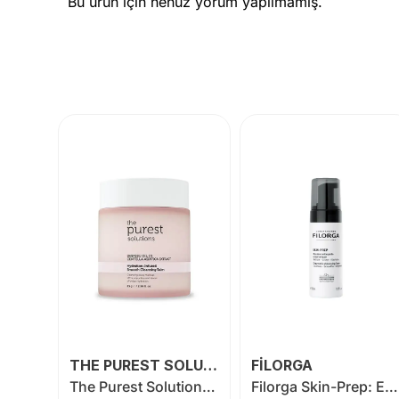
Bu ürün için henüz yorum yapılmamış.
THE PUREST SOLUTİONS
FİLORGA
SVR Sebiaclear Micro Peel 150 ml
The Purest Solutions Hassas ve Kuru Ciltler İçin Temizleyici Balm 85 gr
Filorga Skin-Prep: Enzimatik Gözenek Arındırıcı Yoğun Temizleme Köpüğü 150 ml