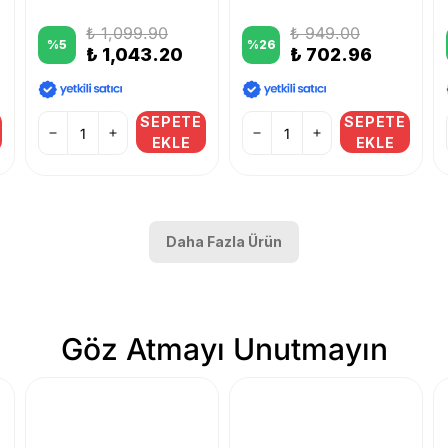
₺ 1,099.90
₺ 949.00
%
5
%
26
₺ 1,043.20
₺ 702.96
SEPETE
SEPETE
EKLE
EKLE
Daha Fazla Ürün
Göz Atmayı Unutmayın