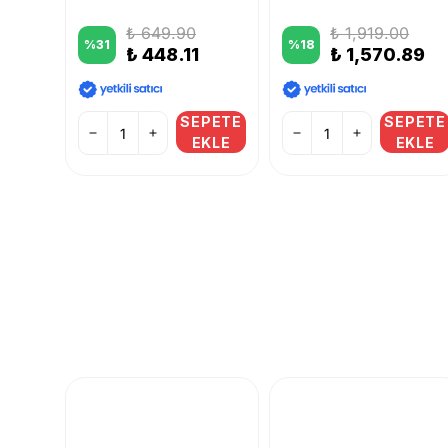
₺ 649.90
₺ 1,919.00
%
31
%
18
8
₺ 448.11
₺ 1,570.89
PETE
SEPETE
SEPETE
KLE
EKLE
EKLE