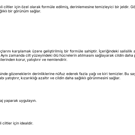
iltler için özel olarak formüle edilmiş, derinlemesine temizleyici bir jeldir. Göze
lıklı bir görünüm sağlar.
çlarını karşılamak üzere geliştirilmiş bir formüle sahiptir. İçeriğindeki salisili
 Aynı zamanda cilt yüzeyindeki ölü hücrelerin atılmasını sağlayarak cildin daha
ilerinden korur, yatıştırır ve nemlendirir.
esinde gözeneklerin derinliklerine nüfuz ederek fazla yağı ve kiri temizler. Bu s
bı yatıştırır, kızarıklığı azaltır ve cildin daha sağlıklı görünmesini sağlar.
aj yaparak uygulayın.
iltler için idealdir.