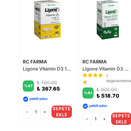
RC FARMA
RC FARMA
Ligone Vitamin C 1000 mg 30 Kapsül
Ligone Vitamin D3 1.000 IU 100 Softgel
Ligone Vitamin D3 K2 120 Kapsül
7
endirme
değerlendirm
₺ 700.00
%
47
₺ 367.65
₺ 900.00
%
42
0
₺ 518.70
SEPETE
EKLE
PETE
SEPETE
KLE
EKLE