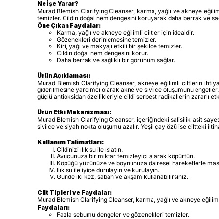
Ne İşe Yarar?
Murad Blemish Clarifying Cleanser, karma, yağlı ve akneye eğilimli c
temizler. Cildin doğal nem dengesini koruyarak daha berrak ve sağ
Öne Çıkan Faydalar:
Karma, yağlı ve akneye eğilimli ciltler için idealdir.
Gözenekleri derinlemesine temizler.
Kiri, yağı ve makyajı etkili bir şekilde temizler.
Cildin doğal nem dengesini korur.
Daha berrak ve sağlıklı bir görünüm sağlar.
Ürün Açıklaması:
Murad Blemish Clarifying Cleanser, akneye eğilimli ciltlerin ihtiya
giderilmesine yardımcı olarak akne ve sivilce oluşumunu engeller.
güçlü antioksidan özellikleriyle cildi serbest radikallerin zararlı etk
Ürün Etki Mekanizması:
Murad Blemish Clarifying Cleanser, içeriğindeki salisilik asit say
sivilce ve siyah nokta oluşumu azalır. Yeşil çay özü ise ciltteki iltiha
Kullanım Talimatları:
Cildinizi ılık su ile ıslatın.
Avucunuza bir miktar temizleyici alarak köpürtün.
Köpüğü yüzünüze ve boynunuza dairesel hareketlerle mas
Ilık su ile iyice durulayın ve kurulayın.
Günde iki kez, sabah ve akşam kullanabilirsiniz.
Cilt Tipleri ve Faydalar:
Murad Blemish Clarifying Cleanser, karma, yağlı ve akneye eğilimli c
Faydaları:
Fazla sebumu dengeler ve gözenekleri temizler.