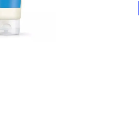
Filorga
Avene
Filorga Skin-Prep AHA Cleansing Gel 150 ml
Avene Cleanance Cleansing Gel 100 ml
₺ 2,059.00
₺ 449.90
%
18
%
29
₺ 1,681.62
₺ 320.82