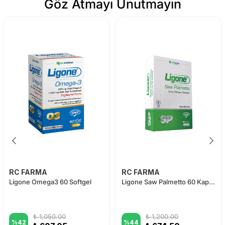
Göz Atmayı Unutmayın
RC FARMA
RC FARMA
Ligone Omega3 60 Softgel
Ligone Saw Palmetto 60 Kapsül
₺ 1,050.00
₺ 1,200.00
%
42
%
44