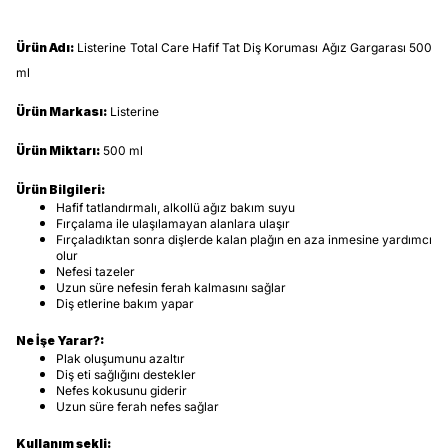
Ürün Adı:
Listerine Total Care Hafif Tat Diş Koruması Ağız Gargarası 500
ml
Ürün Markası:
Listerine
Ürün Miktarı:
500 ml
Ürün Bilgileri:
Hafif tatlandırmalı, alkollü ağız bakım suyu
Fırçalama ile ulaşılamayan alanlara ulaşır
Fırçaladıktan sonra dişlerde kalan plağın en aza inmesine yardımcı
olur
Nefesi tazeler
Uzun süre nefesin ferah kalmasını sağlar
Diş etlerine bakım yapar
Ne İşe Yarar?:
Plak oluşumunu azaltır
Diş eti sağlığını destekler
Nefes kokusunu giderir
Uzun süre ferah nefes sağlar
Kullanım şekli: