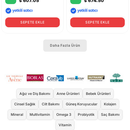
₺ 607.05
₺ 674.50
SEPETE EKLE
SEPETE EKLE
Daha Fazla Ürün
Ağız ve Diş Bakımı
Anne Ürünleri
Bebek Ürünleri
Cinsel Sağlık
Cilt Bakımı
Güneş Koruyucular
Kolajen
Mineral
Multivitamin
Omega 3
Probiyotik
Saç Bakımı
Vitamin