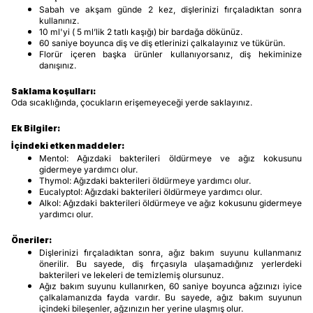
Sabah ve akşam günde 2 kez, dişlerinizi fırçaladıktan sonra
kullanınız.
10 ml'yi ( 5 ml’lik 2 tatlı kaşığı) bir bardağa dökünüz.
60 saniye boyunca diş ve diş etlerinizi çalkalayınız ve tükürün.
Florür içeren başka ürünler kullanıyorsanız, diş hekiminize
danışınız.
Saklama koşulları:
Oda sıcaklığında, çocukların erişemeyeceği yerde saklayınız.
Ek Bilgiler:
İçindeki etken maddeler:
Mentol: Ağızdaki bakterileri öldürmeye ve ağız kokusunu
gidermeye yardımcı olur.
Thymol: Ağızdaki bakterileri öldürmeye yardımcı olur.
Eucalyptol: Ağızdaki bakterileri öldürmeye yardımcı olur.
Alkol: Ağızdaki bakterileri öldürmeye ve ağız kokusunu gidermeye
yardımcı olur.
Öneriler:
Dişlerinizi fırçaladıktan sonra, ağız bakım suyunu kullanmanız
önerilir. Bu sayede, diş fırçasıyla ulaşamadığınız yerlerdeki
bakterileri ve lekeleri de temizlemiş olursunuz.
Ağız bakım suyunu kullanırken, 60 saniye boyunca ağzınızı iyice
çalkalamanızda fayda vardır. Bu sayede, ağız bakım suyunun
içindeki bileşenler, ağzınızın her yerine ulaşmış olur.