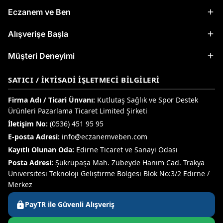
Eczanem ve Ben
Alışverişe Başla
Müşteri Deneyimi
SATICI / İKTISADI İŞLETMECI BILGILERI
Firma Adı / Ticari Ünvanı:
Kutlutaş Sağlık ve Spor Destek
Ürünleri Pazarlama Ticaret Limited Şirketi
İletişim No:
(0536) 451 95 95
E-posta Adresi:
info@eczanemveben.com
Kayıtlı Olunan Oda:
Edirne Ticaret ve Sanayi Odası
Posta Adresi:
Şükrüpaşa Mah. Zübeyde Hanım Cad. Trakya
Üniversitesi Teknoloji Geliştirme Bölgesi Blok No:3/2 Edirne /
Merkez
PayTR ile Güvenli Alışveriş