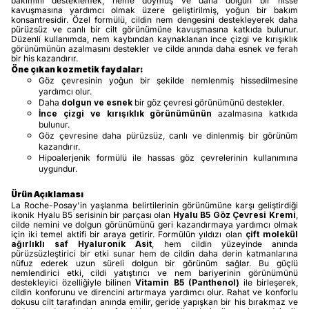
bakımını desteklemek, neme doymuş ve daha dolgun bir hisse
kavuşmasına yardımcı olmak üzere geliştirilmiş, yoğun bir bakım
konsantresidir. Özel formülü, cildin nem dengesini destekleyerek daha
pürüzsüz ve canlı bir cilt görünümüne kavuşmasına katkıda bulunur.
Düzenli kullanımda, nem kaybından kaynaklanan ince çizgi ve kırışıklık
görünümünün azalmasını destekler ve cilde anında daha esnek ve ferah
bir his kazandırır.
Öne çıkan kozmetik faydalar:
Göz çevresinin yoğun bir şekilde nemlenmiş hissedilmesine
yardımcı olur.
Daha
dolgun ve esnek
bir göz çevresi görünümünü destekler.
İnce çizgi ve kırışıklık görünümünün
azalmasına katkıda
bulunur.
Göz çevresine daha pürüzsüz, canlı ve dinlenmiş bir görünüm
kazandırır.
Hipoalerjenik formülü ile hassas göz çevrelerinin kullanımına
uygundur.
Ürün Açıklaması
La Roche-Posay'in yaşlanma belirtilerinin görünümüne karşı geliştirdiği
ikonik Hyalu B5 serisinin bir parçası olan
Hyalu B5 Göz Çevresi Kremi
,
cilde nemini ve dolgun görünümünü geri kazandırmaya yardımcı olmak
için iki temel aktifi bir araya getirir. Formülün yıldızı olan
çift molekül
ağırlıklı saf Hyaluronik Asit
, hem cildin yüzeyinde anında
pürüzsüzleştirici bir etki sunar hem de cildin daha derin katmanlarına
nüfuz ederek uzun süreli dolgun bir görünüm sağlar. Bu güçlü
nemlendirici etki, cildi yatıştırıcı ve nem bariyerinin görünümünü
destekleyici özelliğiyle bilinen
Vitamin B5 (Panthenol)
ile birleşerek,
cildin konforunu ve direncini artırmaya yardımcı olur. Rahat ve konforlu
dokusu cilt tarafından anında emilir, geride yapışkan bir his bırakmaz ve