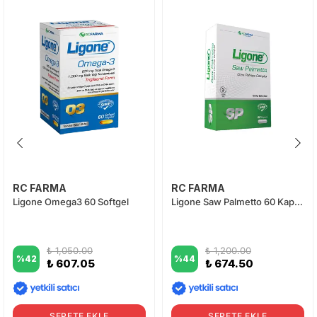
RC FARMA
RC FARMA
Ligone Omega3 60 Softgel
Ligone Saw Palmetto 60 Kapsül
₺ 1,050.00
₺ 1,200.00
%
42
%
44
₺ 607.05
₺ 674.50
SEPETE EKLE
SEPETE EKLE