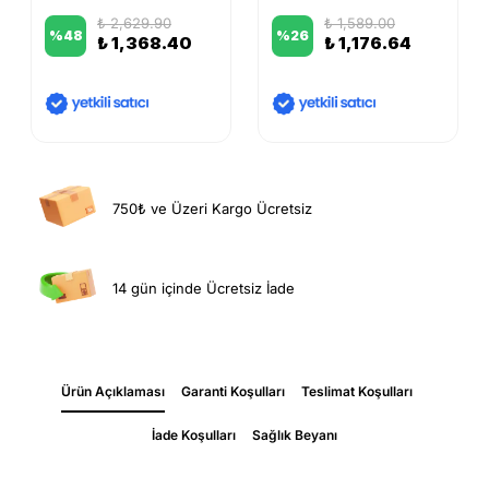
₺ 2,629.90
₺ 1,589.00
%
48
%
26
₺ 1,368.40
₺ 1,176.64
750₺ ve Üzeri Kargo Ücretsiz
14 gün içinde Ücretsiz İade
Ürün Açıklaması
Garanti Koşulları
Teslimat Koşulları
İade Koşulları
Sağlık Beyanı