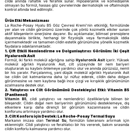
cilde anında rahatlık ve ferahlık sunar. Hipoalerjenik ve komedojenik
olmayan bu formül, hassas göz çevrelerinde dermatolojik ve oftalmolojik
kontrol altında test edilmiştir.
Ürün Etki Mekanizması
La Roche-Posay Hyalu B5 Göz Çevresi Kremi'nin etkinliği, formülünde
yer alan ve cildin görünümü üzerinde çok yönlü kozmetik etkiler sunan
aktif bileşenlerin sinerjisine dayanır. Bu açıklamalar, bilimsel prensiplere
dayanmakla birlikte, herhangi bir fizyolojik veya farmakolojik iddia
içermemektedir ve tamamen cildin estetik görünümüne yönelik kozmetik
faydalara odaklanmaktadır.
1. Çift Etkili Nemlendirme ve Dolgunlaştırıcı Görünüm: İki Çeşit
Hyaluronik Asit
Formül, iki farklı molekül ağırlığına sahip
Hyaluronik Asit
içerir. Yüksek
molekül ağırlıklı Hyaluronik Asit, cilt yüzeyinde bir nem bariyeri
oluşturarak su kaybını önlemeye yardımcı olur ve anında pürüzsüz, nemli
bir his yaratır. Parçalanmış, yani düşük molekül ağırlıklı Hyaluronik Asit
ise cildin üst katmanlarına daha iyi nüfuz ederek, cildin daha dolgun
görünmesine ve nem kaybına bağlı ince çizgi ve kırışıklık görünümünün
azalmasına destek olur.
2. Yatıştırıcı ve Cilt Görünümünü Destekleyici Etki: Vitamin B5
(Panthenol)
Vitamin B5
, cildi yatıştırıcı ve nemlendirici özellikleriyle bilinen bir
bileşendir. Cildin doğal nem bariyerinin görünümünü desteklemeye, dış
etkenlere karşı daha dirençli bir görünüm kazanmasına ve cildin
konforunu artırmaya yardımcı olur.
3. Cilt Konforu için Destek: La Roche-Posay Termal Suyu
Markanın imzası olan
Termal Su
, formülün toleransını artırmak için
eklenmiştir. Cildi yatıştırıcı ve ferahlatıcı bir his vererek, bakım sırasında
cildin konforlu kalmasına yardımcı olur.