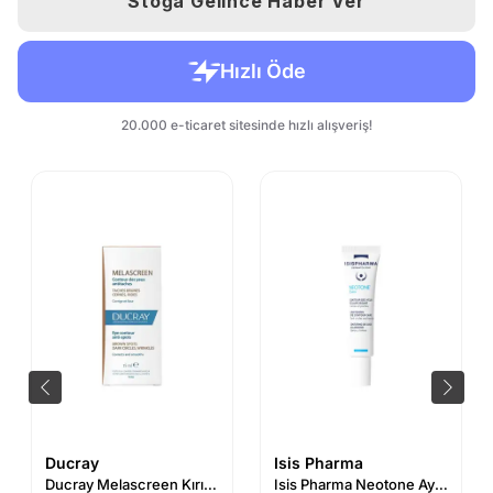
Stoğa Gelince Haber Ver
Ducray
Isis Pharma
Ducray Melascreen Kırışıklık Karşıtı Göz Çevresi Bakım Kremi 15 ml
Isis Pharma Neotone Aydınlatıcı Göz Çevresi Kremi 15 ml