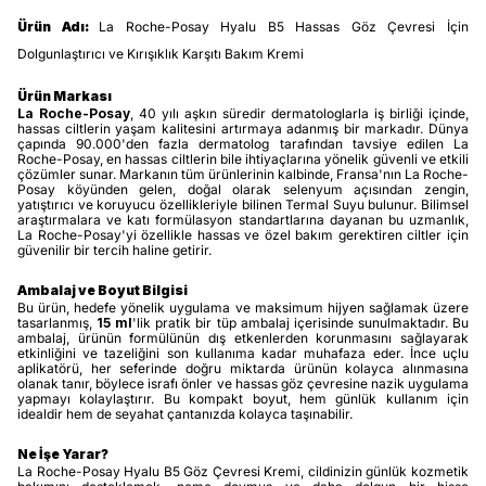
Ürün Adı:
La Roche-Posay Hyalu B5 Hassas Göz Çevresi İçin
Dolgunlaştırıcı ve Kırışıklık Karşıtı Bakım Kremi
Ürün Markası
La Roche-Posay
, 40 yılı aşkın süredir dermatologlarla iş birliği içinde,
hassas ciltlerin yaşam kalitesini artırmaya adanmış bir markadır. Dünya
çapında 90.000'den fazla dermatolog tarafından tavsiye edilen La
Roche-Posay, en hassas ciltlerin bile ihtiyaçlarına yönelik güvenli ve etkili
çözümler sunar. Markanın tüm ürünlerinin kalbinde, Fransa'nın La Roche-
Posay köyünden gelen, doğal olarak selenyum açısından zengin,
yatıştırıcı ve koruyucu özellikleriyle bilinen Termal Suyu bulunur. Bilimsel
araştırmalara ve katı formülasyon standartlarına dayanan bu uzmanlık,
La Roche-Posay'yi özellikle hassas ve özel bakım gerektiren ciltler için
güvenilir bir tercih haline getirir.
Ambalaj ve Boyut Bilgisi
Bu ürün, hedefe yönelik uygulama ve maksimum hijyen sağlamak üzere
tasarlanmış,
15 ml
'lik pratik bir tüp ambalaj içerisinde sunulmaktadır. Bu
ambalaj, ürünün formülünün dış etkenlerden korunmasını sağlayarak
etkinliğini ve tazeliğini son kullanıma kadar muhafaza eder. İnce uçlu
aplikatörü, her seferinde doğru miktarda ürünün kolayca alınmasına
olanak tanır, böylece israfı önler ve hassas göz çevresine nazik uygulama
yapmayı kolaylaştırır. Bu kompakt boyut, hem günlük kullanım için
idealdir hem de seyahat çantanızda kolayca taşınabilir.
Ne İşe Yarar?
La Roche-Posay Hyalu B5 Göz Çevresi Kremi, cildinizin günlük kozmetik