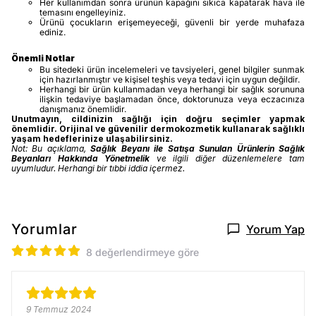
Her kullanımdan sonra ürünün kapağını sıkıca kapatarak hava ile
temasını engelleyiniz.
Ürünü çocukların erişemeyeceği, güvenli bir yerde muhafaza
ediniz.
Önemli Notlar
Bu sitedeki ürün incelemeleri ve tavsiyeleri, genel bilgiler sunmak
için hazırlanmıştır ve kişisel teşhis veya tedavi için uygun değildir.
Herhangi bir ürün kullanmadan veya herhangi bir sağlık sorununa
ilişkin tedaviye başlamadan önce, doktorunuza veya eczacınıza
danışmanız önemlidir.
Unutmayın, cildinizin sağlığı için doğru seçimler yapmak
önemlidir. Orijinal ve güvenilir dermokozmetik kullanarak sağlıklı
yaşam hedeflerinize ulaşabilirsiniz.
Not: Bu açıklama,
Sağlık Beyanı ile Satışa Sunulan Ürünlerin Sağlık
Beyanları Hakkında Yönetmelik
ve ilgili diğer düzenlemelere tam
uyumludur. Herhangi bir tıbbi iddia içermez.
Yorumlar
Yorum Yap
8 değerlendirmeye göre
9 Temmuz 2024