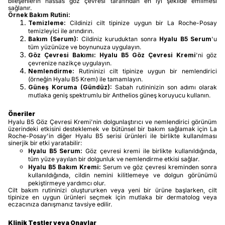
bileşenlerin hassas göz çevresi tarafından en iyi şekilde emilmesi
sağlanır.
Örnek Bakım Rutini:
Temizleme:
Cildinizi cilt tipinize uygun bir La Roche-Posay
temizleyici ile arındırın.
Bakım (Serum):
Cildiniz kuruduktan sonra
Hyalu B5 Serum
'u
tüm yüzünüze ve boynunuza uygulayın.
Göz Çevresi Bakımı:
Hyalu B5 Göz Çevresi Kremi
'ni göz
çevrenize nazikçe uygulayın.
Nemlendirme:
Rutininizi cilt tipinize uygun bir nemlendirici
(örneğin Hyalu B5 Krem) ile tamamlayın.
Güneş Koruma (Gündüz):
Sabah rutininizin son adımı olarak
mutlaka geniş spektrumlu bir Anthelios güneş koruyucu kullanın.
Öneriler
Hyalu B5 Göz Çevresi Kremi'nin dolgunlaştırıcı ve nemlendirici görünüm
üzerindeki etkisini desteklemek ve bütünsel bir bakım sağlamak için La
Roche-Posay'in diğer Hyalu B5 serisi ürünleri ile birlikte kullanılması
sinerjik bir etki yaratabilir:
Hyalu B5 Serum:
Göz çevresi kremi ile birlikte kullanıldığında,
tüm yüze yayılan bir dolgunluk ve nemlendirme etkisi sağlar.
Hyalu B5 Bakım Kremi:
Serum ve göz çevresi kreminden sonra
kullanıldığında, cildin nemini kilitlemeye ve dolgun görünümü
pekiştirmeye yardımcı olur.
Cilt bakım rutininizi oluştururken veya yeni bir ürüne başlarken, cilt
tipinize en uygun ürünleri seçmek için mutlaka bir dermatolog veya
eczacınıza danışmanız tavsiye edilir.
Klinik Testler veya Onaylar