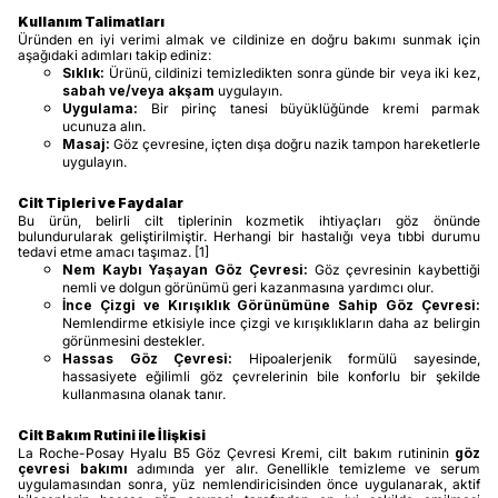
Kullanım Talimatları
Üründen en iyi verimi almak ve cildinize en doğru bakımı sunmak için
aşağıdaki adımları takip ediniz:
Sıklık:
Ürünü, cildinizi temizledikten sonra günde bir veya iki kez,
sabah ve/veya akşam
uygulayın.
Uygulama:
Bir pirinç tanesi büyüklüğünde kremi parmak
ucunuza alın.
Masaj:
Göz çevresine, içten dışa doğru nazik tampon hareketlerle
uygulayın.
Cilt Tipleri ve Faydalar
Bu ürün, belirli cilt tiplerinin kozmetik ihtiyaçları göz önünde
bulundurularak geliştirilmiştir. Herhangi bir hastalığı veya tıbbi durumu
tedavi etme amacı taşımaz. [1]
Nem Kaybı Yaşayan Göz Çevresi:
Göz çevresinin kaybettiği
nemli ve dolgun görünümü geri kazanmasına yardımcı olur.
İnce Çizgi ve Kırışıklık Görünümüne Sahip Göz Çevresi:
Nemlendirme etkisiyle ince çizgi ve kırışıklıkların daha az belirgin
görünmesini destekler.
Hassas Göz Çevresi:
Hipoalerjenik formülü sayesinde,
hassasiyete eğilimli göz çevrelerinin bile konforlu bir şekilde
kullanmasına olanak tanır.
Cilt Bakım Rutini ile İlişkisi
La Roche-Posay Hyalu B5 Göz Çevresi Kremi, cilt bakım rutininin
göz
çevresi bakımı
adımında yer alır. Genellikle temizleme ve serum
uygulamasından sonra, yüz nemlendiricisinden önce uygulanarak, aktif