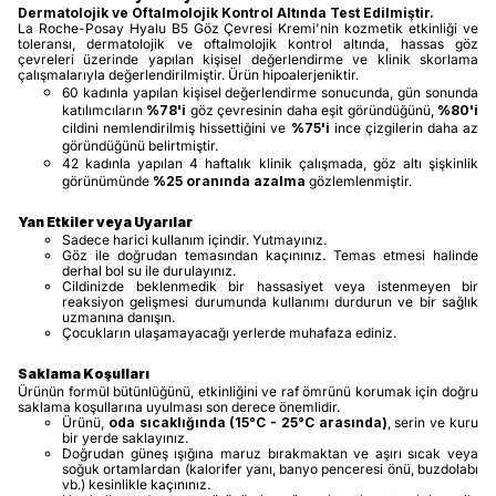
Dermatolojik ve Oftalmolojik Kontrol Altında Test Edilmiştir.
La Roche-Posay Hyalu B5 Göz Çevresi Kremi'nin kozmetik etkinliği ve
toleransı, dermatolojik ve oftalmolojik kontrol altında, hassas göz
çevreleri üzerinde yapılan kişisel değerlendirme ve klinik skorlama
çalışmalarıyla değerlendirilmiştir. Ürün hipoalerjeniktir.
60 kadınla yapılan kişisel değerlendirme sonucunda, gün sonunda
katılımcıların
%78'i
göz çevresinin daha eşit göründüğünü,
%80'i
cildini nemlendirilmiş hissettiğini ve
%75'i
ince çizgilerin daha az
göründüğünü belirtmiştir.
42 kadınla yapılan 4 haftalık klinik çalışmada, göz altı şişkinlik
görünümünde
%25 oranında azalma
gözlemlenmiştir.
Yan Etkiler veya Uyarılar
Sadece harici kullanım içindir. Yutmayınız.
Göz ile doğrudan temasından kaçınınız. Temas etmesi halinde
derhal bol su ile durulayınız.
Cildinizde beklenmedik bir hassasiyet veya istenmeyen bir
reaksiyon gelişmesi durumunda kullanımı durdurun ve bir sağlık
uzmanına danışın.
Çocukların ulaşamayacağı yerlerde muhafaza ediniz.
Saklama Koşulları
Ürünün formül bütünlüğünü, etkinliğini ve raf ömrünü korumak için doğru
saklama koşullarına uyulması son derece önemlidir.
Ürünü,
oda sıcaklığında (15°C - 25°C arasında)
, serin ve kuru
bir yerde saklayınız.
Doğrudan güneş ışığına maruz bırakmaktan ve aşırı sıcak veya
soğuk ortamlardan (kalorifer yanı, banyo penceresi önü, buzdolabı
vb.) kesinlikle kaçınınız.