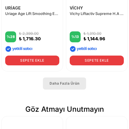
URİAGE
VİCHY
Uriage Age Lift Smoothing Eye Care 15ml
Vichy Liftactiv Supreme H.A Epidermic Filler Serum 10 ml
₺ 2,399.00
₺ 1,310.00
%
28
%
13
₺ 1,716.30
₺ 1,144.96
SEPETE EKLE
SEPETE EKLE
Daha Fazla Ürün
Göz Atmayı Unutmayın