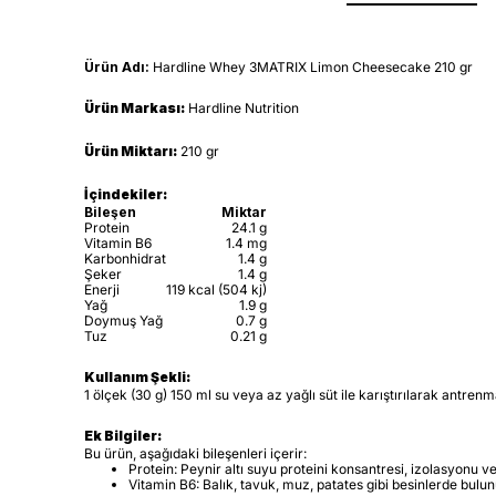
Ürün Adı:
Hardline Whey 3MATRIX Limon Cheesecake 210 gr
Ürün Markası:
Hardline Nutrition
Ürün Miktarı:
210 gr
İçindekiler:
Bileşen
Miktar
Protein
24.1 g
Vitamin B6
1.4 mg
Karbonhidrat
1.4 g
Şeker
1.4 g
Enerji
119 kcal (504 kj)
Yağ
1.9 g
Doymuş Yağ
0.7 g
Tuz
0.21 g
Kullanım Şekli:
1 ölçek (30 g) 150 ml su veya az yağlı süt ile karıştırılarak antr
Ek Bilgiler:
Bu ürün, aşağıdaki bileşenleri içerir:
Protein: Peynir altı suyu proteini konsantresi, izolasyonu ve 
Vitamin B6: Balık, tavuk, muz, patates gibi besinlerde bulun