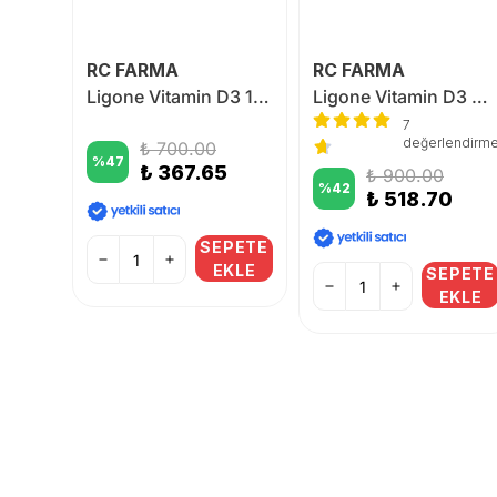
RC FARMA
RC FARMA
Ligone Vitamin C 1000 mg 30 Kapsül
Ligone Vitamin D3 1.000 IU 100 Softgel
Ligone Vitamin D3 K2 120 Kapsül
7
endirme
değerlendirm
₺ 700.00
%
47
₺ 367.65
₺ 900.00
%
42
0
₺ 518.70
SEPETE
EKLE
PETE
SEPETE
KLE
EKLE