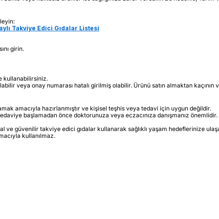
leyin:
ylı Takviye Edici Gıdalar Listesi
nı girin.
kullanabilirsiniz.
lir veya onay numarası hatalı girilmiş olabilir. Ürünü satın almaktan kaçının ve 
lamak amacıyla hazırlanmıştır ve kişisel teşhis veya tedavi için uygun değildir.
n tedaviye başlamadan önce doktorunuza veya eczacınıza danışmanız önemlidir.
 ve güvenilir takviye edici gıdalar kullanarak sağlıklı yaşam hedeflerinize ulaşab
amacıyla kullanılmaz.