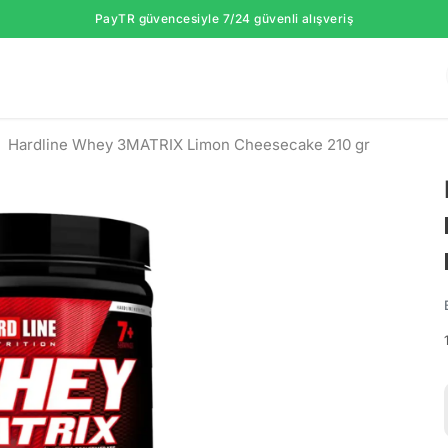
PayTR güvencesiyle 7/24 güvenli alışveriş
Hardline Whey 3MATRIX Limon Cheesecake 210 gr