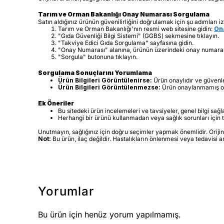
Tarım ve Orman Bakanlığı Onay Numarası Sorgulama
Satın aldığınız ürünün güvenilirliğini doğrulamak için şu adımları iz
Tarım ve Orman Bakanlığı'nın resmi web sitesine gidin:
Ona
"Gıda Güvenliği Bilgi Sistemi" (GGBS) sekmesine tıklayın.
"Takviye Edici Gıda Sorgulama" sayfasına gidin.
"Onay Numarası" alanına, ürünün üzerindeki onay numarası
"Sorgula" butonuna tıklayın.
Sorgulama Sonuçlarını Yorumlama
Ürün Bilgileri Görüntülenirse:
Ürün onaylıdır ve güvenle 
Ürün Bilgileri Görüntülenmezse:
Ürün onaylanmamış olabi
Ek Öneriler
Bu sitedeki ürün incelemeleri ve tavsiyeler, genel bilgi sağ
Herhangi bir ürünü kullanmadan veya sağlık sorunları içi
Unutmayın, sağlığınız için doğru seçimler yapmak önemlidir. Orijinal
Not:
Bu ürün, ilaç değildir. Hastalıkların önlenmesi veya tedavisi 
Yorumlar
Bu ürün için henüz yorum yapılmamış.