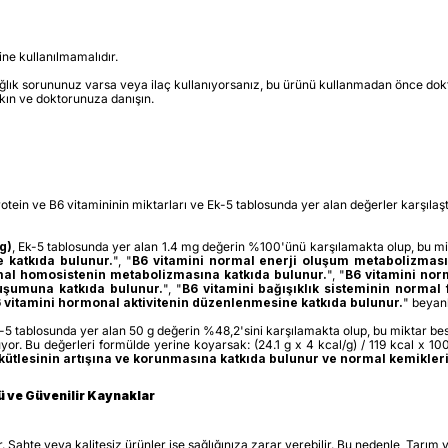
ine kullanılmamalıdır.
lık sorununuz varsa veya ilaç kullanıyorsanız, bu ürünü kullanmadan önce dok
kın ve doktorunuza danışın.
n ve B6 vitamininin miktarları ve Ek-5 tablosunda yer alan değerler karşılaştı
g)
, Ek-5 tablosunda yer alan 1.4 mg değerin %100'ünü karşılamakta olup, bu mi
e katkıda bulunur.
", "
B6 vitamini normal enerji oluşum metabolizması
mal homosistenin metabolizmasına katkıda bulunur.
", "
B6 vitamini no
luşumuna katkıda bulunur.
", "
B6 vitamini
bağışıklık sisteminin normal
 vitamini hormonal aktivitenin düzenlenmesine katkıda bulunur.
" beyanl
k-5 tablosunda yer alan 50 g değerin %48,2'sini karşılamakta olup, bu miktar b
or. Bu değerleri formülde yerine koyarsak: (24.1 g x 4 kcal/g) / 119 kcal x 10
 kütlesinin artışına ve korunmasına katkıda bulunur ve normal kemikleri
lü ve Güvenilir Kaynaklar
ar. Sahte veya kalitesiz ürünler ise sağlığınıza zarar verebilir. Bu nedenle, Tarı