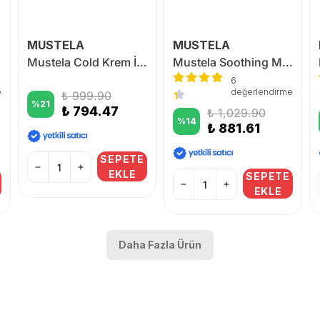
MUSTELA
MUSTELA
Mustela Cold Krem İçeren Besleyici Vücut Losyonu 200 ml
Mustela Soothing Moisturizing Lotion 200ml
6
e
değerlendirme
₺ 999.90
%
21
₺ 794.47
₺ 1,029.90
%
14
₺ 881.61
SEPETE
EKLE
SEPETE
EKLE
Daha Fazla Ürün