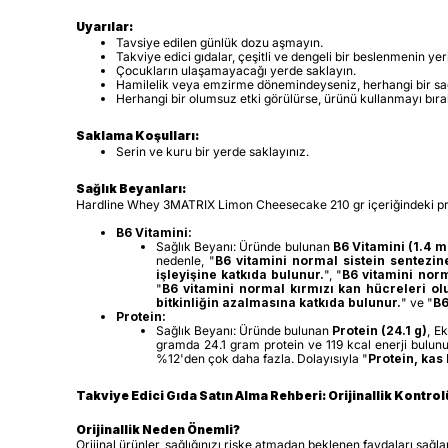
Uyarılar:
Tavsiye edilen günlük dozu aşmayın.
Takviye edici gıdalar, çeşitli ve dengeli bir beslenmenin yer
Çocukların ulaşamayacağı yerde saklayın.
Hamilelik veya emzirme dönemindeyseniz, herhangi bir sağ
Herhangi bir olumsuz etki görülürse, ürünü kullanmayı bıra
Saklama Koşulları:
Serin ve kuru bir yerde saklayınız.
Sağlık Beyanları:
Hardline Whey 3MATRIX Limon Cheesecake 210 gr içeriğindeki protei
B6 Vitamini:
Sağlık Beyanı: Üründe bulunan
B6 Vitamini (1.4 m
nedenle, "
B6 vitamini normal sistein sentezin
işleyişine katkıda bulunur.
", "
B6 vitamini nor
"
B6 vitamini normal kırmızı kan hücreleri o
bitkinliğin azalmasına katkıda bulunur.
"
ve "
B6
Protein:
Sağlık Beyanı: Üründe bulunan
Protein (24.1 g)
, E
gramda 24.1 gram protein ve 119 kcal enerji bulunuy
%12'den çok daha fazla. Dolayısıyla "
Protein, kas
Takviye Edici Gıda Satın Alma Rehberi: Orijinallik Kontro
Orijinallik Neden Önemli?
Orijinal ürünler, sağlığınızı riske atmadan beklenen faydaları sağl