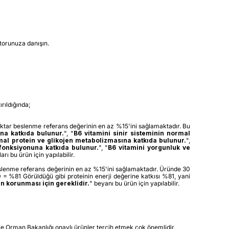
torunuza danışın.
rıldığında;
ktar beslenme referans değerinin en az %15'ini sağlamaktadır. Bu
na katkıda bulunur.
", "
B6 vitamini sinir sisteminin normal
rmal
protein ve glikojen metabolizmasına katkıda bulunur.
",
 fonksiyonuna katkıda bulunur.
",
"
B6 vitamini yorgunluk ve
arı bu ürün için yapılabilir.
eslenme referans değerinin en az %15'ini sağlamaktadır. Üründe 30
0 = %81 Görüldüğü gibi proteinin enerji değerine katkısı %81, yani
n korunması için gereklidir.
" beyanı bu ürün için yapılabilir.
m ve Orman Bakanlığı onaylı ürünler tercih etmek çok önemlidir.