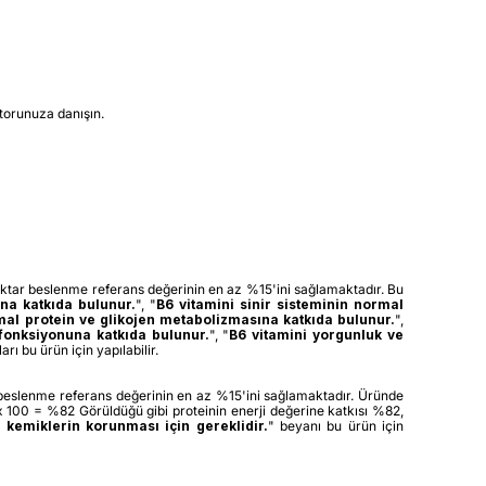
torunuza danışın.
ktar beslenme referans değerinin en az %15'ini sağlamaktadır. Bu
na katkıda bulunur.
", "
B6 vitamini sinir sisteminin normal
rmal
protein ve glikojen metabolizmasına katkıda bulunur.
",
 fonksiyonuna katkıda bulunur.
",
"
B6 vitamini yorgunluk ve
arı bu ürün için yapılabilir.
 beslenme referans değerinin en az %15'ini sağlamaktadır. Üründe
x 100 = %82 Görüldüğü gibi proteinin enerji değerine katkısı %82,
 kemiklerin korunması için gereklidir.
" beyanı bu ürün için