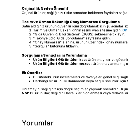
Orijinallik Neden Önemli?
Orijinal ürünler, sağlığınızı riske atmadan beklenen faydaları sağl
Tarım ve Orman Bakanlığı Onay Numarası Sorgulama
Satın aldığınız ürünün güvenilirliğini doğrulamak için şu adımları iz
Tarım ve Orman Bakanlığı'nın resmi web sitesine gidin:
Ona
"Gıda Güvenliği Bilgi Sistemi" (GGBS) sekmesine tıklayın.
"Takviye Edici Gıda Sorgulama" sayfasına gidin.
"Onay Numarası" alanına, ürünün üzerindeki onay numarası
"Sorgula" butonuna tıklayın.
Sorgulama Sonuçlarını Yorumlama
Ürün Bilgileri Görüntülenirse:
Ürün onaylıdır ve güvenle 
Ürün Bilgileri Görüntülenmezse:
Ürün onaylanmamış olabi
Ek Öneriler
Bu sitedeki ürün incelemeleri ve tavsiyeler, genel bilgi sağ
Herhangi bir ürünü kullanmadan veya sağlık sorunları içi
Unutmayın, sağlığınız için doğru seçimler yapmak önemlidir. Orijinal
Not:
Bu ürün, ilaç değildir. Hastalıkların önlenmesi veya tedavisi 
Yorumlar