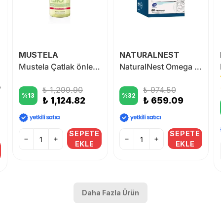
MUSTELA
NATURALNEST
Mustela Çatlak önleyici Yağ 105 ml
NaturalNest Omega 3 1200 mg 60 Kapsül
e
₺ 1,299.90
₺ 974.50
%
13
%
32
₺ 1,124.82
₺ 659.09
SEPETE
SEPETE
EKLE
EKLE
Daha Fazla Ürün