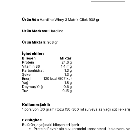
Ürün Adı:
Hardline Whey 3 Matrix Çilek 908 gr
Ürün Markası:
Hardline
Ürün Miktarı:
908 gr
İçindekiler:
Bileşen
Miktar
Protein
24.6 g
Vitamin B6
1.4 mg
Karbonhidrat
1.3 g
Şeker
1.3 g
Enerji
120 kcal (507 kJ)
Yağ
1.8 g
Doymuş Yağ
0.6 g
Tuz
0.15 g
Kullanım Şekli:
1 porsiyon (30 gram) tozu 150-300 ml su veya az yağlı süt ile karı
Ek Bilgiler:
Bu ürün, aşağıdaki bileşenleri içerir:
Protein: Peynir altı suyu proteini konsantresi, izolasyonu ve 