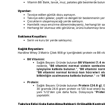
Vitamin B6: Balık, tavuk, muz, patates gibi besinlerde bulun
Uyarılar:
Tavsiye edilen günlük dozu aşmayın.
Takviye edici gıdalar, çeşitli ve dengeli bir beslenmenin yer
Çocukların ulaşamayacağı yerde saklayın.
Hamilelik veya emzirme dönemindeyseniz, herhangi bir sağ
Herhangi bir olumsuz etki görülürse, ürünü kullanmayı bıra
Saklama Koşulları:
Serin ve kuru bir yerde saklayınız.
Sağlık Beyanları:
Hardline Whey 3 Matrix Çilek 908 gr içeriğindeki protein ve B6 vita
B6 Vitamini:
Sağlık Beyanı: Üründe bulunan
B6 Vitamini (1.4 m
nedenle, "
B6 vitamini normal sistein sentezin
işleyişine katkıda bulunur.
", "
B6 vitamini nor
"
B6 vitamini normal kırmızı kan hücreleri o
bitkinliğin azalmasına katkıda bulunur.
"
ve "
B6
Protein:
Sağlık Beyanı: Üründe bulunan
Protein (24.6 g)
, 
30 gramda 24.6 gram protein ve 120 kcal enerji bul
yani %12'den çok daha fazla. Dolayısıyla "
Prote
yapılabilir.
Takviye Edici Gıda Satın Alma Rehberi: Orijinallik Kontro