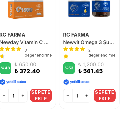
RC FARMA
RC FARMA
LA R
Newday Vitamin C Complex 30 DRcaps Kapsül
Newvit Omega 3 Şurup 150 ml
3
2
değerlendirme
değerlendirme
₺ 1,
₺ 650.00
₺ 1,200.00
%
43
%
53
₺ 372.40
₺ 561.45
SEPETE
SEPETE
EKLE
EKLE