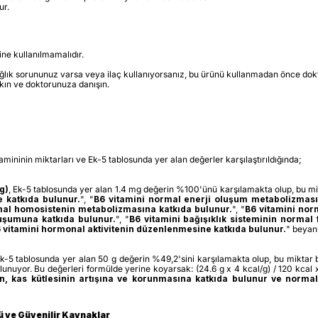
ur.
ine kullanılmamalıdır.
lık sorununuz varsa veya ilaç kullanıyorsanız, bu ürünü kullanmadan önce dok
kın ve doktorunuza danışın.
mininin miktarları ve Ek-5 tablosunda yer alan değerler karşılaştırıldığında;
g)
, Ek-5 tablosunda yer alan 1.4 mg değerin %100'ünü karşılamakta olup, bu mi
e katkıda bulunur.
", "
B6 vitamini normal enerji oluşum metabolizması
mal homosistenin metabolizmasına katkıda bulunur.
", "
B6 vitamini no
luşumuna katkıda bulunur.
", "
B6 vitamini
bağışıklık sisteminin normal
 vitamini hormonal aktivitenin düzenlenmesine katkıda bulunur.
" beyanl
Ek-5 tablosunda yer alan 50 g değerin %49,2'sini karşılamakta olup, bu miktar
unuyor. Bu değerleri formülde yerine koyarsak: (24.6 g x 4 kcal/g) / 120 kcal 
in, kas kütlesinin artışına ve korunmasına katkıda bulunur ve normal
lü ve Güvenilir Kaynaklar