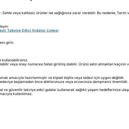
ar. Sahte veya kalitesiz ürünler ise sağlığınıza zarar verebilir. Bu nedenle, Tarı
leyin:
ylı Takviye Edici Gıdalar Listesi
nı girin.
kullanabilirsiniz.
lir veya onay numarası hatalı girilmiş olabilir. Ürünü satın almaktan kaçının ve 
lamak amacıyla hazırlanmıştır ve kişisel teşhis veya tedavi için uygun değildir.
n tedaviye başlamadan önce doktorunuza veya eczacınıza danışmanız önemlidir.
 ve güvenilir takviye edici gıdalar kullanarak sağlıklı yaşam hedeflerinize ulaşab
amacıyla kullanılmaz.