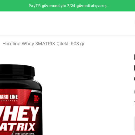
PayTR güvencesiyle 7/24 güvenli alışveriş
Hardline Whey 3MATRIX Çilekli 908 gr