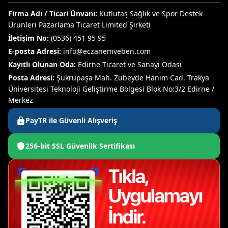
Firma Adı / Ticari Ünvanı:
Kutlutaş Sağlık ve Spor Destek
Ürünleri Pazarlama Ticaret Limited Şirketi
İletişim No:
(0536) 451 95 95
E-posta Adresi:
info@eczanemveben.com
Kayıtlı Olunan Oda:
Edirne Ticaret ve Sanayi Odası
Posta Adresi:
Şükrüpaşa Mah. Zübeyde Hanım Cad. Trakya
Üniversitesi Teknoloji Geliştirme Bölgesi Blok No:3/2 Edirne /
Merkez
PayTR ile Güvenli Alışveriş
256-bit SSL Güvenlik Sertifikası