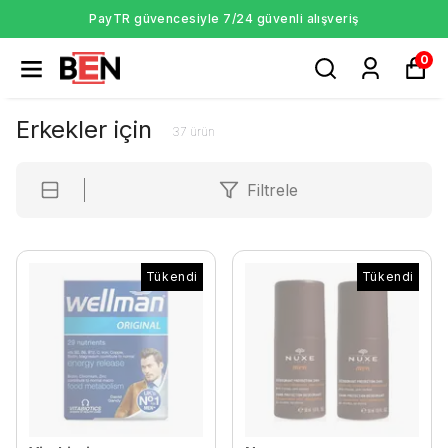
PayTR güvencesiyle 7/24 güvenli alışveriş
0
Erkekler için
37
ürün
Filtrele
Tükendi
Tükendi