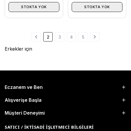
STOKTA YOK
STOKTA YOK
2
3
4
5
Erkekler için
Eczanem ve Ben
Alışverişe Başla
Müşteri Deneyimi
SATICI / İKTISADI İŞLETMECI BILGILERI