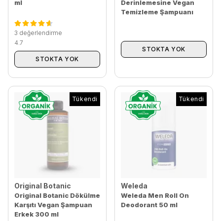
ml
Derinlemesine Vegan
Temizleme Şampuanı
Erkek 300 ml
3 değerlendirme
4.7
STOKTA YOK
STOKTA YOK
Tükendi
Tükendi
Original Botanic
Weleda
Original Botanic Dökülme
Weleda Men Roll On
Karşıtı Vegan Şampuan
Deodorant 50 ml
Erkek 300 ml