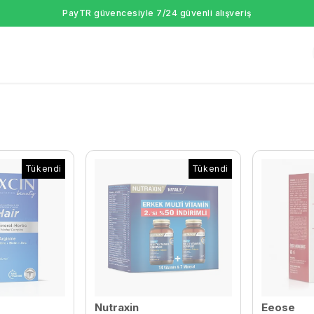
PayTR güvencesiyle 7/24 güvenli alışveriş
Tükendi
Tükendi
Nutraxin
Eeose