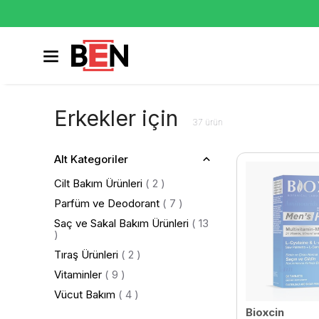
Erkekler için
37
ürün
Alt Kategoriler
Cilt Bakım Ürünleri
(
2
)
Parfüm ve Deodorant
(
7
)
Saç ve Sakal Bakım Ürünleri
(
13
)
Tıraş Ürünleri
(
2
)
Vitaminler
(
9
)
Vücut Bakım
(
4
)
Bioxcin