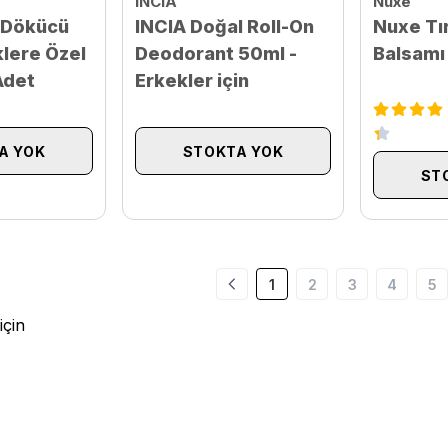
INCIA
Nuxe
 Dökücü
INCIA Doğal Roll-On
Nuxe Tı
lere Özel
Deodorant 50ml -
Balsamı
Adet
Erkekler için
A YOK
STOKTA YOK
ST
1
2
3
4
5
için