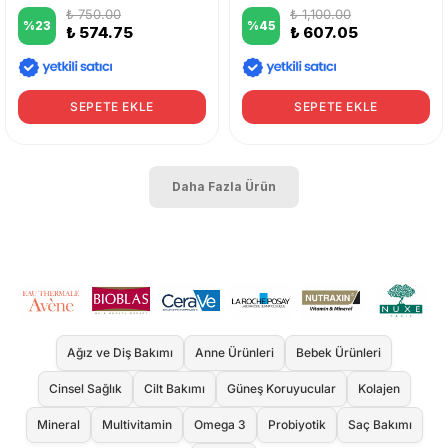
₺ 750.00
₺ 1,100.00
%
23
%
45
₺ 574.75
₺ 607.05
SEPETE EKLE
SEPETE EKLE
Daha Fazla Ürün
Ağız ve Diş Bakımı
Anne Ürünleri
Bebek Ürünleri
Cinsel Sağlık
Cilt Bakımı
Güneş Koruyucular
Kolajen
Mineral
Multivitamin
Omega 3
Probiyotik
Saç Bakımı