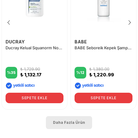
DUCRAY
BABE
Ducray Kelual Squanorm Normal ve Yağlı Saçlar İçin Kepek Karşıtı Şampuan 400 ml
BABE Seboreik Kepek Şampuanı pH 5.0 - 250ml
₺ 1,729.90
₺ 1,380.00
%
35
%
12
₺ 1,132.17
₺ 1,220.99
SEPETE EKLE
SEPETE EKLE
Daha Fazla Ürün