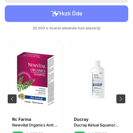
Rc Farma
Ducray
Newvital Organics Anti Dandruff Şampuan 300ml
Ducray Kelual Squanorm Normal ve Yağlı Saçlar İçin Kepek Karşıtı Şampuan 400 ml