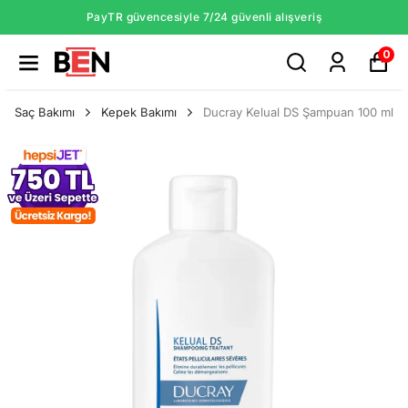
PayTR güvencesiyle 7/24 güvenli alışveriş
0
Saç Bakımı
Kepek Bakımı
Ducray Kelual DS Şampuan 100 ml