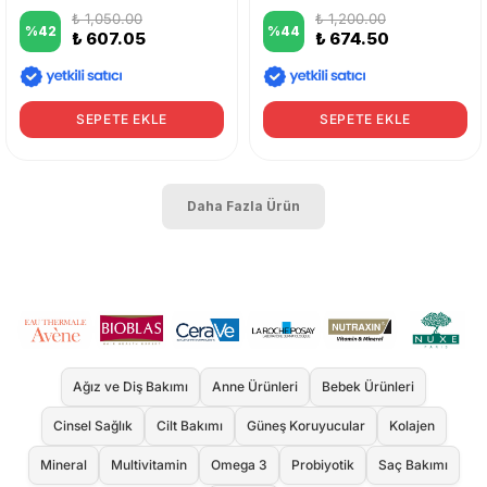
₺ 1,050.00
₺ 1,200.00
%
42
%
44
₺ 607.05
₺ 674.50
SEPETE EKLE
SEPETE EKLE
Daha Fazla Ürün
Ağız ve Diş Bakımı
Anne Ürünleri
Bebek Ürünleri
Cinsel Sağlık
Cilt Bakımı
Güneş Koruyucular
Kolajen
Mineral
Multivitamin
Omega 3
Probiyotik
Saç Bakımı