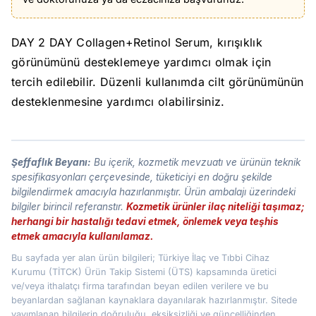
DAY 2 DAY Collagen+Retinol Serum, kırışıklık
görünümünü desteklemeye yardımcı olmak için
tercih edilebilir. Düzenli kullanımda cilt görünümünün
desteklenmesine yardımcı olabilirsiniz.
Şeffaflık Beyanı:
Bu içerik, kozmetik mevzuatı ve ürünün teknik
spesifikasyonları çerçevesinde, tüketiciyi en doğru şekilde
bilgilendirmek amacıyla hazırlanmıştır. Ürün ambalajı üzerindeki
bilgiler birincil referanstır.
Kozmetik ürünler ilaç niteliği taşımaz;
herhangi bir hastalığı tedavi etmek, önlemek veya teşhis
etmek amacıyla kullanılamaz.
Bu sayfada yer alan ürün bilgileri; Türkiye İlaç ve Tıbbi Cihaz
Kurumu (TİTCK) Ürün Takip Sistemi (ÜTS) kapsamında üretici
ve/veya ithalatçı firma tarafından beyan edilen verilere ve bu
beyanlardan sağlanan kaynaklara dayanılarak hazırlanmıştır. Sitede
yayımlanan bilgilerin doğruluğu, eksiksizliği ve güncelliğinden