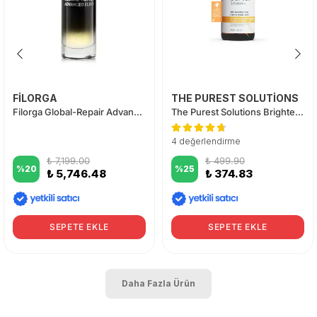
FİLORGA
THE PUREST SOLUTİONS
Filorga Global-Repair Advanced Elixir 30 ml
The Purest Solutions Brightening & Lightening Vitamin C Serum
4 değerlendirme
₺ 7,199.00
₺ 499.90
%
20
%
25
₺ 5,746.48
₺ 374.83
SEPETE EKLE
SEPETE EKLE
Daha Fazla Ürün