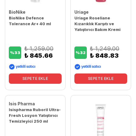
BioNike
Uriage
BioNike Defence
Uriage Roseliane
Tolerance Ar+ 40 ml
Kızarıklık Karşıtı ve
Yatıştırıcı Bakım Kremi
(Hassas Ciltler İçin)
₺ 1,259.00
₺ 1,249.00
%
33
%
32
₺ 845.66
₺ 848.83
SEPETE EKLE
SEPETE EKLE
Isis Pharma
Isispharma Ruboril Ultra-
Fresh Losyon Yatıştırıcı
Temizleyici 250 ml