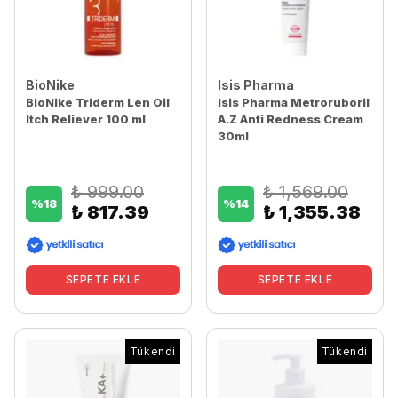
BioNike
Isis Pharma
BioNike Triderm Len Oil
Isis Pharma Metroruboril
Itch Reliever 100 ml
A.Z Anti Redness Cream
30ml
₺ 999.00
₺ 1,569.00
%
18
%
14
₺ 817.39
₺ 1,355.38
SEPETE EKLE
SEPETE EKLE
Tükendi
Tükendi