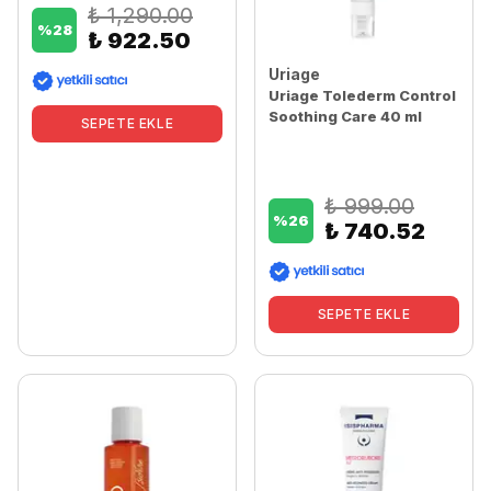
₺ 1,290.00
%
28
₺ 922.50
Uriage
Uriage Tolederm Control
Soothing Care 40 ml
SEPETE EKLE
₺ 999.00
%
26
₺ 740.52
SEPETE EKLE