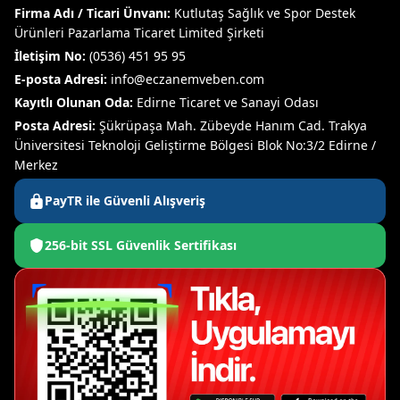
Firma Adı / Ticari Ünvanı:
Kutlutaş Sağlık ve Spor Destek
Ürünleri Pazarlama Ticaret Limited Şirketi
İletişim No:
(0536) 451 95 95
E-posta Adresi:
info@eczanemveben.com
Kayıtlı Olunan Oda:
Edirne Ticaret ve Sanayi Odası
Posta Adresi:
Şükrüpaşa Mah. Zübeyde Hanım Cad. Trakya
Üniversitesi Teknoloji Geliştirme Bölgesi Blok No:3/2 Edirne /
Merkez
PayTR ile Güvenli Alışveriş
256-bit SSL Güvenlik Sertifikası