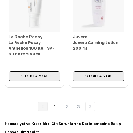
La Roche Posay
Juvera
La Roche Posay
Juvera Calming Lotion
Anthelios 100 KA+ SPF
200 ml
50+ Krem 50ml
STOKTA YOK
STOKTA YOK
1
2
3
Hassasiyet ve Kızarıklık: Cilt Sorunlarına Derinlemesine Bakış
Hassas Cilt Nedir?