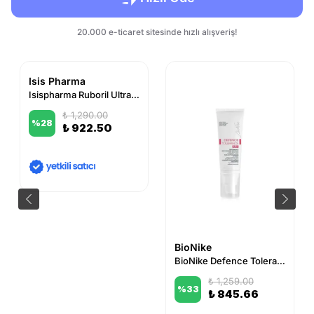
Isis Pharma
Isispharma Ruboril Ultra-Fresh Losyon Yatıştırıcı Temizleyici 250 ml
₺ 1,290.00
%
28
₺ 922.50
BioNike
BioNike Defence Tolerance Ar+ 40 ml
₺ 1,259.00
%
33
₺ 845.66