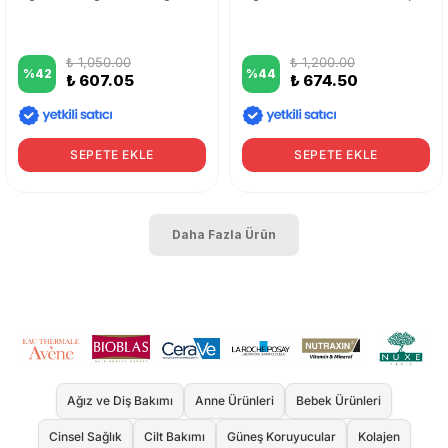
₺ 1,050.00
₺ 1,200.00
%
42
%
44
₺ 607.05
₺ 674.50
SEPETE EKLE
SEPETE EKLE
Daha Fazla Ürün
Ağız ve Diş Bakımı
Anne Ürünleri
Bebek Ürünleri
Cinsel Sağlık
Cilt Bakımı
Güneş Koruyucular
Kolajen