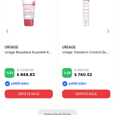
URİAGE
URİAGE
Uriage Roseliane Kızarıklık Karşıtı ve Yatıştırıcı Bakım Kremi (Hassas Ciltler İçin)
Uriage Tolederm Control Soothing Care 40 ml
₺ 1,249.00
₺ 999.00
%
32
%
26
₺ 848.83
₺ 740.52
SEPETE EKLE
SEPETE EKLE
Daha Fazla Ürün