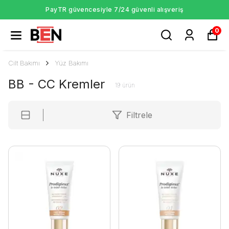
PayTR güvencesiyle 7/24 güvenli alışveriş
0
Cilt Bakımı
Yüz Bakımı
BB - CC Kremler
19
ürün
Filtrele