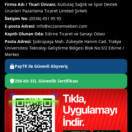
Firma Adı / Ticari Ünvanı:
Kutlutaş Sağlık ve Spor Destek
Ürünleri Pazarlama Ticaret Limited Şirketi
İletişim No:
(0536) 451 95 95
E-posta Adresi:
info@eczanemveben.com
Kayıtlı Olunan Oda:
Edirne Ticaret ve Sanayi Odası
Posta Adresi:
Şükrüpaşa Mah. Zübeyde Hanım Cad. Trakya
Üniversitesi Teknoloji Geliştirme Bölgesi Blok No:3/2 Edirne /
Merkez
PayTR ile Güvenli Alışveriş
256-bit SSL Güvenlik Sertifikası