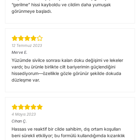
“gerilme” hissi kayboldu ve cildim daha yumuşak
görünmeye başladı.
12 Temmuz 2023
Merve
E.
Yüzümde sivilce sonrası kalan doku değişimi ve lekeler
vardı; bu ürünle birlikte cilt bariyerimin güçlendiğini
hissediyorum—özellikle gözle görünür şekilde dokuda
düzleşme var.
4 Mayıs 2023
Cihan
Ç.
Hassas ve reaktif bir cilde sahibim, dış ortam koşulları
beni sürekli etkiliyor; bu formülü kullandığımda kızarıklık