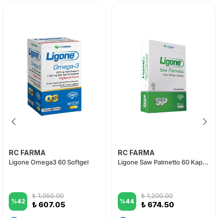
RC FARMA
RC FARMA
Ligone Omega3 60 Softgel
Ligone Saw Palmetto 60 Kapsül
₺ 1,050.00
₺ 1,200.00
%
42
%
44
₺ 607.05
₺ 674.50