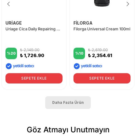
URİAGE
FİLORGA
Uriage Cica Daily Repairing Concentrate Nemlendirici Krem 50 ml
Filorga Universal Cream 100ml
₺ 2,149.00
₺ 2,619.00
%
20
%
10
₺ 1,726.90
₺ 2,354.61
SEPETE EKLE
SEPETE EKLE
Daha Fazla Ürün
Göz Atmayı Unutmayın