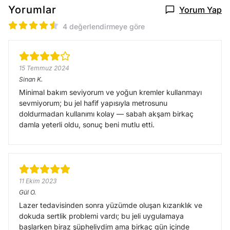
Yorumlar
Yorum Yap
4 değerlendirmeye göre
15 Temmuz 2024
Sinan
K.
Minimal bakım seviyorum ve yoğun kremler kullanmayı
sevmiyorum; bu jel hafif yapısıyla metrosunu
doldurmadan kullanımı kolay — sabah akşam birkaç
damla yeterli oldu, sonuç beni mutlu etti.
11 Ekim 2023
Gül
O.
Lazer tedavisinden sonra yüzümde oluşan kızarıklık ve
dokuda sertlik problemi vardı; bu jeli uygulamaya
başlarken biraz şüpheliydim ama birkaç gün içinde