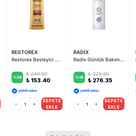
RESTOREX
RADİX
00 ml
Restorex Besleyici Bakım 7 Besleyici Yağlı Şampuan 500 ml
Radix Günlük Bakım Şampuanı 200 ml
₺ 249.90
₺ 329.90
%
39
%
16
₺ 153.40
₺ 276.35
SEPETE
SEPETE
EKLE
EKLE