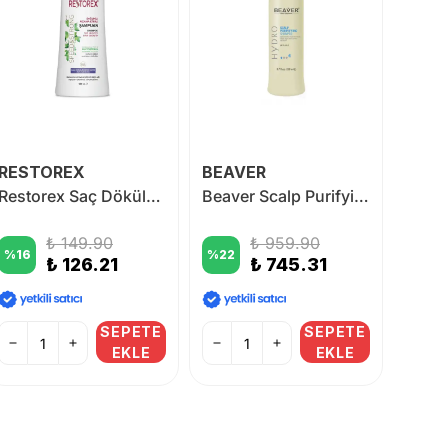
RESTOREX
BEAVER
BİOB
Restorex Saç Dökülmesine Karşı Şampuan 500 ml
Beaver Scalp Purifying Shampoo 258 ml
₺ 149.90
₺ 959.90
%
16
%
22
%
11
₺ 126.21
₺ 745.31
SEPETE
SEPETE
EKLE
EKLE