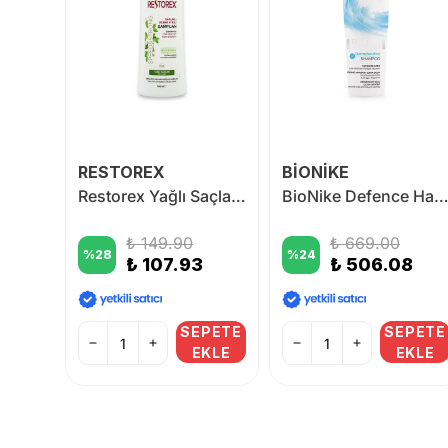
RESTOREX
BİONİKE
Bioblas Botanic Oils Argan Yağı Şampuanı 360 ml
Restorex Yağlı Saçlar Için Şampuan 500 ml
BioNike Defence Hair Dermosoothing Ultra Gentle Shampoo 2
₺ 149.90
₺ 669.00
%
28
%
24
₺ 107.93
₺ 506.08
PETE
SEPETE
SEPETE
KLE
EKLE
EKLE