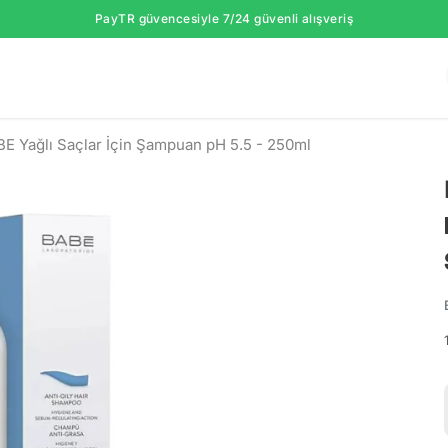
PayTR güvencesiyle 7/24 güvenli alışveriş
E Yağlı Saçlar İçin Şampuan pH 5.5 - 250ml