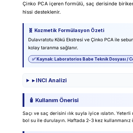
Çinko PCA içeren formülü, saç derisinde birik
hissi desteklenir.
🧬 Kozmetik Formülasyon Özeti
Dulavratotu Kökü Ekstresi ve Çinko PCA ile sebum
kolay taranma sağlanır.
✅ Kaynak: Laboratorios Babe Teknik Dosyası / C
▸ INCI Analizi
🧴 Kullanım Önerisi
Saçı ve saç derisini ılık suyla iyice ıslatın. Yet
bol su ile durulayın. Haftada 2-3 kez kullanmanız ö