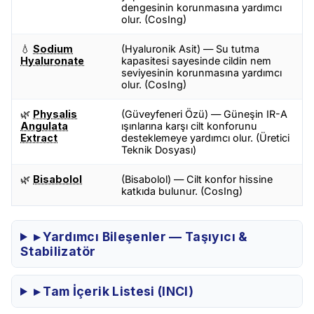
dengesinin korunmasına yardımcı
olur. (CosIng)
💧
Sodium
(Hyaluronik Asit) — Su tutma
Hyaluronate
kapasitesi sayesinde cildin nem
seviyesinin korunmasına yardımcı
olur. (CosIng)
🌿
Physalis
(Güveyfeneri Özü) — Güneşin IR-A
Angulata
ışınlarına karşı cilt konforunu
Extract
desteklemeye yardımcı olur. (Üretici
Teknik Dosyası)
🌿
Bisabolol
(Bisabolol) — Cilt konfor hissine
katkıda bulunur. (CosIng)
▸ Yardımcı Bileşenler — Taşıyıcı &
Stabilizatör
▸ Tam İçerik Listesi (INCI)