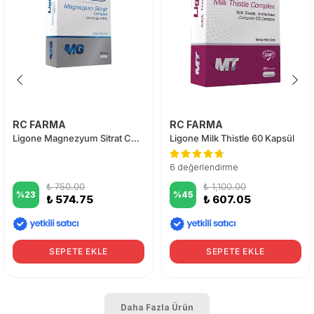
RC FARMA
RC FARMA
Ligone Magnezyum Sitrat Complex 60 Tablet
Ligone Milk Thistle 60 Kapsül
6 değerlendirme
₺ 750.00
₺ 1,100.00
%
23
%
45
₺ 574.75
₺ 607.05
SEPETE EKLE
SEPETE EKLE
Daha Fazla Ürün