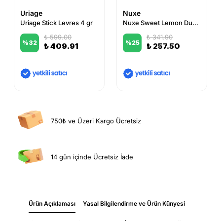
Uriage
Nuxe
Uriage Stick Levres 4 gr
Nuxe Sweet Lemon Dudak Balmı 4 gr
₺ 599.00
₺ 341.90
%
32
%
25
₺ 409.91
₺ 257.50
750₺ ve Üzeri Kargo Ücretsiz
14 gün içinde Ücretsiz İade
Ürün Açıklaması
Yasal Bilgilendirme ve Ürün Künyesi