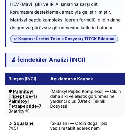
HEV (Mavi Işık) ve IR-A ışınlarına karşı cilt
korumasını desteklemek amacıyla geliştirilmiştir.
Matrixyl peptid kompleksi içeren formülü, cildin daha
dolgun ve pürüzsüz görünmesine katkıda bulunur.
✅ Kaynak: Üretici Teknik Dosyası / TİTCK Bildirimi
🔬 İçindekiler Analizi (INCI)
Bileşen (INCI)
Açıklama ve Kaynak
🛡️
Palmitoyl
(Matrixyl Peptid Kompleksi) — Cildin
Tripeptide-1 /
daha sıkı ve elastik görünmesine
Palmitoyl
yardımcı olur. (Üretici Teknik
Tetrapeptide-7
Dosyası)
(Matrixyl®)
🔬
Squalane
(Skualan) — Cildin doğal lipid
(%5)
yapısını taklit ederek nem