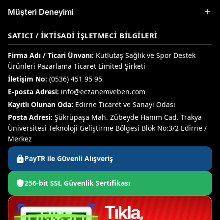
Müşteri Deneyimi
SATICI / İKTISADI İŞLETMECI BILGILERI
Firma Adı / Ticari Ünvanı:
Kutlutaş Sağlık ve Spor Destek
Ürünleri Pazarlama Ticaret Limited Şirketi
İletişim No:
(0536) 451 95 95
E-posta Adresi:
info@eczanemveben.com
Kayıtlı Olunan Oda:
Edirne Ticaret ve Sanayi Odası
Posta Adresi:
Şükrüpaşa Mah. Zübeyde Hanım Cad. Trakya
Üniversitesi Teknoloji Geliştirme Bölgesi Blok No:3/2 Edirne /
Merkez
PayTR ile Güvenli Alışveriş
256-bit SSL Güvenlik Sertifikası