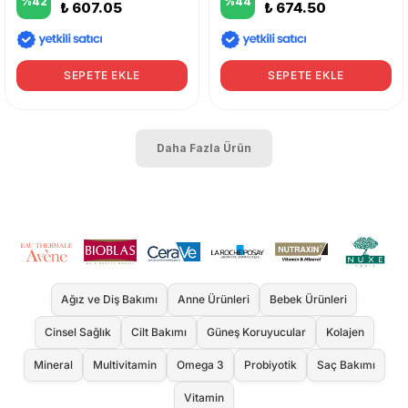
%
42
%
44
₺ 607.05
₺ 674.50
SEPETE EKLE
SEPETE EKLE
Daha Fazla Ürün
Ağız ve Diş Bakımı
Anne Ürünleri
Bebek Ürünleri
Cinsel Sağlık
Cilt Bakımı
Güneş Koruyucular
Kolajen
Mineral
Multivitamin
Omega 3
Probiyotik
Saç Bakımı
Vitamin