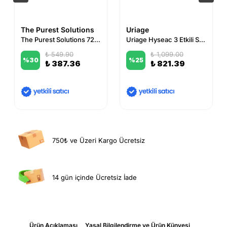
The Purest Solutions
Uriage
The Purest Solutions 72 Saat Etkili Sebum Dengeleyici Günlük Nemlendirici Krem
Uriage Hyseac 3 Etkili Sivilce ve Leke Karşıtı Global Bakım Kremi 40 ml
₺ 549.90
₺ 1,099.00
%
30
%
25
₺ 387.36
₺ 821.39
750₺ ve Üzeri Kargo Ücretsiz
14 gün içinde Ücretsiz İade
Ürün Açıklaması
Yasal Bilgilendirme ve Ürün Künyesi