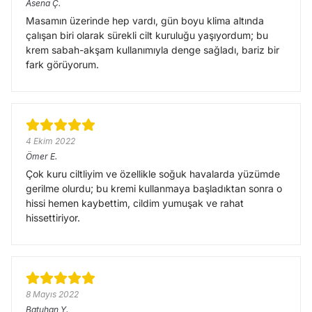
Asena
Ç.
Masamın üzerinde hep vardı, gün boyu klima altında
çalışan biri olarak sürekli cilt kuruluğu yaşıyordum; bu
krem sabah-akşam kullanımıyla denge sağladı, bariz bir
fark görüyorum.
4 Ekim 2022
Ömer
E.
Çok kuru ciltliyim ve özellikle soğuk havalarda yüzümde
gerilme olurdu; bu kremi kullanmaya başladıktan sonra o
hissi hemen kaybettim, cildim yumuşak ve rahat
hissettiriyor.
8 Mayıs 2022
Batuhan
Y.