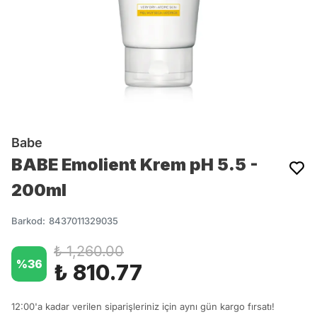
Babe
BABE Emolient Krem pH 5.5 -
200ml
Barkod
:
8437011329035
₺ 1,260.00
%
36
₺ 810.77
12:00'a kadar verilen siparişleriniz için aynı gün kargo fırsatı!