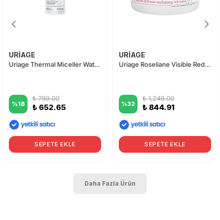
URİAGE
URİAGE
Uriage Thermal Miceller Water PNS 250ml - Normal ve Kuru Ciltler
Uriage Roseliane Visible Redness Neutralizing Rich Care 50 ml
₺ 799.00
₺ 1,249.00
%
18
%
32
₺ 652.65
₺ 844.91
SEPETE EKLE
SEPETE EKLE
Daha Fazla Ürün