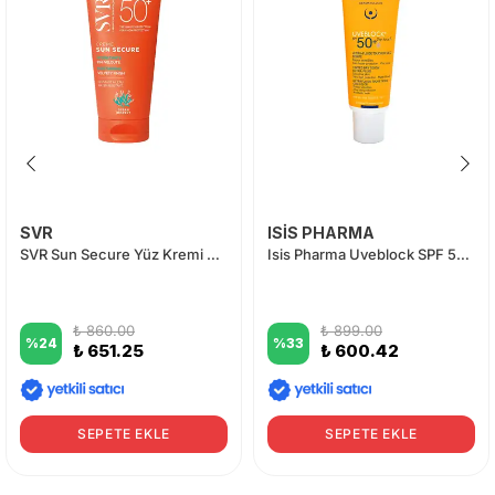
SVR
ISİS PHARMA
SVR Sun Secure Yüz Kremi SPF50+ 50 ml
Isis Pharma Uveblock SPF 50+ Dry Touch Ultra Fluid 40 ml - Light
₺ 860.00
₺ 899.00
%
24
%
33
₺ 651.25
₺ 600.42
SEPETE EKLE
SEPETE EKLE