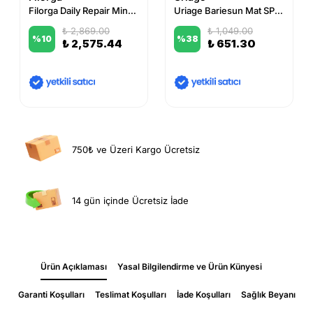
Filorga Daily Repair Mineral UV 50 Daily Moisturizing Protective Fluid 50 ml
Uriage Bariesun Mat SPF50+ Protective Matte Fluid 50 ml
₺ 2,869.00
₺ 1,049.00
%
10
%
38
₺ 2,575.44
₺ 651.30
750₺ ve Üzeri Kargo Ücretsiz
14 gün içinde Ücretsiz İade
Ürün Açıklaması
Yasal Bilgilendirme ve Ürün Künyesi
Garanti Koşulları
Teslimat Koşulları
İade Koşulları
Sağlık Beyanı