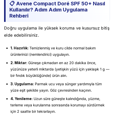
📋 Avene Compact Doré SPF 50+ Nasıl
Kullanılır? Adım Adım Uygulama
Rehberi
Doğru uygulama ile yüksek koruma ve kusursuz bitiş
elde edebilirsiniz.
1. Hazırlık:
Temizlenmiş ve kuru cilde normal bakım
ürünlerinizi (nemlendirici) uygulayın.
2. Miktar:
Güneşe çıkmadan en az 20 dakika önce,
yüzünüze yeterli miktarda (yetişkin yüzü için yaklaşık 1 g —
bir fındık büyüklüğünde) ürün alın.
3. Uygulama:
Parmak ucu veya sünger yardımıyla tüm
yüze eşit şekilde yayın. Göz çevresinden kaçının.
4. Yenileme:
Uzun süre güneşte kalındığında, yüzme,
terleme veya kurulanma sonrasında korumayı sürdürmek
için 2 saatte bir tekrarlayın.