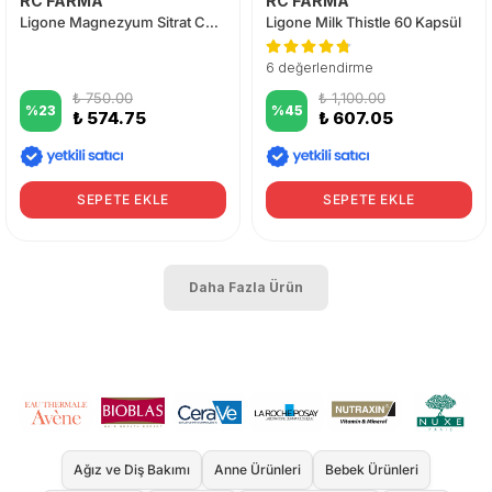
RC FARMA
RC FARMA
Ligone Magnezyum Sitrat Complex 60 Tablet
Ligone Milk Thistle 60 Kapsül
6 değerlendirme
₺ 750.00
₺ 1,100.00
%
23
%
45
₺ 574.75
₺ 607.05
SEPETE EKLE
SEPETE EKLE
Daha Fazla Ürün
Ağız ve Diş Bakımı
Anne Ürünleri
Bebek Ürünleri