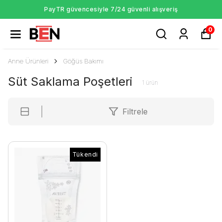
PayTR güvencesiyle 7/24 güvenli alışveriş
0
Anne Ürünleri
Göğüs Bakımı
Süt Saklama Poşetleri
1
ürün
Filtrele
Tükendi