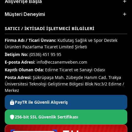
Alışverişe Başla
Müşteri Deneyimi
SATICI / İKTISADI İŞLETMECI BILGILERI
Firma Adı / Ticari Ünvanı:
Kutlutaş Sağlık ve Spor Destek
Ürünleri Pazarlama Ticaret Limited Şirketi
İletişim No:
(0536) 451 95 95
E-posta Adresi:
info@eczanemveben.com
Kayıtlı Olunan Oda:
Edirne Ticaret ve Sanayi Odası
Posta Adresi:
Şükrüpaşa Mah. Zübeyde Hanım Cad. Trakya
Üniversitesi Teknoloji Geliştirme Bölgesi Blok No:3/2 Edirne /
Merkez
PayTR ile Güvenli Alışveriş
256-bit SSL Güvenlik Sertifikası