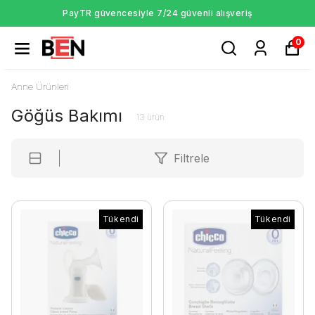
PayTR güvencesiyle 7/24 güvenli alışveriş
0
Anne Ürünleri
Göğüs Bakımı
13
ürün
Filtrele
Tükendi
Tükendi