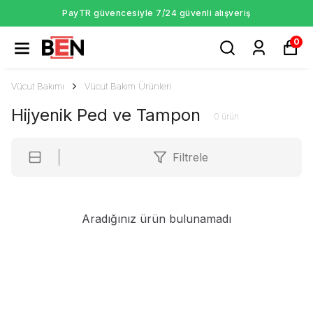
PayTR güvencesiyle 7/24 güvenli alışveriş
0
Vücut Bakımı
Vücut Bakım Ürünleri
Hijyenik Ped ve Tampon
0
ürün
Filtrele
Aradığınız ürün bulunamadı