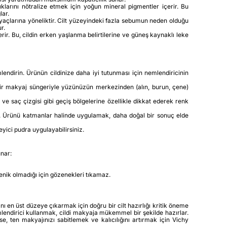
ıklarını nötralize etmek için yoğun mineral pigmentler içerir. Bu
lar.
iyaçlarına yöneliktir. Cilt yüzeyindeki fazla sebumun neden olduğu
r.
rir. Bu, cildin erken yaşlanma belirtilerine ve güneş kaynaklı leke
lendirin. Ürünün cildinize daha iyi tutunması için nemlendiricinin
 bir makyaj süngeriyle yüzünüzün merkezinden (alın, burun, çene)
ve saç çizgisi gibi geçiş bölgelerine özellikle dikkat ederek renk
siniz. Ürünü katmanlar halinde uygulamak, daha doğal bir sonuç elde
yici pudra uygulayabilirsiniz.
unar:
jenik olmadığı için gözenekleri tıkamaz.
ı en üst düzeye çıkarmak için doğru bir cilt hazırlığı kritik öneme
emlendirici kullanmak, cildi makyaja mükemmel bir şekilde hazırlar.
 ten makyajınızı sabitlemek ve kalıcılığını artırmak için Vichy