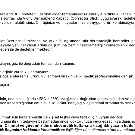
nd 3D Fondöten'i, serinin diğer tamamlayıcı ürünleriyle birlikte kullanabilirsi
eya sonrasında Vichy Dermablend Kapatıcı (Corrector Stick) uygulayarak hedefle
 de yardım alabilirsiniz. Cilt tipinize ve ihtiyaçlarınıza en uygun ürün kombina
 üzerindeki toleransı ve etkinliği açısından sıkı dermatolojik kontroller altı
u sayede yeni cilt kusurlarının oluşumuna zemin hazırlamadığı "komedojenik deği
stleri ile de desteklenmektedir.
gulayın, göz ile doğrudan temasından kaçının.
.
alerjiniz varsa kullanmayınız.
iş gözlemlerseniz, ürünü kullanmayı bırakın ve bir sağlık profesyoneline danışın.
açının.
çin, oda sıcaklığında (15°C - 25°C aralığında), doğrudan güneş ışığından ve aş
kıca kapatıldığından emin olunuz. Ürünü banyo gibi aşırı nemli ortamlarda bırak
sunmak için hazırlanmıştır ve kişisel teşhis veya tedavi için uygun değildir.
orununa ilişkin tedaviye başlamadan önce, doktorunuza veya eczacınıza danışma
. Orijinal ve güvenilir dermokozmetik kullanarak sağlıklı yaşam hedefl
ğlık Beyanları Hakkında Yönetmelik
ve ilgili diğer düzenlemelere tam uyumludur.