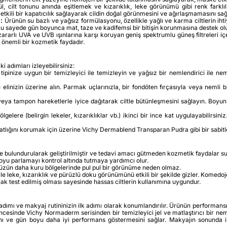
, cilt tonunu anında eşitlemek ve kızarıklık, leke görünümü gibi renk farklıl
etkili bir kapatıcılık sağlayarak cildin doğal görünmesini ve ağırlaşmamasını sağ
:
Ürünün su bazlı ve yağsız formülasyonu, özellikle yağlı ve karma ciltlerin iht
Bu sayede gün boyunca mat, taze ve kadifemsi bir bitişin korunmasına destek olu
zararlı UVA ve UVB ışınlarına karşı koruyan geniş spektrumlu güneş filtreleri içe
nemli bir kozmetik faydadır.
adımları izleyebilirsiniz:
tipinize uygun bir temizleyici ile temizleyin ve yağsız bir nemlendirici ile nem
elinizin üzerine alın. Parmak uçlarınızla, bir fondöten fırçasıyla veya nemli
eya tampon hareketlerle iyice dağıtarak ciltle bütünleşmesini sağlayın. Boyun 
ölgelere (belirgin lekeler, kızarıklıklar vb.) ikinci bir ince kat uygulayabilir
atlığını korumak için üzerine Vichy Dermablend Transparan Pudra gibi bir sabitle
ünde bulundurularak geliştirilmiştir ve tedavi amacı gütmeden kozmetik faydalar s
oyu parlamayı kontrol altında tutmaya yardımcı olur.
üzün daha kuru bölgelerinde pul pul bir görünüme neden olmaz.
ile leke, kızarıklık ve pürüzlü doku görünümünü etkili bir şekilde gizler. Komedo
ak test edilmiş olması sayesinde hassas ciltlerin kullanımına uygundur.
ımı ve makyaj rutininizin ilk adımı olarak konumlandırılır. Ürünün performansın
n öncesinde Vichy Normaderm serisinden bir temizleyici jel ve matlaştırıcı bir n
ı ve gün boyu daha iyi performans göstermesini sağlar. Makyajın sonunda ise,