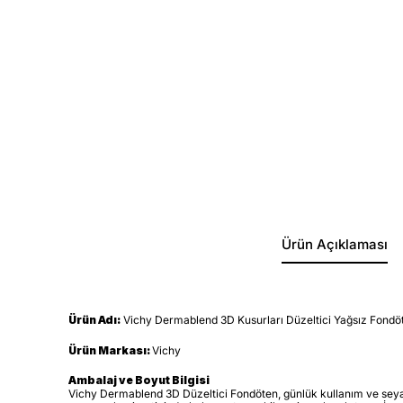
Ürün Açıklaması
Ürün Adı:
Vichy Dermablend 3D Kusurları Düzeltici Yağsız Fondöte
Ürün Markası:
Vichy
Ambalaj ve Boyut Bilgisi
Vichy Dermablend 3D Düzeltici Fondöten, günlük kullanım ve seyah