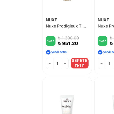
NUXE
NUXE
Nuxe Prodigieux Tinted Moisturizing BB Cream - 01 30 ml
₺ 1,300.00
₺
%
27
%
27
₺ 951.20
₺
SEPETE
EKLE