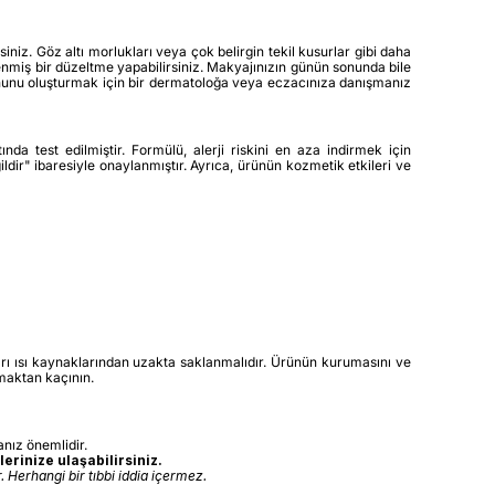
niz. Göz altı morlukları veya çok belirgin tekil kusurlar gibi daha
nmiş bir düzeltme yapabilirsiniz. Makyajınızın günün sonunda bile
syonunu oluşturmak için bir dermatoloğa veya eczacınıza danışmanız
nda test edilmiştir. Formülü, alerji riskini en aza indirmek için
ldir" ibaresiyle onaylanmıştır. Ayrıca, ürünün kozmetik etkileri ve
ırı ısı kaynaklarından uzakta saklanmalıdır. Ürünün kurumasını ve
maktan kaçının.
nız önemlidir.
erinize ulaşabilirsiniz.
 Herhangi bir tıbbi iddia içermez.