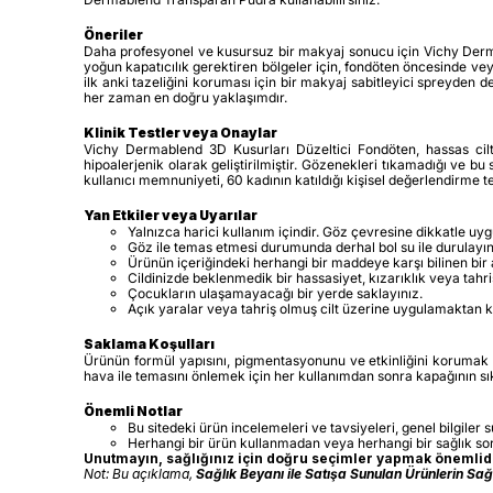
Öneriler
Daha profesyonel ve kusursuz bir makyaj sonucu için Vichy Dermable
yoğun kapatıcılık gerektiren bölgeler için, fondöten öncesinde v
ilk anki tazeliğini koruması için bir makyaj sabitleyici spreyden
her zaman en doğru yaklaşımdır.
Klinik Testler veya Onaylar
Vichy Dermablend 3D Kusurları Düzeltici Fondöten, hassas ciltler
hipoalerjenik olarak geliştirilmiştir. Gözenekleri tıkamadığı ve b
kullanıcı memnuniyeti, 60 kadının katıldığı kişisel değerlendirme te
Yan Etkiler veya Uyarılar
Yalnızca harici kullanım içindir. Göz çevresine dikkatle uy
Göz ile temas etmesi durumunda derhal bol su ile durulayın
Ürünün içeriğindeki herhangi bir maddeye karşı bilinen bir 
Cildinizde beklenmedik bir hassasiyet, kızarıklık veya tahr
Çocukların ulaşamayacağı bir yerde saklayınız.
Açık yaralar veya tahriş olmuş cilt üzerine uygulamaktan k
Saklama Koşulları
Ürünün formül yapısını, pigmentasyonunu ve etkinliğini korumak i
hava ile temasını önlemek için her kullanımdan sonra kapağının sı
Önemli Notlar
Bu sitedeki ürün incelemeleri ve tavsiyeleri, genel bilgiler 
Herhangi bir ürün kullanmadan veya herhangi bir sağlık s
Unutmayın, sağlığınız için doğru seçimler yapmak önemlidir
Not: Bu açıklama,
Sağlık Beyanı ile Satışa Sunulan Ürünlerin Sa