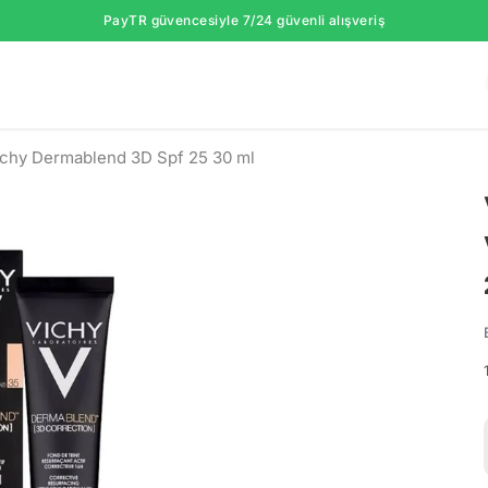
PayTR güvencesiyle 7/24 güvenli alışveriş
ichy Dermablend 3D Spf 25 30 ml