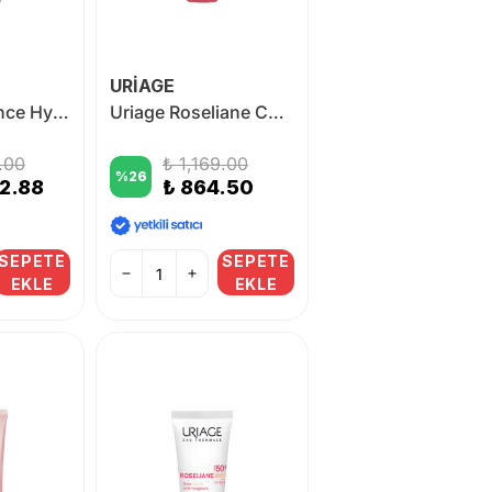
URİAGE
BioNike Defence Hydractive BB Spf15 Medium Cream 40 ml
Uriage Roseliane CC Krem SPF 50+ Renkli Nemlendirici Light 40ml
.00
₺ 1,169.00
%
26
02.88
₺ 864.50
SEPETE
SEPETE
EKLE
EKLE