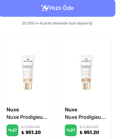
Nuxe
Nuxe
Uriage
Nuxe Prodigieux Tinted Moisturizing BB Cream - 01 30 ml
Nuxe Prodigieux Tinted Moisturizing BB Cream - 02 30 ml
₺ 1,300.00
₺ 1,300.00
%
27
%
27
%
26
₺ 951.20
₺ 951.20