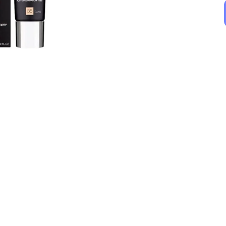
BioNike
Uriage
BioNike Defence Hydractive BB Spf15 Medium Cream 40 ml
Uriage Roseliane CC Krem SPF 50+ Renkli Nemlendirici Light 40ml
₺ 1,319.00
₺ 1,169.00
%
24
%
26
₺ 1,002.88
₺ 864.50