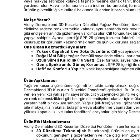
veya makyaj setinizde kolayca taşınabilmesine olanak tanır. İnce
yardımcı olur. Hava ile teması en aza indiren bu ambalaj, formü
ürünün güvenilirliği ve kalitesi hakkında ilk andan itibaren olumlu b
Ne İşe Yarar?
Vichy Dermablend 3D Kusurları Düzeltici Yağsız Fondöten, özellik
cildinize sadece renk vermekle kalmaz, aynı zamanda çok boyutlu 
gibi endişeleri anında gizlemeye yardımcı olur. Cilt tonunu tek bi
yapıya sahiptir. Ayrıca, içerdiği SPF 25 güneş koruma faktörü il
kusursuz bir görünüm kazandırmak hem de günlük koruma sağlamak 
Öne Çıkan Kozmetik Faydaları:
Yüksek Kapatıcılık ve Doku Düzeltme:
Cilt yüzeyindeki 
Doğal Mat Bitiş:
Yağsız formülü sayesinde ciltteki parlama
Uzun Süreli Kalıcılık (16 Saat):
Özel formülü sayesinde gü
Geniş Spektrumlu Güneş Koruması:
SPF 25 içeriği ile 
Hafif ve Konforlu Yapı:
Yüksek kapatıcılığına rağmen cilt
Ürün Açıklaması
Yağlı ve kusurlu görünüme eğilimli bir cilde sahip olmak, doğru 
Dermablend 3D Kusurları Düzeltici Fondöten'i geliştirdi. Bu ürün
verilen yenilikçi yaklaşımı sayesinde, cilt yüzeyindeki girinti ve ç
ve renk düzensizlikleri gibi belirgin cilt endişeleri olanlar için
yaratan hafif bir dokuya sahiptir. Yağsız (oil-free) yapısı, gözene
bile makyajınızın akma, bulaşma veya oksitlenme yapmadan yerinde k
yüksek kapatıcılıklı ve kalıcı fondöten" arayanlar için Vichy De
Ürün Etki Mekanizması
Vichy Dermablend 3D Kusurları Düzeltici Fondöten'in performansı, 
3D Düzeltme Teknolojisi:
Bu teknoloji, ürünün en ayırt 
dokunun, genişlemiş gözeneklerin ve ince çizgilerin üzerine
yanılsamadır. İkinci olarak, bu teknoloji, yüksek orandaki