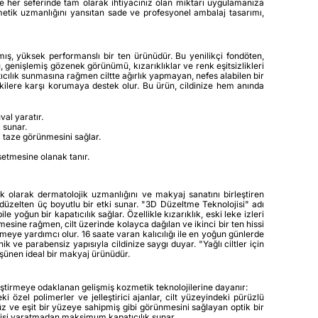
ve her seferinde tam olarak ihtiyacınız olan miktarı uygulamanıza
metik uzmanlığını yansıtan sade ve profesyonel ambalaj tasarımı,
mış, yüksek performanslı bir ten ürünüdür. Bu yenilikçi fondöten,
genişlemiş gözenek görünümü, kızarıklıklar ve renk eşitsizlikleri
ıcılık sunmasına rağmen ciltte ağırlık yapmayan, nefes alabilen bir
tkilere karşı korumaya destek olur. Bu ürün, cildinize hem anında
val yaratır.
 sunar.
i taze görünmesini sağlar.
setmesine olanak tanır.
ik olarak dermatolojik uzmanlığını ve makyaj sanatını birleştiren
düzelten üç boyutlu bir etki sunar. "3D Düzeltme Teknolojisi" adı
 yoğun bir kapatıcılık sağlar. Özellikle kızarıklık, eski leke izleri
esine rağmen, cilt üzerinde kolayca dağılan ve ikinci bir ten hissi
emeye yardımcı olur. 16 saate varan kalıcılığı ile en yoğun günlerde
 ve parabensiz yapısıyla cildinize saygı duyar. "Yağlı ciltler için
şünen ideal bir makyaj ürünüdür.
eştirmeye odaklanan gelişmiş kozmetik teknolojilerine dayanır:
i özel polimerler ve jelleştirici ajanlar, cilt yüzeyindeki pürüzlü
düz ve eşit bir yüzeye sahipmiş gibi görünmesini sağlayan optik bir
tkisi yaratmadan maksimum kapatıcılık sunar.