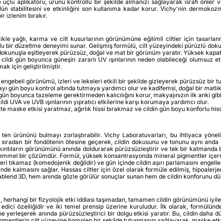
 uçlu aplikatörü, ürünü kontrollü bir şekilde almanızı sağlayarak israfı önler 
lün stabilitesini ve etkinliğini son kullanıma kadar korur. Vichy'nin dermokoz
ir izlenim bırakır.
le yağlı, karma ve cilt kusurlarının görünümüne eğilimli ciltler için tasarlan
bir düzeltme deneyimi sunar. Gelişmiş formülü, cilt yüzeyindeki pürüzlü doku, 
r dokunuşla eşitleyerek pürüzsüz, doğal ve mat bir görünüm yaratır. Yüksek kapat
e cildi gün boyunca güneşin zararlı UV ışınlarının neden olabileceği olumsuz e
için geliştirilmiştir.
engebeli görünümü, izleri ve lekeleri etkili bir şekilde gizleyerek pürüzsüz bir tu
yı gün boyu kontrol altında tutmaya yardımcı olur ve kadifemsi, doğal bir matlık
n boyunca tazeleme gerektirmeden kalıcılığını korur, makyajınızın ilk anki gib
cildi UVA ve UVB ışınlarının yıpratıcı etkilerine karşı korumaya yardımcı olur.
te maske etkisi yaratmaz, ağırlık hissi bırakmaz ve cildin gün boyu konforlu his
ten ürününü bulmayı zorlaştırabilir. Vichy Laboratuvarları, bu ihtiyaca yönel
, sıradan bir fondötenin ötesine geçerek, cildin dokusunu ve tonunu aynı anda 
ıkıntıların görünümünü anında doldurarak pürüzsüzleştirir ve tek bir katmanda bile
 mükemmel bir çözümdür. Formül, yüksek konsantrasyonda mineral pigmentler içerm
kleri tıkamaz (komedojenik değildir) ve gün içinde cildin aşırı parlamasını engell
almasını sağlar. Hassas ciltler için özel olarak formüle edilmiş, hipoalerjenik
rmablend 3D, hem anında gözle görülür sonuçlar sunan hem de cildin konforunu dü
herhangi bir fizyolojik etki iddiası taşımadan, tamamen cildin görünümünü iyil
edici özelliğidir ve iki temel prensip üzerine kuruludur. İlk olarak, formülündek
 yerleşerek anında pürüzsüzleştirici bir dolgu etkisi yaratır. Bu, cildin daha 
 pigmentlerin cilt yüzeyine homojen bir şekilde tutunmasını sağlayarak, maske e