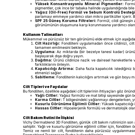
Yüksek Konsantrasyonlu Mineral Pigmentler:
Formül
pigmentler, çok ince bir tabaka halinde uygulandığında bile 
Yağsız (Oil-Free) Formül ve Sebum Kontrolü Desteği
parlamayı emmeye yardımcı olan mikro partiküller içerir. 
SPF 25 Güneş Koruma Filtreleri:
Formül, cildi güneşin 
görünümünün oluşumuna karşı korunmasına yardımcı olan ö
Kullanım Talimatları
Mükemmel ve pürüzsüz bir ten görünümü elde etmek için aşağıdaki 
Cilt Hazırlığı:
Fondöteni uygulamadan önce cildinizi, cilt 
tamamen emilmesini bekleyin.
Uygulama:
Az miktarda (bir bezelye tanesi kadar) ürünü 
başlayarak dışa doğru yayın.
Dağıtma:
Ürünü cildinize nazik ve dairesel hareketlerle v
farklılıklarını önleyin.
Kapatıcılığı Artırma:
Daha fazla kapatıcılık istediğiniz b
etmenizi sağlar.
Sabitleme:
Fondötenin kalıcılığını artırmak ve gün boyu m
Cilt Tipleri ve Faydalar
Bu fondöten, özellikle aşağıdaki cilt tiplerinin ihtiyaçları göz ön
Yağlı Ciltler:
Yağsız formülü ve mat bitişi sayesinde gün b
Karma Ciltler:
T bölgesindeki yağlanmayı dengelerken, y
Kusurlu Görünüme Eğilimli Ciltler:
Yüksek kapatıcılığı 
Hassas Ciltler:
Hipoalerjenik formülü ve dermatolojik olar
Cilt Bakım Rutini ile İlişkisi
Vichy Dermablend 3D Fondöten, günlük cilt bakım rutininizin son ad
sahiptir. Yağlı ve kusurlu görünüme eğilimli ciltler için, fondöte
Temiz ve nemli bir cilt, fondötenin daha pürüzsüz uygulanmasın
Dermablend Transparan Pudra kullanabilirsiniz.