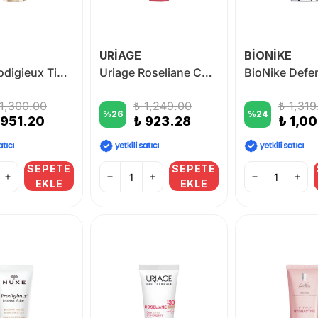
URİAGE
BİONİKE
Nuxe Prodigieux Tinted Moisturizing BB Cream - 02 30 ml
Uriage Roseliane CC Cream Spf30 40ml
 1,300.00
₺ 1,249.00
₺ 1,319
%
26
%
24
 951.20
₺ 923.28
₺ 1,0
SEPETE
SEPETE
EKLE
EKLE