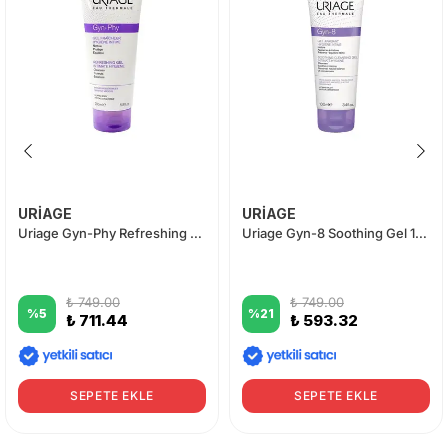
URİAGE
URİAGE
Uriage Gyn-Phy Refreshing Gel 200ml
Uriage Gyn-8 Soothing Gel 100ml
₺ 749.00
₺ 749.00
%
5
%
21
₺ 711.44
₺ 593.32
SEPETE EKLE
SEPETE EKLE