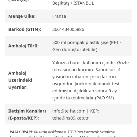
Beşiktaş / İSTANBUL
Menşe Ülke:
Fransa
Barkod (GTIN):
3661434005886
500 ml pompalı plastik şişe (PET -
Ambalaj Türü:
Geri dönüştürülebilir)
Yalnızca harici kullanım içindir. Gözle
temasından kaçının. Sabunsuz. 4
Ambalaj
yaşından itibaren çocuklar için
Üzerindeki
uygundur. Jinekolojik olarak test
Uyarılar:
edilmiştir. Açıldıktan sonra 9 ay
içinde tüketilmelidir (PAO 9M).
İletişim Kanalları
info@te-ha.com
| KEP:
(E-posta/KEP):
teha@hs09.kep.tr
YASAL UYARI:
Bu ürün açıklaması, TİTCK'nın Kozmetik Ürünlerin