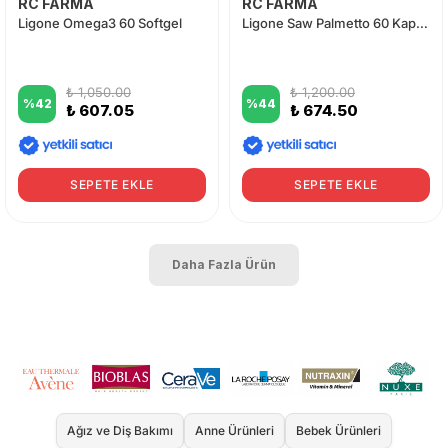
RC FARMA
RC FARMA
Ligone Omega3 60 Softgel
Ligone Saw Palmetto 60 Kapsül
₺ 1,050.00
₺ 1,200.00
%
42
%
44
₺ 607.05
₺ 674.50
SEPETE EKLE
SEPETE EKLE
Daha Fazla Ürün
Ağız ve Diş Bakımı
Anne Ürünleri
Bebek Ürünleri