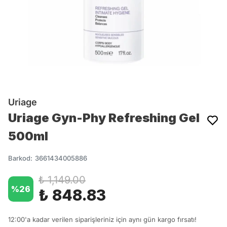
Uriage
Uriage Gyn-Phy Refreshing Gel
500ml
Barkod
:
3661434005886
₺ 1,149.00
%
26
₺ 848.83
12:00'a kadar verilen siparişleriniz için aynı gün kargo fırsatı!