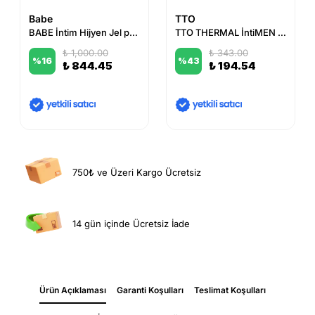
Babe
TTO
BABE İntim Hijyen Jel pH 4.5 - 250ml
TTO THERMAL İntiMEN Temizleme Mendili 12 Adet
₺ 1,000.00
₺ 343.00
%
16
%
43
₺ 844.45
₺ 194.54
750₺ ve Üzeri Kargo Ücretsiz
14 gün içinde Ücretsiz İade
Ürün Açıklaması
Garanti Koşulları
Teslimat Koşulları