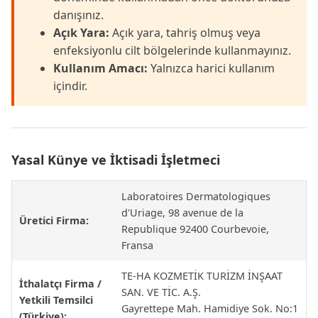
danışınız.
Açık Yara:
Açık yara, tahriş olmuş veya
enfeksiyonlu cilt bölgelerinde kullanmayınız.
Kullanım Amacı:
Yalnızca harici kullanım
içindir.
Yasal Künye ve İktisadi İşletmeci
Laboratoires Dermatologiques
d'Uriage, 98 avenue de la
Üretici Firma:
Republique 92400 Courbevoie,
Fransa
TE-HA KOZMETİK TURİZM İNŞAAT
İthalatçı Firma /
SAN. VE TİC. A.Ş.
Yetkili Temsilci
Gayrettepe Mah. Hamidiye Sok. No:1
(Türkiye):