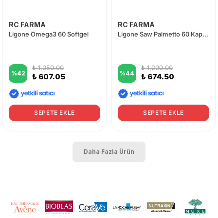
RC FARMA
RC FARMA
Ligone Omega3 60 Softgel
Ligone Saw Palmetto 60 Kapsül
₺ 1,050.00
₺ 1,200.00
%
42
%
44
₺ 607.05
₺ 674.50
SEPETE EKLE
SEPETE EKLE
Daha Fazla Ürün