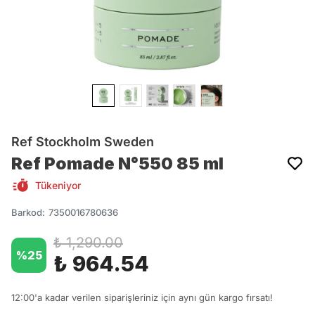
Ref Stockholm Sweden
Ref Pomade N°550 85 ml
Tükeniyor
Barkod
:
7350016780636
₺ 1,290.00
%
25
₺ 964.54
12:00'a kadar verilen siparişleriniz için aynı gün kargo fırsatı!