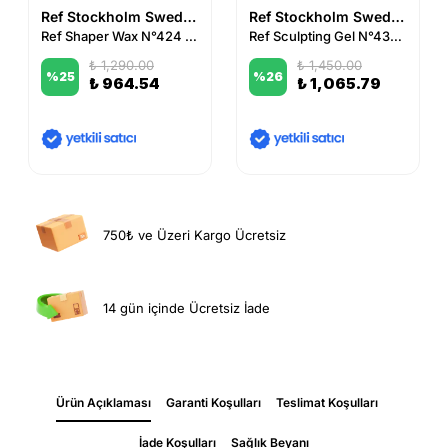
Ref Stockholm Sweden
Ref Stockholm Sweden
Ref Shaper Wax N°424 85 ml
Ref Sculpting Gel N°433 150 ml
₺ 1,290.00
₺ 1,450.00
%
25
%
26
₺ 964.54
₺ 1,065.79
750₺ ve Üzeri Kargo Ücretsiz
14 gün içinde Ücretsiz İade
Ürün Açıklaması
Garanti Koşulları
Teslimat Koşulları
İade Koşulları
Sağlık Beyanı