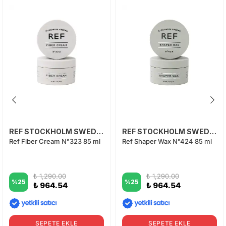
REF STOCKHOLM SWEDEN
REF STOCKHOLM SWEDEN
Ref Fiber Cream N°323 85 ml
Ref Shaper Wax N°424 85 ml
₺ 1,290.00
₺ 1,290.00
%
25
%
25
₺ 964.54
₺ 964.54
SEPETE EKLE
SEPETE EKLE