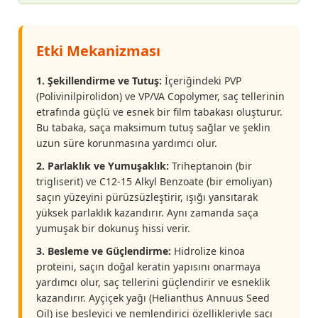
Etki Mekanizması
1. Şekillendirme ve Tutuş:
İçeriğindeki PVP
(Polivinilpirolidon) ve VP/VA Copolymer, saç tellerinin
etrafında güçlü ve esnek bir film tabakası oluşturur.
Bu tabaka, saça maksimum tutuş sağlar ve şeklin
uzun süre korunmasına yardımcı olur.
2. Parlaklık ve Yumuşaklık:
Triheptanoin (bir
trigliserit) ve C12-15 Alkyl Benzoate (bir emoliyan)
saçın yüzeyini pürüzsüzleştirir, ışığı yansıtarak
yüksek parlaklık kazandırır. Aynı zamanda saça
yumuşak bir dokunuş hissi verir.
3. Besleme ve Güçlendirme:
Hidrolize kinoa
proteini, saçın doğal keratin yapısını onarmaya
yardımcı olur, saç tellerini güçlendirir ve esneklik
kazandırır. Ayçiçek yağı (Helianthus Annuus Seed
Oil) ise besleyici ve nemlendirici özellikleriyle saçı