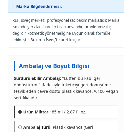
ℹ️
Marka Bilgilendirmesi:
REF, İsveç merkezli profesyonel saç bakım markasıdır. Marka
isminde yer alan ibareler ticari unvandır; ürünlerimiz ilaç
değildir, kozmetik yönetmeliğine uygun olarak formüle
edilmiştir. Bu ürün İsveç'te üretilmiştir.
Ambalaj ve Boyut Bilgisi
Sürdürülebilir Ambalaj:
"Lütfen bu kabı geri
dönüştürün." ifadesiyle tüketiciyi geri dönüşüme
teşvik eden çevre dostu plastik kavanoz. %100 Vegan
sertifikalıdır.
⚫
Ürün Miktarı:
85 ml / 2.87 fl. oz.
⚪
Ambalaj Türü:
Plastik kavanoz (Geri