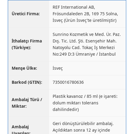
REF International AB,
Üretici Firma:
Frösundaleden 2B, 169 75 Solna,
İsveç (Ürün İsveç'te üretilmiştir)
Sunrino Kozmetik ve Med. Ür. Paz.
İthalatçı Firma
Dış. Tic. Ltd. Şti. Esenşehir Mah.
(Türkiye):
Natoyolu Cad. Tokaç İş Merkezi
No:249 D:3 Ümraniye / İstanbul
Menşe Ülke:
İsveç
Barkod (GTIN):
7350016780636
Plastik kavanoz / 85 ml (e işareti:
Ambalaj Türü /
dolum miktarı tolerans
Miktar:
dahilindedir)
Geri dönüştürülebilir ambalaj.
Ambalaj
Açıldıktan sonra 12 ay içinde
Uyarıları: