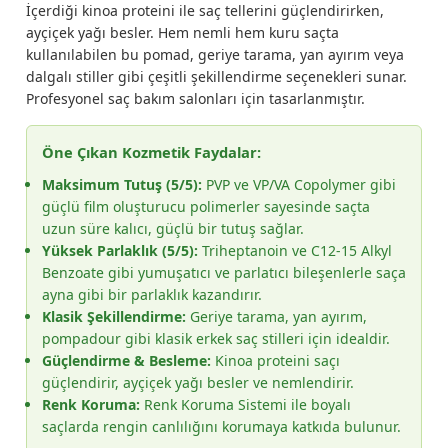
İçerdiği kinoa proteini ile saç tellerini güçlendirirken,
ayçiçek yağı besler. Hem nemli hem kuru saçta
kullanılabilen bu pomad, geriye tarama, yan ayırım veya
dalgalı stiller gibi çeşitli şekillendirme seçenekleri sunar.
Profesyonel saç bakım salonları için tasarlanmıştır.
Öne Çıkan Kozmetik Faydalar:
Maksimum Tutuş (5/5):
PVP ve VP/VA Copolymer gibi
güçlü film oluşturucu polimerler sayesinde saçta
uzun süre kalıcı, güçlü bir tutuş sağlar.
Yüksek Parlaklık (5/5):
Triheptanoin ve C12-15 Alkyl
Benzoate gibi yumuşatıcı ve parlatıcı bileşenlerle saça
ayna gibi bir parlaklık kazandırır.
Klasik Şekillendirme:
Geriye tarama, yan ayırım,
pompadour gibi klasik erkek saç stilleri için idealdir.
Güçlendirme & Besleme:
Kinoa proteini saçı
güçlendirir, ayçiçek yağı besler ve nemlendirir.
Renk Koruma:
Renk Koruma Sistemi ile boyalı
saçlarda rengin canlılığını korumaya katkıda bulunur.