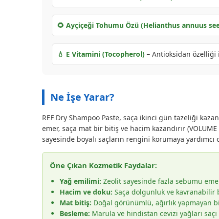
🌻 Ayçiçeği Tohumu Özü (Helianthus annuus see
💧 E Vitamini (Tocopherol)
– Antioksidan özelliği i
Ne İşe Yarar?
REF Dry Shampoo Paste, saça ikinci gün tazeliği kazan
emer, saça mat bir bitiş ve hacim kazandırır (VOLUME 5/
sayesinde boyalı saçların rengini korumaya yardımcı o
Öne Çıkan Kozmetik Faydalar:
Yağ emilimi:
Zeolit sayesinde fazla sebumu emer,
Hacim ve doku:
Saça dolgunluk ve kavranabilir 
Mat bitiş:
Doğal görünümlü, ağırlık yapmayan bir
Besleme:
Marula ve hindistan cevizi yağları saçı 