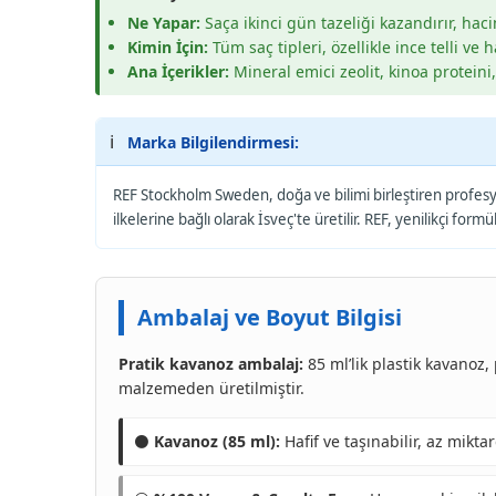
Ne Yapar:
Saça ikinci gün tazeliği kazandırır, hac
Kimin İçin:
Tüm saç tipleri, özellikle ince telli ve 
Ana İçerikler:
Mineral emici zeolit, kinoa proteini
ℹ️
Marka Bilgilendirmesi:
REF Stockholm Sweden, doğa ve bilimi birleştiren profesyo
ilkelerine bağlı olarak İsveç'te üretilir. REF, yenilikçi for
Ambalaj ve Boyut Bilgisi
Pratik kavanoz ambalaj:
85 ml’lik plastik kavanoz
malzemeden üretilmiştir.
⚫
Kavanoz (85 ml):
Hafif ve taşınabilir, az mikta