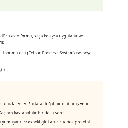
ür. Paste formu, saça kolayca uygulanır ve
ır.
eği tohumu özü (Colour Preserve System) ise boyalı
tir.
u hızla emer. Saçlara doğal bir mat bitiş verir.
açlara kavranabilir bir doku verir.
yumuşatır ve esnekliğini artırır. Kinoa proteini