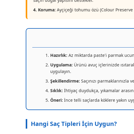
saçın doğal yapısını destekler.
4. Koruma:
Ayçiçeği tohumu özü (Colour Preserve Sy
Hazırlık:
Az miktarda paste'i parmak ucunuz
Uygulama:
Ürünü avuç içlerinizde ısıtara
uygulayın.
Şekillendirme:
Saçınızı parmaklarınızla ve
Sıklık:
İhtiyaç duydukça, yıkamalar arasınd
Öneri:
İnce telli saçlarda köklere yakın u
Hangi Saç Tipleri İçin Uygun?