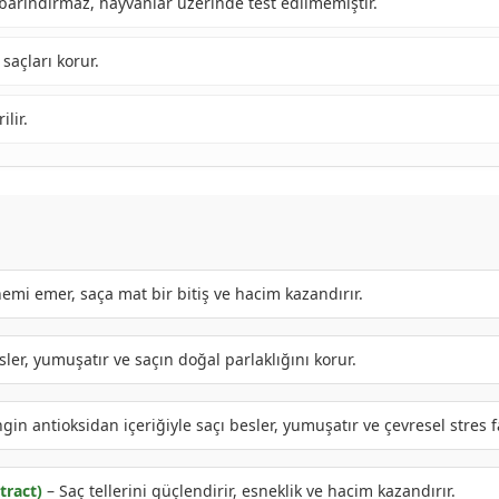
barındırmaz, hayvanlar üzerinde test edilmemiştir.
 saçları korur.
lir.
nemi emer, saça mat bir bitiş ve hacim kazandırır.
ler, yumuşatır ve saçın doğal parlaklığını korur.
gin antioksidan içeriğiyle saçı besler, yumuşatır ve çevresel stres f
tract)
– Saç tellerini güçlendirir, esneklik ve hacim kazandırır.