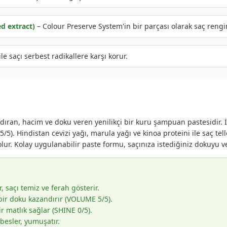
d extract)
– Colour Preserve System'in bir parçası olarak saç rengi
le saçı serbest radikallere karşı korur.
dıran, hacim ve doku veren yenilikçi bir kuru şampuan pastesidir. İ
5). Hindistan cevizi yağı, marula yağı ve kinoa proteini ile saç tel
lur. Kolay uygulanabilir paste formu, saçınıza istediğiniz dokuyu v
 saçı temiz ve ferah gösterir.
bir doku kazandırır (VOLUME 5/5).
 matlık sağlar (SHINE 0/5).
besler, yumuşatır.