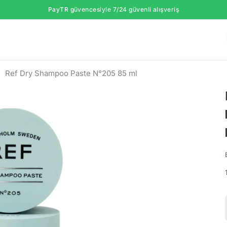
PayTR güvencesiyle 7/24 güvenli alışveriş
Ref Dry Shampoo Paste N°205 85 ml