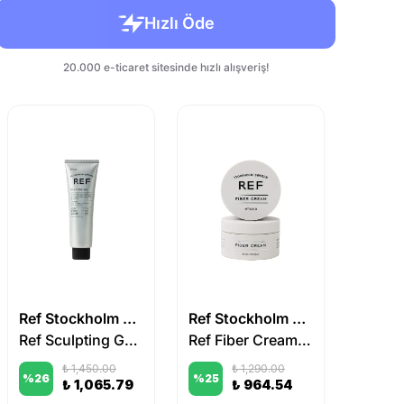
Ref Stockholm Sweden
Ref Stockholm Sweden
Ref Sculpting Gel N°433 150 ml
Ref Fiber Cream N°323 85 ml
₺ 1,450.00
₺ 1,290.00
%
26
%
25
%
25
₺ 1,065.79
₺ 964.54