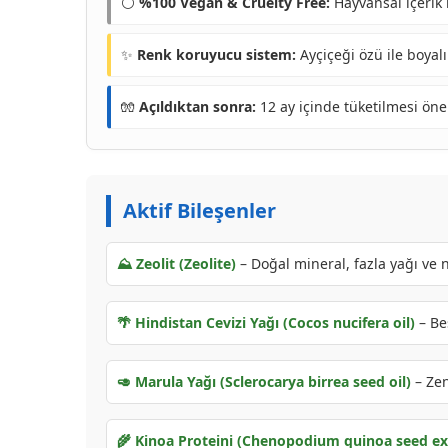
⚪
%100 Vegan & Cruelty Free:
Hayvansal içerik 
✨
Renk koruyucu sistem:
Ayçiçeği özü ile boyalı
🧤
Açıldıktan sonra:
12 ay içinde tüketilmesi öneri
Aktif Bileşenler
⛰️ Zeolit (Zeolite)
– Doğal mineral, fazla yağı ve 
🌴 Hindistan Cevizi Yağı (Cocos nucifera oil)
– Bes
🥑 Marula Yağı (Sclerocarya birrea seed oil)
– Zen
🌾 Kinoa Proteini (Chenopodium quinoa seed ex