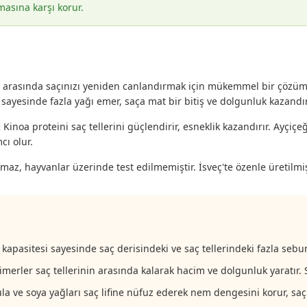
masına karşı korur.
arasında saçınızı yeniden canlandırmak için mükemmel bir çözümd
t sayesinde fazla yağı emer, saça mat bir bitiş ve dolgunluk kazandır
:
Kinoa proteini saç tellerini güçlendirir, esneklik kazandırır. Ayçiç
cı olur.
maz, hayvanlar üzerinde test edilmemiştir. İsveç'te özenle üretilmiş
 kapasitesi sayesinde saç derisindeki ve saç tellerindeki fazla sebum
imerler saç tellerinin arasında kalarak hacim ve dolgunluk yaratır. S
la ve soya yağları saç lifine nüfuz ederek nem dengesini korur, saçı 