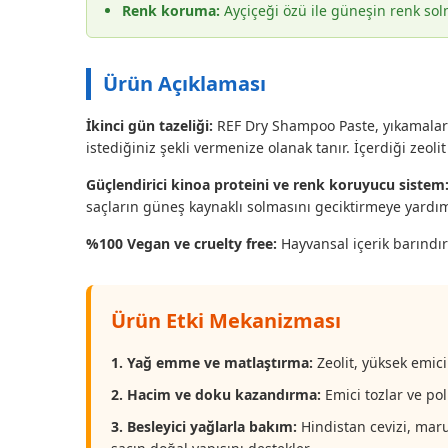
Renk koruma:
Ayçiçeği özü ile güneşin renk sol
Ürün Açıklaması
İkinci gün tazeliği:
REF Dry Shampoo Paste, yıkamalar 
istediğiniz şekli vermenize olanak tanır. İçerdiği zeoli
Güçlendirici kinoa proteini ve renk koruyucu sistem
saçların güneş kaynaklı solmasını geciktirmeye yardım
%100 Vegan ve cruelty free:
Hayvansal içerik barındır
Ürün Etki Mekanizması
1. Yağ emme ve matlaştırma:
Zeolit, yüksek emici
2. Hacim ve doku kazandırma:
Emici tozlar ve pol
3. Besleyici yağlarla bakım:
Hindistan cevizi, maru