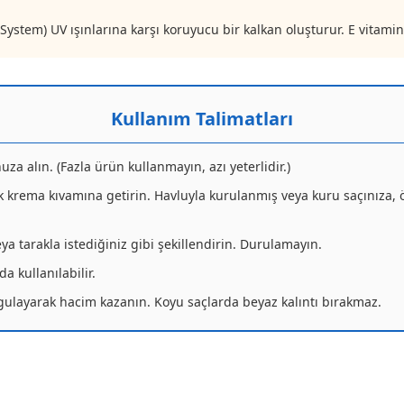
stem) UV ışınlarına karşı koruyucu bir kalkan oluşturur. E vitamini
Kullanım Talimatları
a alın. (Fazla ürün kullanmayın, azı yeterlidir.)
k krema kıvamına getirin. Havluyla kurulanmış veya kuru saçınıza, ö
ya tarakla istediğiniz gibi şekillendirin. Durulamayın.
a kullanılabilir.
ygulayarak hacim kazanın. Koyu saçlarda beyaz kalıntı bırakmaz.