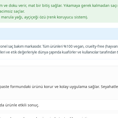
im ve doku verir, mat bir bitiş sağlar. Yıkamaya gerek kalmadan saçı 
hacimsiz saçlar.
, marula yağı, ayçiçeği özü (renk koruyucu sistem).
nel saç bakım markasıdır. Tüm ürünleri %100 vegan, cruelty-free (hayvanlar
mülleri ve etik değerleriyle dünya çapında kuaförler ve kullanıcılar tarafından
, paste formundaki ürünü korur ve kolay uygulama sağlar. Seyahatler
rda ürünle etkili sonuç.