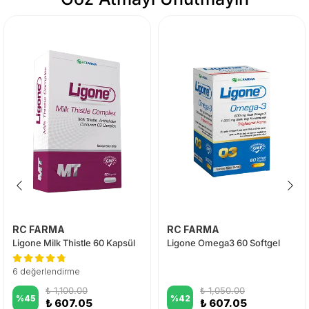
RC FARMA
RC FARMA
Ligone Milk Thistle 60 Kapsül
Ligone Omega3 60 Softgel
6 değerlendirme
₺ 1,100.00
₺ 1,050.00
%
45
%
42
₺ 607.05
₺ 607.05