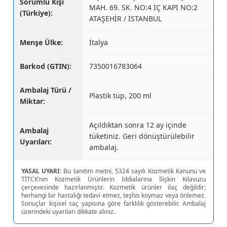
Sorumlu Kişi
MAH. 69. SK. NO:4 İÇ KAPI NO:2
(Türkiye):
ATAŞEHİR / İSTANBUL
Menşe Ülke:
İtalya
Barkod (GTIN):
7350016783064
Ambalaj Türü /
Plastik tüp, 200 ml
Miktar:
Açıldıktan sonra 12 ay içinde
Ambalaj
tüketiniz. Geri dönüştürülebilir
Uyarıları:
ambalaj.
YASAL UYARI:
Bu tanıtım metni, 5324 sayılı Kozmetik Kanunu ve
TİTCK’nın Kozmetik Ürünlerin İddialarına İlişkin Kılavuzu
çerçevesinde hazırlanmıştır. Kozmetik ürünler ilaç değildir;
herhangi bir hastalığı tedavi etmez, teşhis koymaz veya önlemez.
Sonuçlar kişisel saç yapısına göre farklılık gösterebilir. Ambalaj
üzerindeki uyarıları dikkate alınız.