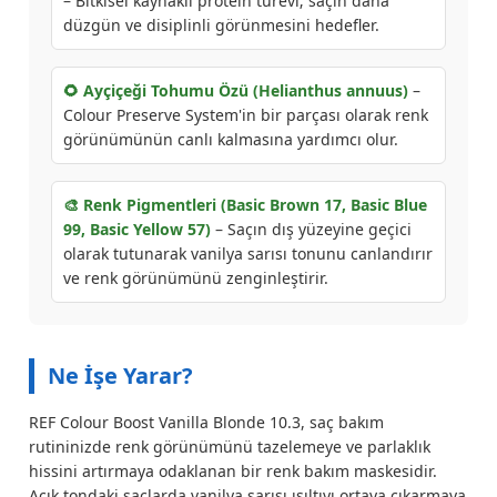
– Bitkisel kaynaklı protein türevi; saçın daha
düzgün ve disiplinli görünmesini hedefler.
🌻 Ayçiçeği Tohumu Özü (Helianthus annuus)
–
Colour Preserve System'in bir parçası olarak renk
görünümünün canlı kalmasına yardımcı olur.
🎨 Renk Pigmentleri (Basic Brown 17, Basic Blue
99, Basic Yellow 57)
– Saçın dış yüzeyine geçici
olarak tutunarak vanilya sarısı tonunu canlandırır
ve renk görünümünü zenginleştirir.
Ne İşe Yarar?
REF Colour Boost Vanilla Blonde 10.3, saç bakım
rutininizde renk görünümünü tazelemeye ve parlaklık
hissini artırmaya odaklanan bir renk bakım maskesidir.
Açık tondaki saçlarda vanilya sarısı ışıltıyı ortaya çıkarmaya