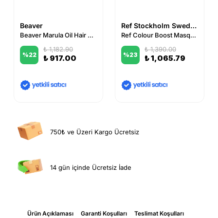
Beaver
Ref Stockholm Sweden
Beaver Marula Oil Hair Mask 250 ml
Ref Colour Boost Masque Sandy Blonde 8.31 200 ml
₺ 1,182.90
₺ 1,390.00
%
22
%
23
₺ 917.00
₺ 1,065.79
750₺ ve Üzeri Kargo Ücretsiz
14 gün içinde Ücretsiz İade
Ürün Açıklaması
Garanti Koşulları
Teslimat Koşulları