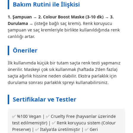
Bakım Rutini ile İlişkisi
1. Şampuan
→
2. Colour Boost Maske (3-10 dk)
→
3.
Durulama
→ (isteğe bağlı saç kremi). Renk koruyucu
şampuan ve saç kremleriyle birlikte kullanıldığında renk
canlılığı artar.
Öneriler
İlk kullanımda küçük bir tutam saçta renk testi yapmanız
önerilir. Maskeyi çok sık kullanmak (haftada 2’den fazla)
saçta ağırlık hissine neden olabilir. Ekstra parlaklık için
durulama sonrası parlaklık spreyi kullanabilirsiniz.
Sertifikalar ve Testler
✅ %100 Vegan | ✅ Cruelty Free (hayvanlar üzerinde
test edilmemiştir) | ✅ Renk koruyucu sistem (Colour
Preserve) | ✅ İtalya'da üretilmiştir | ✅ Geri