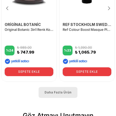
ORİGİNAL BOTANİC
REF STOCKHOLM SWEDEN
Original Botanic 3in1 Renk Koruyucu Vegan Maske Kadın 250 ml
Ref Colour Boost Masque Platinum Blonde 200 ml
₺ 989.00
₺ 1,390.00
%
24
%
23
₺ 747.99
₺ 1,065.79
SEPETE EKLE
SEPETE EKLE
Daha Fazla Ürün
Göz Atmayı Unutmayın