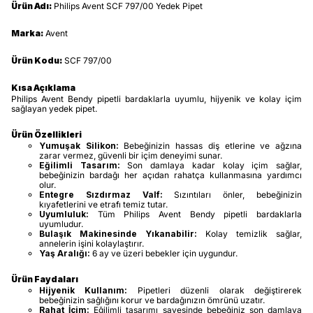
Ürün Adı:
Philips Avent SCF 797/00 Yedek Pipet
Marka:
Avent
Ürün Kodu:
SCF 797/00
Kısa Açıklama
Philips Avent Bendy pipetli bardaklarla uyumlu, hijyenik ve kolay içim
sağlayan yedek pipet.
Ürün Özellikleri
Yumuşak Silikon:
Bebeğinizin hassas diş etlerine ve ağzına
zarar vermez, güvenli bir içim deneyimi sunar.
Eğilimli Tasarım:
Son damlaya kadar kolay içim sağlar,
bebeğinizin bardağı her açıdan rahatça kullanmasına yardımcı
olur.
Entegre Sızdırmaz Valf:
Sızıntıları önler, bebeğinizin
kıyafetlerini ve etrafı temiz tutar.
Uyumluluk:
Tüm Philips Avent Bendy pipetli bardaklarla
uyumludur.
Bulaşık Makinesinde Yıkanabilir:
Kolay temizlik sağlar,
annelerin işini kolaylaştırır.
Yaş Aralığı:
6 ay ve üzeri bebekler için uygundur.
Ürün Faydaları
Hijyenik Kullanım:
Pipetleri düzenli olarak değiştirerek
bebeğinizin sağlığını korur ve bardağınızın ömrünü uzatır.
Rahat İçim:
Eğilimli tasarımı sayesinde bebeğiniz son damlaya