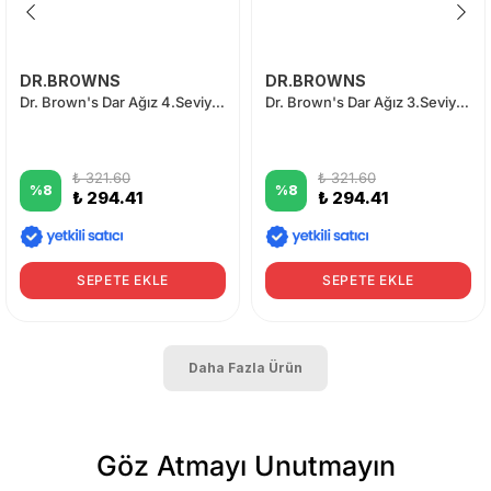
DR.BROWNS
DR.BROWNS
Dr. Brown's Dar Ağız 4.Seviye 9+ Silikon Biberon Emziği 2'li
Dr. Brown's Dar Ağız 3.Seviye 6+ Silikon Biberon Emziği 2'li
₺ 321.60
₺ 321.60
%
8
%
8
₺ 294.41
₺ 294.41
SEPETE EKLE
SEPETE EKLE
Daha Fazla Ürün
Göz Atmayı Unutmayın