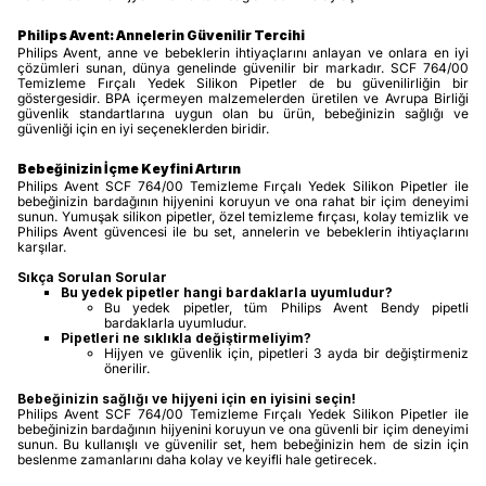
Philips Avent: Annelerin Güvenilir Tercihi
Philips Avent, anne ve bebeklerin ihtiyaçlarını anlayan ve onlara en iyi
çözümleri sunan, dünya genelinde güvenilir bir markadır. SCF 764/00
Temizleme Fırçalı Yedek Silikon Pipetler de bu güvenilirliğin bir
göstergesidir. BPA içermeyen malzemelerden üretilen ve Avrupa Birliği
güvenlik standartlarına uygun olan bu ürün, bebeğinizin sağlığı ve
güvenliği için en iyi seçeneklerden biridir.
Bebeğinizin İçme Keyfini Artırın
Philips Avent SCF 764/00 Temizleme Fırçalı Yedek Silikon Pipetler ile
bebeğinizin bardağının hijyenini koruyun ve ona rahat bir içim deneyimi
sunun. Yumuşak silikon pipetler, özel temizleme fırçası, kolay temizlik ve
Philips Avent güvencesi ile bu set, annelerin ve bebeklerin ihtiyaçlarını
karşılar.
Sıkça Sorulan Sorular
Bu yedek pipetler hangi bardaklarla uyumludur?
Bu yedek pipetler, tüm Philips Avent Bendy pipetli
bardaklarla uyumludur.
Pipetleri ne sıklıkla değiştirmeliyim?
Hijyen ve güvenlik için, pipetleri 3 ayda bir değiştirmeniz
önerilir.
Bebeğinizin sağlığı ve hijyeni için en iyisini seçin!
Philips Avent SCF 764/00 Temizleme Fırçalı Yedek Silikon Pipetler ile
bebeğinizin bardağının hijyenini koruyun ve ona güvenli bir içim deneyimi
sunun. Bu kullanışlı ve güvenilir set, hem bebeğinizin hem de sizin için
beslenme zamanlarını daha kolay ve keyifli hale getirecek.