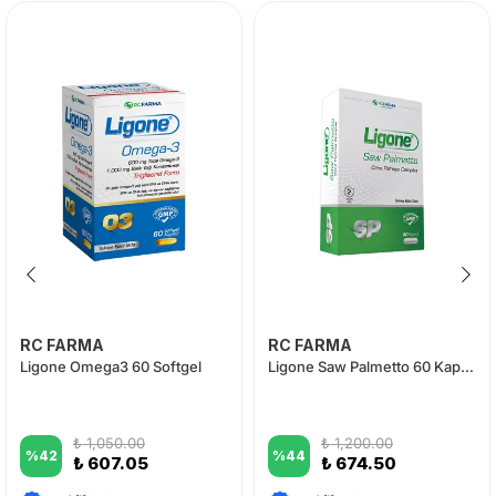
RC FARMA
RC FARMA
Ligone Omega3 60 Softgel
Ligone Saw Palmetto 60 Kapsül
₺ 1,050.00
₺ 1,200.00
%
42
%
44
₺ 607.05
₺ 674.50