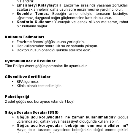
hızlandırır.
Emzirmeyi Kolaylaştırır:
Emzirme sırasında yaşanan zorlukları
azaltarak annelerin daha uzun süre emzirmesine yardımcı olur.
Bebekle Temas:
Bebeğin anne cildiyle temasını kesintiye
uğratmaz, duygusal bağın güçlenmesine katkıda bulunur.
Konforlu Kullanım:
Yumuşak ve esnek silikon malzeme, rahat
bir kullanım sağlar.
Kullanım Talimatları
Emzirme öncesi göğüs ucuna yerleştirin.
Her kullanımdan sonra ılık su ve sabunla yıkayın.
Doktorunuzun önerdiği şekilde sterilize edin.
Uyumluluk ve Ek Özellikler
Tüm Philips Avent göğüs pompaları ile uyumludur
Güvenlik ve Sertifikalar
BPA içermez.
Klinik olarak test edilmiştir.
Paket İçeriği
2 adet göğüs ucu koruyucu (standart boy)
Sıkça Sorulan Sorular (SSS)
Göğüs ucu koruyucuları ne zaman kullanılmalıdır?
Göğüs
uçlarında acı, çatlak veya hassasiyet olduğunda kullanılabilir.
Göğüs ucu koruyucuları bebeğimin emmesini etkiler mi?
Hayır, özel tasarımı sayesinde bebeğinizin doğal emme şeklini