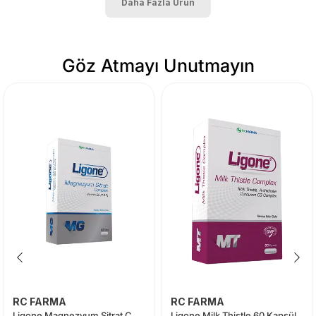
Daha Fazla Ürün
Göz Atmayı Unutmayın
RC FARMA
RC FARMA
Ligone Magnezyum Sitrat Complex 60 Tablet
Ligone Milk Thistle 60 Kapsül