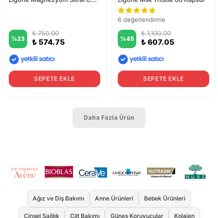
6 değerlendirme
₺ 750.00
₺ 1,100.00
%
23
%
45
₺ 574.75
₺ 607.05
SEPETE EKLE
SEPETE EKLE
Daha Fazla Ürün
Ağız ve Diş Bakımı
Anne Ürünleri
Bebek Ürünleri
Cinsel Sağlık
Cilt Bakımı
Güneş Koruyucular
Kolajen