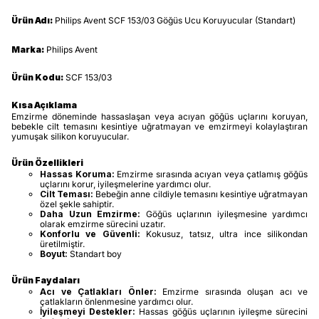
Ürün Adı:
Philips Avent SCF 153/03 Göğüs Ucu Koruyucular (Standart)
Marka:
Philips Avent
Ürün Kodu:
SCF 153/03
Kısa Açıklama
Emzirme döneminde hassaslaşan veya acıyan göğüs uçlarını koruyan,
bebekle cilt temasını kesintiye uğratmayan ve emzirmeyi kolaylaştıran
yumuşak silikon koruyucular.
Ürün Özellikleri
Hassas Koruma:
Emzirme sırasında acıyan veya çatlamış göğüs
uçlarını korur, iyileşmelerine yardımcı olur.
Cilt Teması:
Bebeğin anne cildiyle temasını kesintiye uğratmayan
özel şekle sahiptir.
Daha Uzun Emzirme:
Göğüs uçlarının iyileşmesine yardımcı
olarak emzirme sürecini uzatır.
Konforlu ve Güvenli:
Kokusuz, tatsız, ultra ince silikondan
üretilmiştir.
Boyut:
Standart boy
Ürün Faydaları
Acı ve Çatlakları Önler:
Emzirme sırasında oluşan acı ve
çatlakların önlenmesine yardımcı olur.
İyileşmeyi Destekler:
Hassas göğüs uçlarının iyileşme sürecini